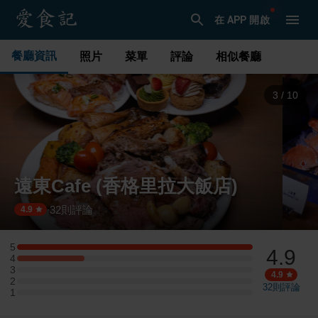
在 APP 開啟
餐廳資訊
照片
菜單
評論
相似餐廳
3
/
10
遠東Cafe (香格里拉大飯店)
32
則評論
·
4.9
5
4.9
5 星：7 則評論
4
4 星：2 則評論
3
3 星：0 則評論
4.9
2
2 星：0 則評論
32
則評論
1
1 星：0 則評論