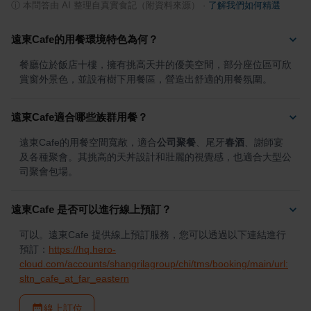
ⓘ
本問答由 AI 整理自真實食記（附資料來源）
·
了解我們如何精選
遠東Cafe的用餐環境特色為何？
餐廳位於飯店十樓，擁有挑高天井的優美空間，部分座位區可欣
賞窗外景色，並設有樹下用餐區，營造出舒適的用餐氛圍。
遠東Cafe適合哪些族群用餐？
遠東Cafe的用餐空間寬敞，適合
公司聚餐
、尾牙
春酒
、謝師宴
及各種聚會。其挑高的天丼設計和壯麗的視覺感，也適合大型公
司聚會包場。
遠東Cafe 是否可以進行線上預訂？
可以。遠東Cafe 提供線上預訂服務，您可以透過以下連結進行
預訂：
https://hq.hero-
cloud.com/accounts/shangrilagroup/chi/tms/booking/main/url:
sltn_cafe_at_far_eastern
線上訂位