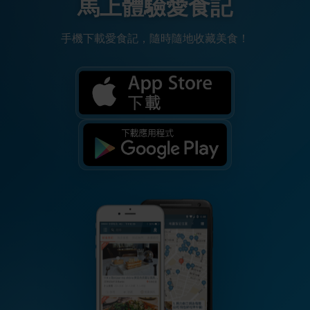
馬上體驗愛食記
手機下載愛食記，隨時隨地收藏美食！