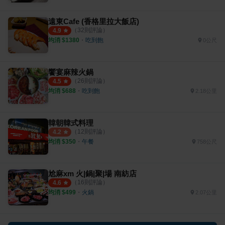
遠東Cafe (香格里拉大飯店)
（
32
則評論）
4.9
均消 $
1380
・
吃到飽
0公尺
饗宴麻辣火鍋
（
26
則評論）
4.5
均消 $
688
・
吃到飽
2.18公里
韓朝韓式料理
（
12
則評論）
4.2
均消 $
350
・
午餐
758公尺
尬麻xm 火|鍋|聚|場 南紡店
（
16
則評論）
4.6
均消 $
499
・
火鍋
2.07公里