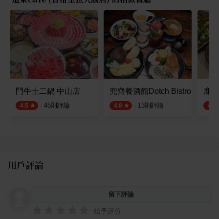
鬥牛士二鍋 中山店
兜齊餐酒館Dotch Bistro
鹿耳
·
45
則評論
·
13
則評論
4.5
4.8
4.5
用戶評論
留下評論
給予評分