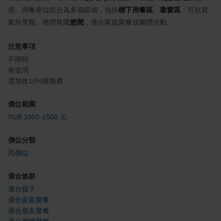
感。用餐座位區分為多個區域，包括
樹下用餐區
、
靠窗區
，可欣賞
窗外景觀。整體氛圍
悠閒
，適合家庭聚餐或團體活動。
注意事項
不限時
有低消
需加收10%服務費
價位範圍
均消 1000-1500 元
價位分類
高價位
適合族群
適合親子
適合家庭聚餐
適合朋友聚餐