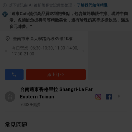
以下資訊由 AI 從部落客食記彙整整理
·
了解我們如何精選
“
遠東Cafe提供高品質吃到飽餐點，包含爐烤肋眼牛排、現沖牛肉
湯、炙燒鮭魚握壽司等精緻美食，還有珍珠奶茶等多樣飲品，滿足
多元味蕾。
”
臺南市東區大學路西段89號10樓
今日營業: 06:30-10:30, 11:30-14:00,
17:30-21:00
線上訂位
台南遠東香格里拉 Shangri-La Far
台
Eastern Tainan
70339
個讚
常見問題