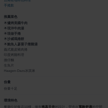
手搖飲
推薦菜色
🌟
爐烤美國牛肉
🌟
現沖牛肉湯
🌟
現做手捲
🌟
沙威瑪捲餅
🌟
鮑魚人蔘粟子燉雞湯
義式脆皮豬肉捲
印度烤雞料理
擔仔麵
生魚片
Haagen-Dazs冰淇淋
份量
份量十足
環境特色
餐廳位於飯店10樓，擁有
挑高天井
的設計，營造出
寬敞舒適
的空間