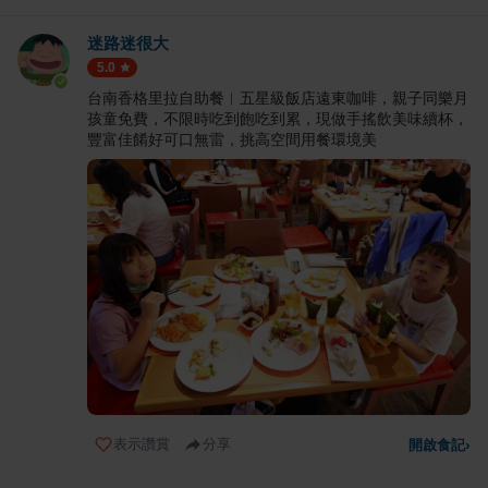
迷路迷很大
5.0
台南香格里拉自助餐︱五星級飯店遠東咖啡，親子同樂月
孩童免費，不限時吃到飽吃到累，現做手搖飲美味續杯，
豐富佳餚好可口無雷，挑高空間用餐環境美
表示讚賞
分享
開啟食記
›