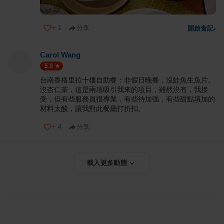
+
1
分享
開啟食記
›
Carol Wang
5.0
台南香格里拉十樓自助餐：非假日晚餐，沒鮭魚生魚片、
沒杏仁茶，這是兩項吸引我來的項目，雖然沒有，我接
受，但有些服務員很專業，有些待加強，有些甜點填加的
材料太酸，讓我對此餐廳打折扣。
+
4
分享
載入更多動態