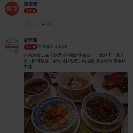
陳靈潔
4.5
+
3
分享
緹雅瑪
均消價位: $
1280
5.0
台南遠東Cafe｜陝西特色麵點美食節！！麵點王「馮永
田」師傅客座，必吃現點現做牛肉拉麵 @緹雅瑪 美食旅
遊趣