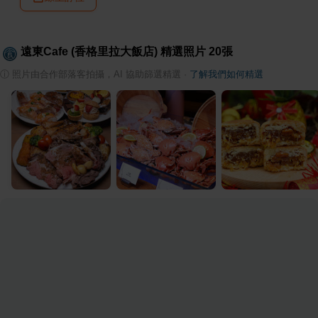
遠東Cafe (香格里拉大飯店)
精選照片
20
張
ⓘ
照片由合作部落客拍攝，AI 協助篩選精選
·
了解我們如何精選