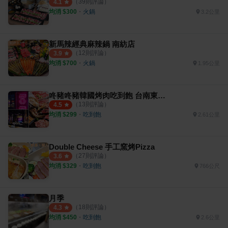
（
39
則評論）
4.1
均消 $
300
・
火鍋
3.2公里
新馬辣經典麻辣鍋 南紡店
（
12
則評論）
3.9
均消 $
700
・
火鍋
1.95公里
咚豬咚豬韓國烤肉吃到飽 台南東區店
（
13
則評論）
4.5
均消 $
299
・
吃到飽
2.61公里
Double Cheese 手工窯烤Pizza
（
27
則評論）
3.6
均消 $
329
・
吃到飽
766公尺
月季
（
18
則評論）
4.3
均消 $
450
・
吃到飽
2.6公里