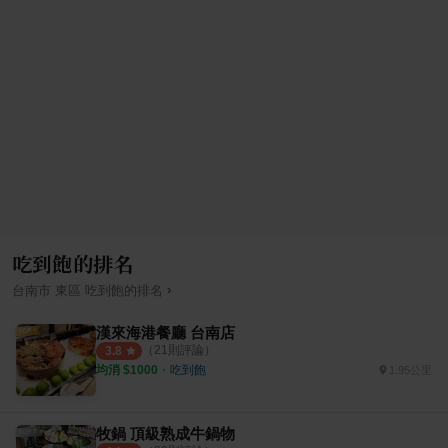
吃到飽的排名
›
台南市
東區
吃到飽
的排名
漢來海港餐廳 台南店
（
21
則評論）
3.8
均消 $
1000
・
吃到飽
1.95公里
牧鍋 頂級熟成牛鍋物