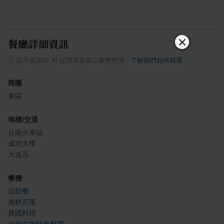
餐廳詳細資訊
ⓘ
以下資訊由 AI 從部落客食記彙整整理
·
了解我們如何精選
商圈
東區
地標/交通
台南火車站
成功大學
大遠百
餐種
自助餐
海鮮百匯
異國料理
台南在地特色料理