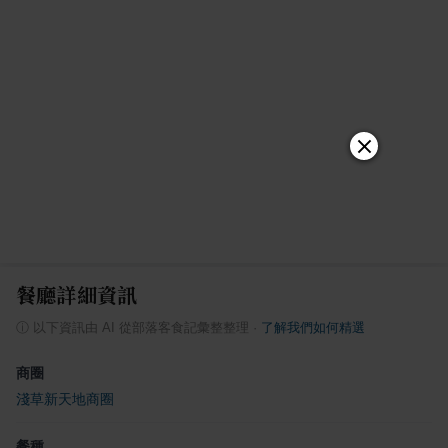
餐廳詳細資訊
ⓘ
以下資訊由 AI 從部落客食記彙整整理
·
了解我們如何精選
商圈
淺草新天地商圈
餐種