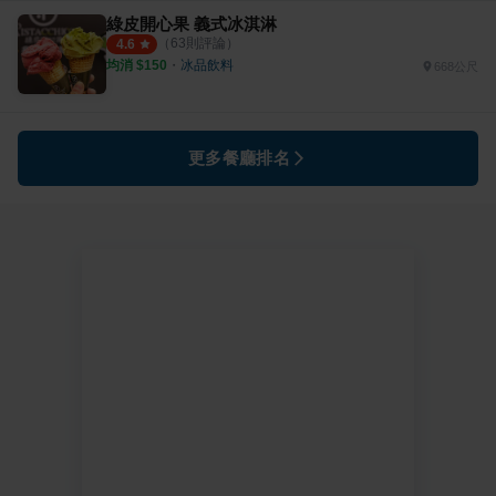
綠皮開心果 義式冰淇淋
（
63
則評論）
4.6
均消 $
150
・
冰品飲料
668公尺
更多餐廳排名