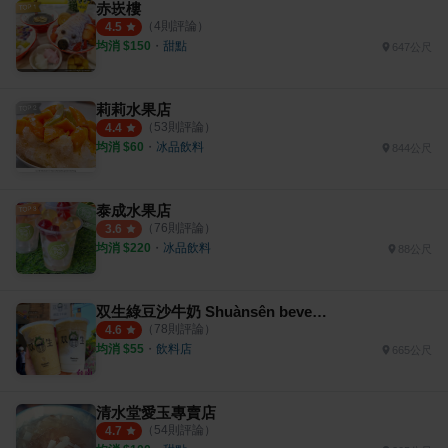
赤崁樓
（
4
則評論）
4.5
均消 $
150
・
甜點
647公尺
莉莉水果店
（
53
則評論）
4.4
均消 $
60
・
冰品飲料
844公尺
泰成水果店
（
76
則評論）
3.6
均消 $
220
・
冰品飲料
88公尺
双生綠豆沙牛奶 Shuànsên beverages
（
78
則評論）
4.6
均消 $
55
・
飲料店
665公尺
清水堂愛玉專賣店
（
54
則評論）
4.7