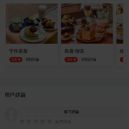
宇作茶屋
島鹿·喫茶
綠町
·
8
則評論
·
20
則評論
5.0
4.5
4.5
用戶評論
留下評論
給予評分