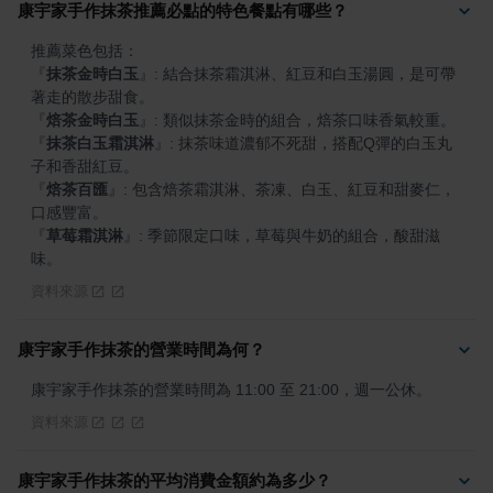
康宇家手作抹茶推薦必點的特色餐點有哪些？
『
抹茶金時白玉
』
: 結合抹茶霜淇淋、紅豆和白玉湯圓，是可帶
『
焙茶金時白玉
』
『
抹茶白玉霜淇淋
』
: 抹茶味道濃郁不死甜，搭配Q彈的白玉丸
『
焙茶百匯
』
: 包含焙茶霜淇淋、茶凍、白玉、紅豆和甜麥仁，
『
草莓霜淇淋
』
: 季節限定口味，草莓與牛奶的組合，酸甜滋
味。
資料來源
康宇家手作抹茶的營業時間為何？
康宇家手作抹茶的營業時間為 11:00 至 21:00，週一公休。
資料來源
康宇家手作抹茶的平均消費金額約為多少？