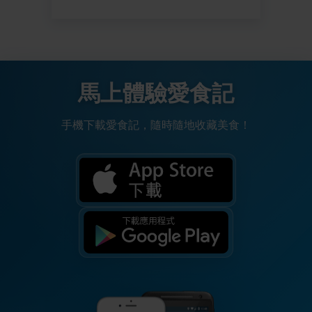
馬上體驗愛食記
手機下載愛食記，隨時隨地收藏美食！