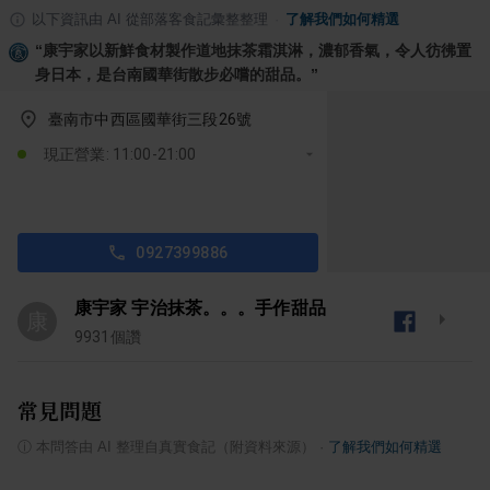
以下資訊由 AI 從部落客食記彙整整理
·
了解我們如何精選
“
康宇家以新鮮食材製作道地抹茶霜淇淋，濃郁香氣，令人彷彿置
身日本，是台南國華街散步必嚐的甜品。
”
臺南市中西區國華街三段26號
現正營業: 11:00-21:00
0927399886
康宇家 宇治抹茶。。。手作甜品
康
9931
個讚
常見問題
ⓘ
本問答由 AI 整理自真實食記（附資料來源）
·
了解我們如何精選