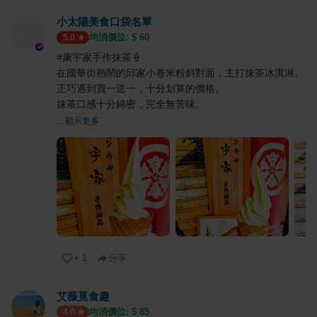
小太陽美食口袋名單
均消價位: $
60
5.0
#康宇家手作抹茶🍦
在國華街熱鬧的邱家小卷米粉斜對面，主打抹茶冰淇淋。
正巧遇到買一送一，十分划算的價格。
抹茶口感十分綿密，完全無苦味。
... 顯示更多
+
1
分享
艾薇覓食趣
均消價位: $
85
4.0