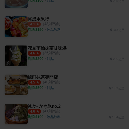
均消 $
100
・
甜點
205公尺
裕成水果行
（
48
則評論）
4.1
均消 $
150
・
冰品飲料
343公尺
花見宇治抹茶甘味処
（
35
則評論）
4.6
均消 $
200
・
甜點
235公尺
綠町抹茶專門店
（
40
則評論）
4.5
均消 $
500
・
甜點
1.03公里
冰ㄉ• かき氷no.2
（
41
則評論）
4.6
均消 $
100
・
冰品飲料
1.34公里