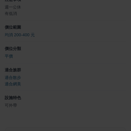
週一公休
有低消
價位範圍
均消 200-400 元
價位分類
平價
適合族群
適合散步
適合網美
設施特色
可外帶