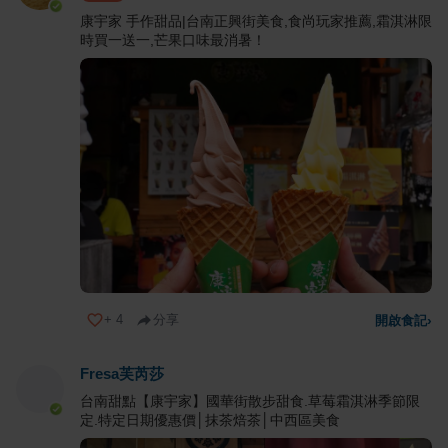
康宇家 手作甜品|台南正興街美食,食尚玩家推薦,霜淇淋限
時買一送一,芒果口味最消暑！
+
4
分享
開啟食記
›
Fresa芙芮莎
台南甜點【康宇家】國華街散步甜食.草莓霜淇淋季節限
定.特定日期優惠價│抹茶焙茶│中西區美食