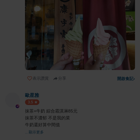
表示讚賞
分享
開啟食記
›
歐星雅
3.5
抹茶+牛奶 綜合霜淇淋85元
抹茶不濃郁 不是我的菜
牛奶還好算中間值
... 顯示更多