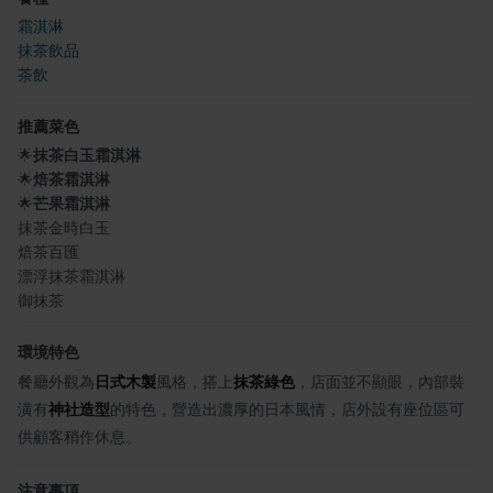
霜淇淋
抹茶飲品
茶飲
推薦菜色
🌟
抹茶白玉霜淇淋
🌟
焙茶霜淇淋
🌟
芒果霜淇淋
抹茶金時白玉
焙茶百匯
漂浮抹茶霜淇淋
御抹茶
環境特色
餐廳外觀為
日式木製
風格，搭上
抹茶綠色
，店面並不顯眼，內部裝
潢有
神社造型
的特色，營造出濃厚的日本風情，店外設有座位區可
供顧客稍作休息。
注意事項