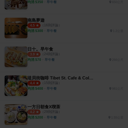
均消 $
350
・
早午餐
650公尺
南島夢遊
（
16
則評論）
4.5
均消 $
300
・
早午餐
1.2公里
日十。早午食
（
24
則評論）
3.9
均消 $
70
・
早午餐
266公尺
堤貝街咖啡 Tibet St. Cafe & Color BoBo 台南館
（
15
則評論）
4.4
均消 $
400
・
早午餐
981公尺
一方日朝食X喫茶
（
29
則評論）
4.2
均消 $
200
・
早午餐
1.55公里