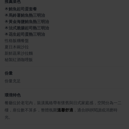
推薦菜色
🌟
鮪魚起司蛋套餐
🌟
馬鈴薯鮪魚熱三明治
🌟
黃金海鹽鮪魚熱三明治
🌟
法式脆腸起司熱三明治
🌟
花生起司蛋熱三明治
性格飯糰餐盤
夏日木碗沙拉
新鮮蔬果沙拉麵
秘製紅酒咖哩飯
份量
份量充足
環境特色
餐廳位於老宅內，裝潢風格帶有懷舊與日式家庭感，空間分為一二
樓，座位數不算多，整體氛圍
溫馨舒適
，適合靜靜閱讀或消磨時
光。