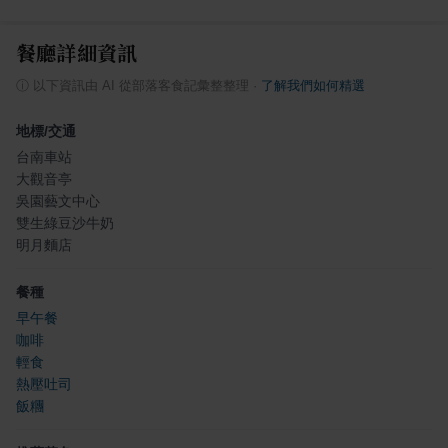
餐廳詳細資訊
ⓘ
以下資訊由 AI 從部落客食記彙整整理
·
了解我們如何精選
地標/交通
台南車站
大觀音亭
吳園藝文中心
雙生綠豆沙牛奶
明月麵店
餐種
早午餐
咖啡
輕食
熱壓吐司
飯糰