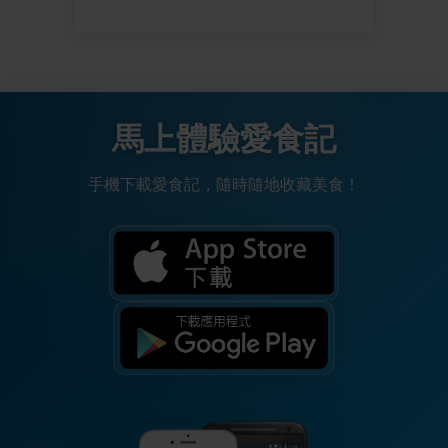
馬上體驗愛食記
手機下載愛食記，隨時隨地收藏美食！