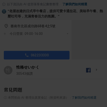
以下資訊由 AI 從部落客食記彙整整理
·
了解我們如何精選
“
老屋改建的日式早午餐店，提供可愛卡通拉花、美味早午餐、熱
壓吐司等，充滿青春活力的氛圍。
”
臺南市北區成功路68巷4之5號
今日營業: 09:00-16:00
062233330
性格せいかく
性
30543
個讚
常見問題
ⓘ
本問答由 AI 整理自真實食記（附資料來源）
·
了解我們如何精選