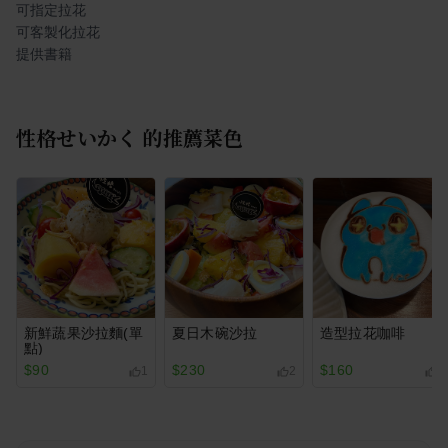
可指定拉花
可客製化拉花
提供書籍
性格せいかく
的推薦菜色
新鮮蔬果沙拉麵(單
夏日木碗沙拉
造型拉花咖啡
點)
$90
$230
$160
1
2
1