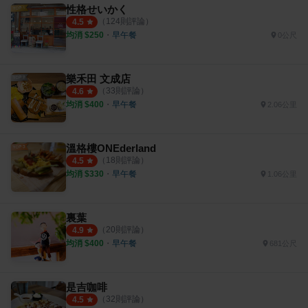
性格せいかく
（
124
則評論）
4.5
均消 $
250
・
早午餐
0公尺
樂禾田 文成店
（
33
則評論）
4.6
均消 $
400
・
早午餐
2.06公里
溫格樓ONEderland
（
18
則評論）
4.5
均消 $
330
・
早午餐
1.06公里
裏葉
（
20
則評論）
4.9
均消 $
400
・
早午餐
681公尺
是吉咖啡
（
32
則評論）
4.5