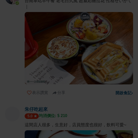
台南車站早午餐 老宅日式風 超威彩繪拉花 性格せいかく
｜
表示讚賞
分享
開啟食記
›
朱仔吃起來
均消價位: $
210
5.0
這間店人很多，生意好，店員態度也很好，飲料可愛~