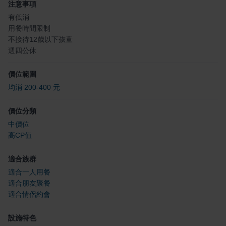
注意事項
有低消
用餐時間限制
不接待12歲以下孩童
週四公休
價位範圍
均消 200-400 元
價位分類
中價位
高CP值
適合族群
適合一人用餐
適合朋友聚餐
適合情侶約會
設施特色