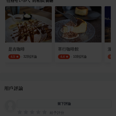
性格せいかく 的相似餐廳
是吉咖啡
萃行咖啡館
漫漫
·
32
則評論
·
10
則評論
4.5
4.4
4.2
用戶評論
留下評論
給予評分