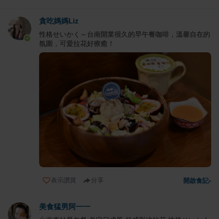
貪吃媽媽Liz
性格せいかく～台南開業很久的早午餐咖啡，溫馨自在的
氛圍，可愛拉花好療癒！
表示讚賞
分享
開啟食記
›
美食猛男阿一一