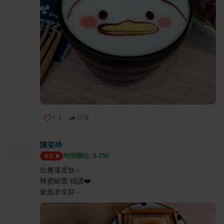
+
1
分享
陳姿吟
均消價位: $
250
4.5
出餐速度快～
蜂蜜歐蕾 很讚❤️
氣氛非常好～