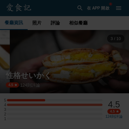
在 APP 開啟
餐廳資訊
照片
評論
相似餐廳
3
/
10
性格せいかく
124
則評論
·
4.5
5
4.5
5 星：4 則評論
4
4 星：10 則評論
3
3 星：0 則評論
4.5
2
2 星：0 則評論
124
則評論
1
1 星：0 則評論