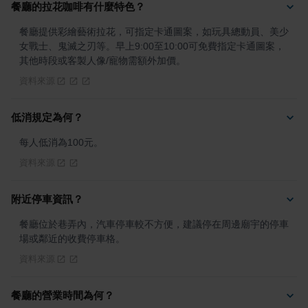
餐廳的拉花咖啡有什麼特色？
餐廳提供彩繪藝術拉花，可指定卡通圖案，如玩具總動員、美少
女戰士、鬼滅之刃等。早上9:00至10:00可免費指定卡通圖案，
其他時段或客製人像/寵物需額外加價。
資料來源
低消規定為何？
每人低消為100元。
資料來源
附近停車資訊？
餐廳位於巷弄內，汽車停車較不方便，建議停在周邊廟宇的停車
場或鄰近的收費停車格。
資料來源
餐廳的營業時間為何？