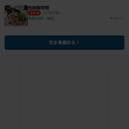
他她咖啡館
（
17
則評論）
4.5
均消 $
300
・
咖啡
759公尺
更多餐廳排名