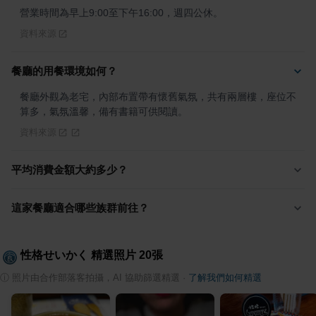
營業時間為早上9:00至下午16:00，週四公休。
資料來源
餐廳的用餐環境如何？
餐廳外觀為老宅，內部布置帶有懷舊氣氛，共有兩層樓，座位不
算多，氣氛溫馨，備有書籍可供閱讀。
資料來源
平均消費金額大約多少？
這家餐廳適合哪些族群前往？
性格せいかく
精選照片
20
張
ⓘ
照片由合作部落客拍攝，AI 協助篩選精選
·
了解我們如何精選