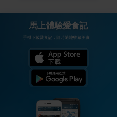
馬上體驗愛食記
手機下載愛食記，隨時隨地收藏美食！