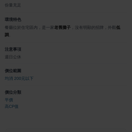
份量充足
環境特色
餐廳位於住宅區內，是一家
老舊攤子
，沒有明顯的招牌，外觀
低
調
。
注意事項
週日公休
價位範圍
均消 200元以下
價位分類
平價
高CP值