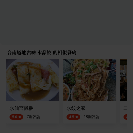
台南道地古味 水晶餃 的相似餐廳
水仙宮飯糰
水餃之家
二五
·
7
則評論
·
18
則評論
5.0
4.5
4.5