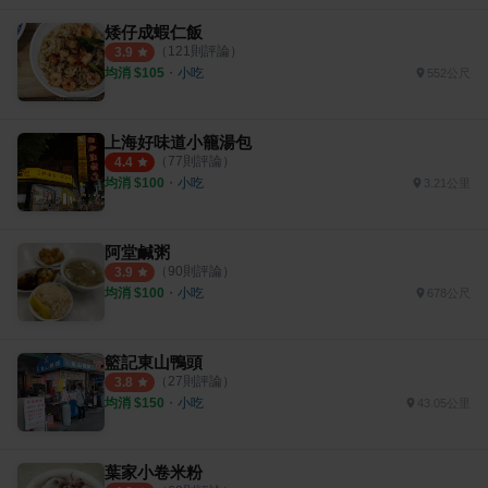
矮仔成蝦仁飯
（
121
則評論）
3.9
均消 $
105
・
小吃
552公尺
上海好味道小籠湯包
（
77
則評論）
4.4
均消 $
100
・
小吃
3.21公里
阿堂鹹粥
（
90
則評論）
3.9
均消 $
100
・
小吃
678公尺
籃記東山鴨頭
（
27
則評論）
3.8
均消 $
150
・
小吃
43.05公里
葉家小卷米粉