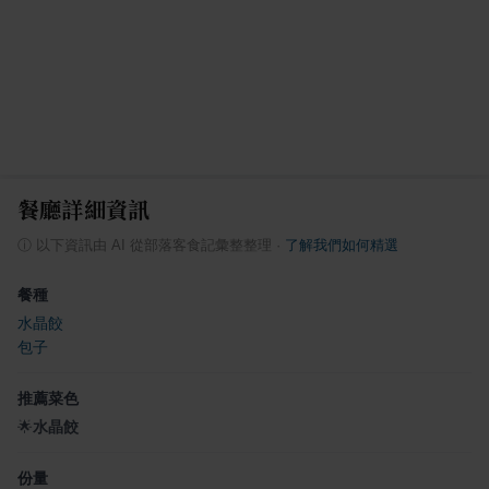
餐廳詳細資訊
ⓘ
以下資訊由 AI 從部落客食記彙整整理
·
了解我們如何精選
餐種
水晶餃
包子
推薦菜色
🌟
水晶餃
份量