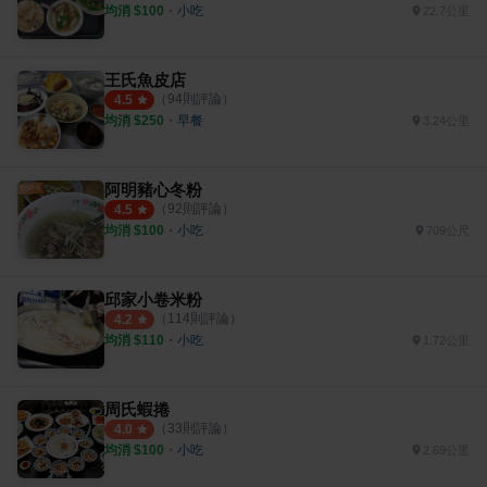
均消 $
100
・
小吃
22.7公里
王氏魚皮店
（
94
則評論）
4.5
均消 $
250
・
早餐
3.24公里
阿明豬心冬粉
（
92
則評論）
4.5
均消 $
100
・
小吃
709公尺
邱家小卷米粉
（
114
則評論）
4.2
均消 $
110
・
小吃
1.72公里
周氏蝦捲
（
33
則評論）
4.0
均消 $
100
・
小吃
2.69公里