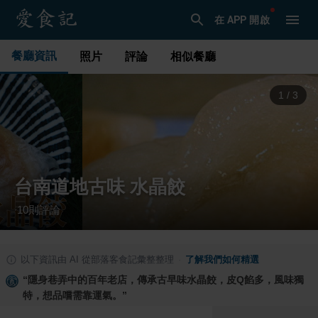
在 APP 開啟
餐廳資訊
照片
評論
相似餐廳
1
/
3
台南道地古味 水晶餃
10
則評論
·
以下資訊由 AI 從部落客食記彙整整理
·
了解我們如何精選
“
隱身巷弄中的百年老店，傳承古早味水晶餃，皮Q餡多，風味獨
特，想品嚐需靠運氣。
”