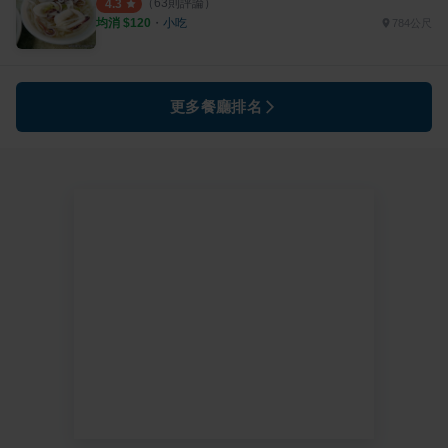
（
63
則評論）
4.3
均消 $
120
・
小吃
784公尺
更多餐廳排名