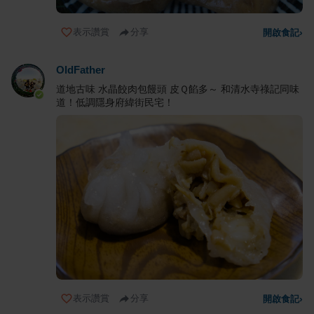
表示讚賞
分享
開啟食記
›
OldFather
道地古味 水晶餃肉包饅頭 皮Ｑ餡多～ 和清水寺祿記同味
道！低調隱身府緯街民宅！
表示讚賞
分享
開啟食記
›