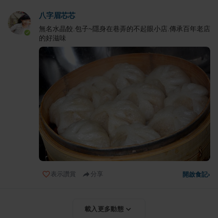
八字眉芯芯
無名水晶餃.包子~隱身在巷弄的不起眼小店.傳承百年老店
的好滋味
表示讚賞
分享
開啟食記
›
載入更多動態