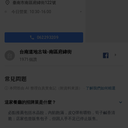
臺南市南區府緯街122號
今日營業: 10:30-16:00
062293209
台南道地古味-南區府緯街
台
1971
個讚
常見問題
ⓘ
本問答由 AI 整理自真實食記（附資料來源）
·
了解我們如何精選
這家餐廳的招牌菜是什麼？
必點推薦包括水晶餃，內餡飽滿，皮Q彈有嚼勁，筍子鹹香清
脆；店家也曾販售包子，但因人手不足已停止販售。