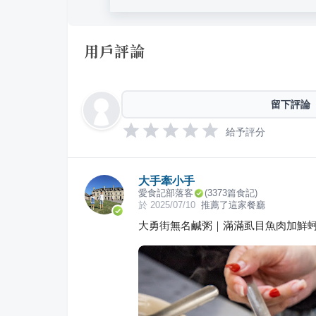
用戶評論
留下評論
給予評分
大手牽小手
愛食記部落客
(
3373
篇食記)
於
2025/07/10
推薦了這家餐廳
大勇街無名鹹粥｜滿滿虱目魚肉加鮮