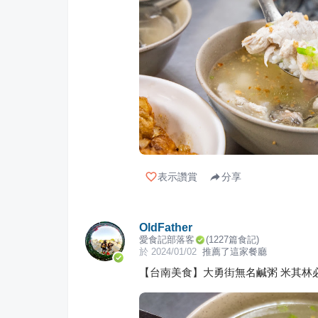
表示讚賞
分享
OldFather
愛食記部落客
(
1227
篇食記)
於
2024/01/02
推薦了這家餐廳
【台南美食】大勇街無名鹹粥 米其林