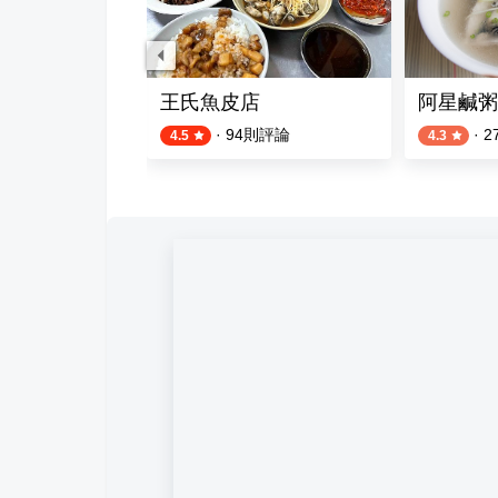
王氏魚皮店
阿星鹹粥
則評論
·
94
則評論
·
2
4.5
4.3