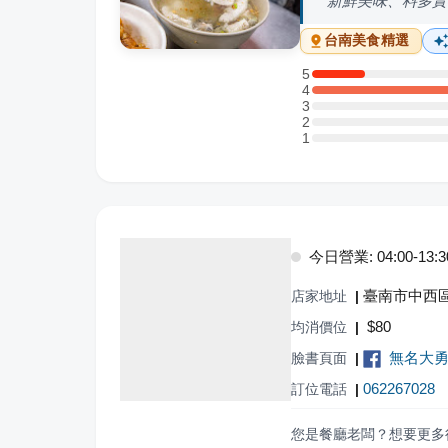
新鮮美味、料多實
台南
美食精選
5
5 星：1 則評論
4
4 星：6 則評論
3
3 星：0 則評論
2
2 星：0 則評論
1
1 星：0 則評論
今日營業: 04:00-13:3
臺南市中西區
店家地址
|
$
80
均消價位
|
無名大
臉書頁面
|
062267028
訂位電話
|
您是餐廳老闆？想要更多