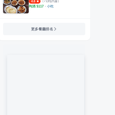
（
71
則評論）
4.6
均消 $
117
・
小吃
更多餐廳排名