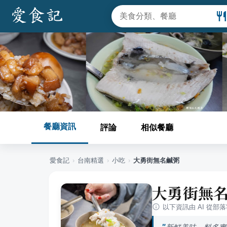
餐廳資訊
評論
相似餐廳
愛食記
›
台南
精選
›
小吃
›
大勇街無名鹹粥
大勇街無
以下資訊由 AI 從部