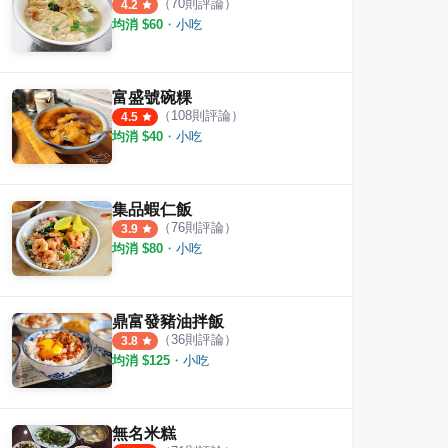
（
70
則評論）
4.2
均消 $
60
・
小吃
肉燥飯
開元路無名虱目魚、肉燥飯
悅津
富盛號碗粿
（
108
則評論）
4.5
·
26
則評論
·
54
則評論
4.2
3.9
均消 $
40
・
小吃
集品蝦仁飯
（
76
則評論）
3.9
均消 $
80
・
小吃
鼎富發豬油拌飯
（
36
則評論）
3.8
均消 $
125
・
小吃
無名米糕