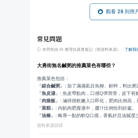
觀看
28
則用
常見問題
ⓘ
本問答由 AI 整理自真實食記（附資料來源）
·
了解我
大勇街無名鹹粥的推薦菜色有哪些？
『
綜合鹹粥
』
『
魚皮湯
』
『
肉燥飯
』
『
菜粽
』
『
油條
』
: 略厚一點的軟Q口感，香氣好且油膩
資料來源