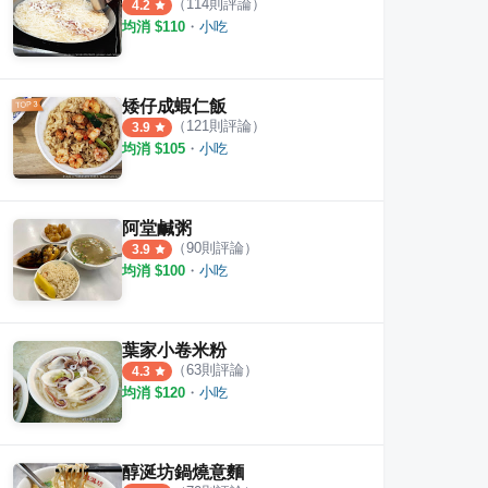
（
114
則評論）
4.2
均消 $
110
・
小吃
矮仔成蝦仁飯
（
121
則評論）
3.9
均消 $
105
・
小吃
阿堂鹹粥
（
90
則評論）
3.9
均消 $
100
・
小吃
葉家小卷米粉
（
63
則評論）
4.3
均消 $
120
・
小吃
醇涎坊鍋燒意麵