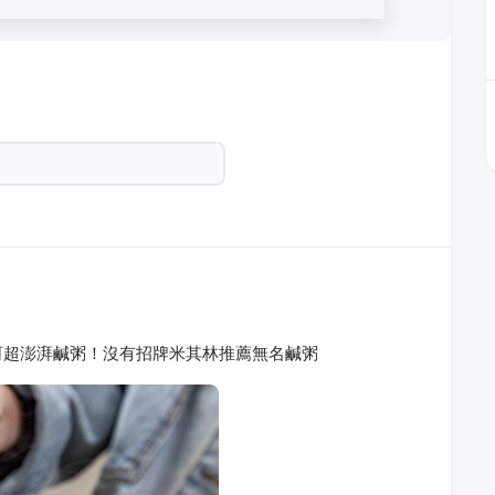
蚵超澎湃鹹粥！沒有招牌米其林推薦無名鹹粥