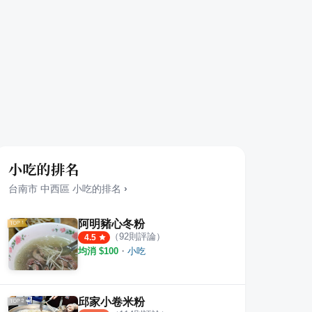
小吃的排名
台南市
中西區
小吃
的排名
›
阿明豬心冬粉
（
92
則評論）
4.5
均消 $
100
・
小吃
邱家小卷米粉