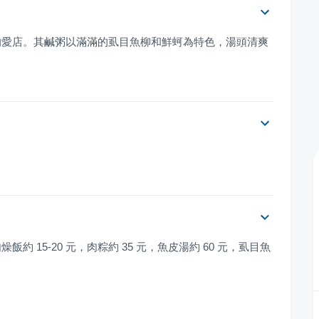
的愛店。其鹹粥以滿滿的虱目魚柳和鮮蚵為特色，湯頭清爽
。
飯約 15-20 元，肉粽約 35 元，魚皮湯約 60 元，虱目魚