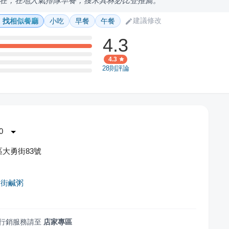
在，在地人氣排隊早餐，獲米其林必比登推薦。
建議修改
找相似餐廳
小吃
早餐
午餐
4.3
4.3
28
則評論
0
大勇街83號
勇街鹹粥
行銷服務請至
店家專區