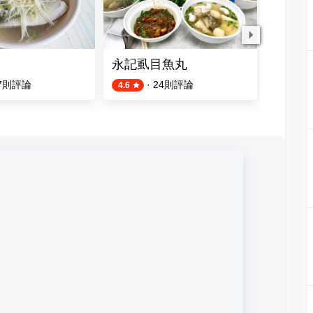
永記虱目魚丸
國華街
7
則評論
·
24
則評論
4.6
3.8