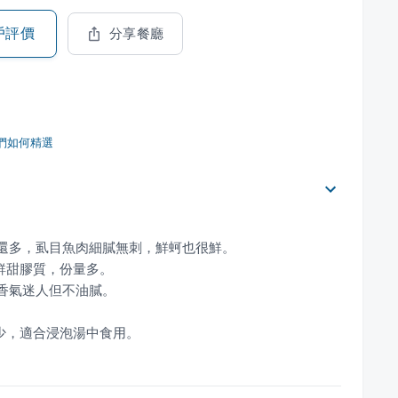
戶評價
分享餐廳
們如何精選
度少，適合浸泡湯中食用。