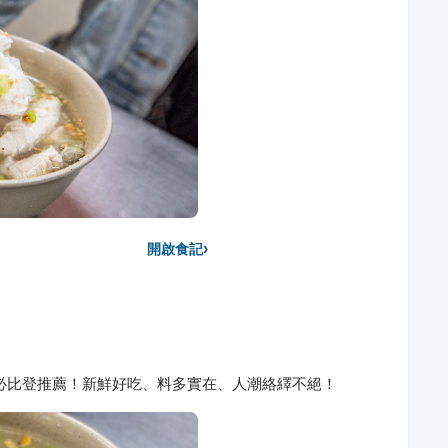
›
開啟食記
必比登推薦！新鮮好吃、料多實在、人潮絡繹不絕！