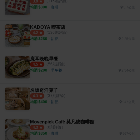
（
115
則評論）
3.9
均消 $
300
・
咖啡
5.7公里
KADOYA 喫茶店
（
136
則評論）
4.2
均消 $
280
・
甜點
2.25公里
鹿耳晚晚早餐
（
56
則評論）
4.5
均消 $
200
・
早午餐
2.34公里
名坂奇洋菓子
（
37
則評論）
4.3
均消 $
400
・
甜點
947公尺
Mövenpick Café 莫凡彼咖啡館
（
8
則評論）
4.3
均消 $
350
・
咖啡
867公尺