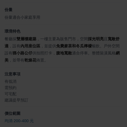
份量
份量適合小家庭享用
環境特色
餐廳採
雙層樓建築
，一樓主要為販售門市，空間
採光明亮
且
寬敞舒
適
，設有
內用座位區
，並提供
免費麥茶和冬瓜檸檬
暢飲。戶外空間
設有
狸小路公仔
供拍照打卡，
腹地寬敞
適合停車。整體裝潢風格
網
美
，並帶有
乾燥花
佈置。
注意事項
有低消
需預約
可宅配
建議提早預訂
價位範圍
均消 200-400 元