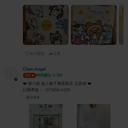
表示讚賞
分享
Chen Angel
均消價位: $
350
5.0
❤️ 狸小路 超人氣千層蛋糕店 北高雄 ❤️
訂購專線：（07)550-0226
... 顯示更多