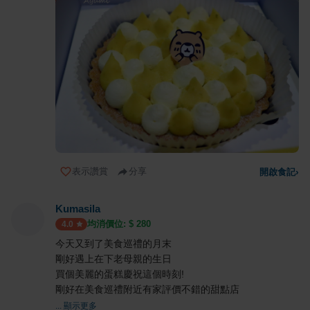
表示讚賞
分享
開啟食記
›
Kumasila
均消價位: $
280
4.0
今天又到了美食巡禮的月末
剛好遇上在下老母親的生日
買個美麗的蛋糕慶祝這個時刻!
剛好在美食巡禮附近有家評價不錯的甜點店
... 顯示更多