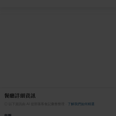
餐廳詳細資訊
ⓘ
以下資訊由 AI 從部落客食記彙整整理
·
了解我們如何精選
商圈