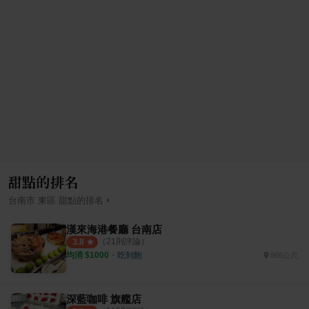
甜點的排名
›
台南市
東區
甜點
的排名
漢來海港餐廳 台南店
（
21
則評論）
3.8
均消 $
1000
・
吃到飽
866公尺
深藍咖啡 旗艦店