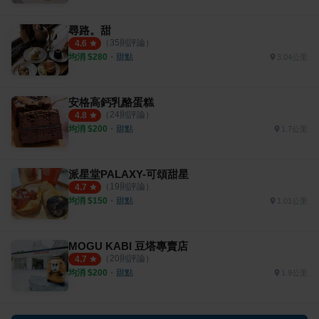
尋路。甜
（
35
則評論）
4.6
均消 $
280
・
甜點
3.04公里
安格高鈣乳酪蛋糕
（
24
則評論）
4.8
均消 $
200
・
甜點
1.7公里
派星堂PALAXY-可頌甜星
（
19
則評論）
4.7
均消 $
150
・
甜點
1.01公里
MOGU KABI 豆塔專賣店
（
20
則評論）
4.7
均消 $
200
・
甜點
1.9公里