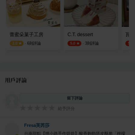
蕾蜜朵菓子工房
C.T. dessert
瓦丘
·
6
則評論
·
3
則評論
2.0
5.0
5.0
用戶評論
留下評論
給予評分
Fresa芙芮莎
台南甜點【狸小路手作烘焙】酸香夠勁塔皮酥脆「檸檬