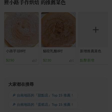
狸小路手作烘焙
的推薦菜色
小路芋頭8吋
貓咬乳酪8吋
新增推薦菜色
$290
$230
點擊新增
2
1
大家都在搜尋
🔎 台南地區的『甜點店』Top 15 推薦！
🔎 台南地區的『蛋糕店』Top 15 推薦！