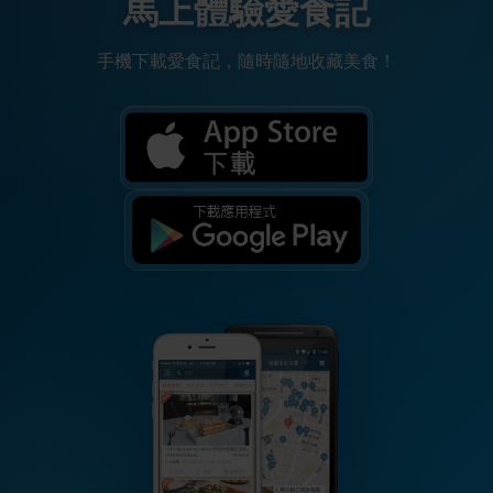
馬上體驗愛食記
手機下載愛食記，隨時隨地收藏美食！