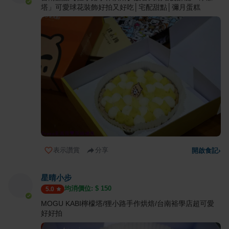
塔」可愛球花裝飾好拍又好吃│宅配甜點│彌月蛋糕
表示讚賞
分享
開啟食記
›
星晴小步
均消價位: $
150
5.0
MOGU KABI檸檬塔/狸小路手作烘焙/台南裕學店超可愛
好好拍