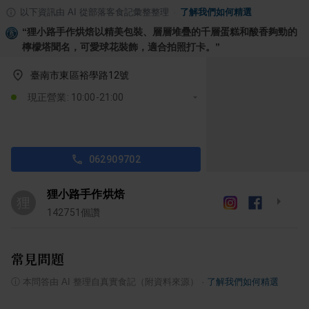
以下資訊由 AI 從部落客食記彙整整理
·
了解我們如何精選
“
狸小路手作烘焙以精美包裝、層層堆疊的千層蛋糕和酸香夠勁的
檸檬塔聞名，可愛球花裝飾，適合拍照打卡。
”
臺南市東區裕學路12號
現正營業: 10:00-21:00
062909702
狸小路手作烘焙
狸
142751
個讚
常見問題
ⓘ
本問答由 AI 整理自真實食記（附資料來源）
·
了解我們如何精選