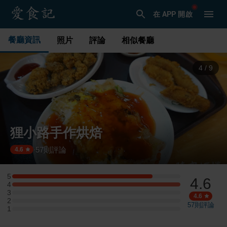
在 APP 開啟
餐廳資訊
照片
評論
相似餐廳
4
/
9
狸小路手作烘焙
57
則評論
·
4.6
5
4.6
5 星：5 則評論
4
4 星：6 則評論
3
3 星：0 則評論
4.6
2
2 星：0 則評論
57
則評論
1
1 星：0 則評論