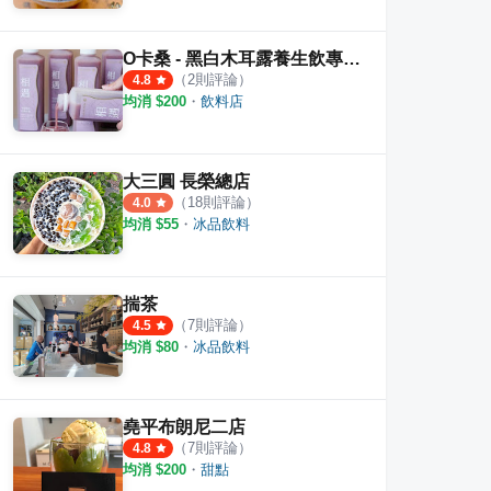
O卡桑 - 黑白木耳露養生飲專賣店 - 台南林森門市
（
2
則評論）
4.8
均消 $
200
・
飲料店
郭家綠豆湯（總店）
石家正阿美綠豆湯
歸仁
·
23
則評論
·
6
則評論
3.5
5.0
大三圓 長榮總店
（
18
則評論）
4.0
均消 $
55
・
冰品飲料
揣茶
（
7
則評論）
4.5
均消 $
80
・
冰品飲料
堯平布朗尼二店
（
7
則評論）
4.8
均消 $
200
・
甜點