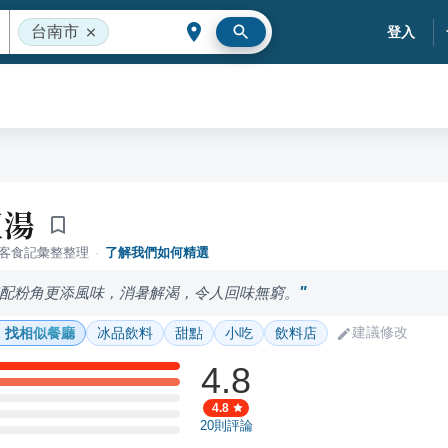
台南市
登入
豆湯
落客食記彙整整理
·
了解我們如何精選
配粉角更添風味，消暑解渴，令人回味無窮。
建議修改
找相似餐廳
冰品飲料
甜點
小吃
飲料店
4.8
4.8
20
則評論