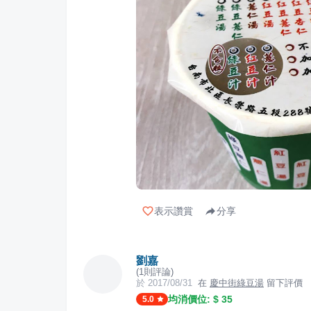
表示讚賞
分享
劉嘉
(
1
則評論)
於
2017/08/31
在
慶中街綠豆湯
留下評價
均消價位: $
35
5.0