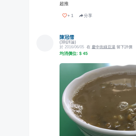
超推
+
1
分享
陳冠儒
(
3
則評論)
於
2016/06/05
在
慶中街綠豆湯
留下評價
均消價位: $
45