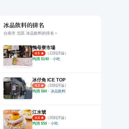
冰品飲料的排名
台南市
北區
冰品飲料
的排名
›
鴨母寮市場
（
12
則評論）
4.5
均消 $
140
・
小吃
冰仔角 ICE TOP
（
33
則評論）
4.3
均消 $
80
・
冰品飲料
江水號
（
26
則評論）
4.4
均消 $
50
・
小吃