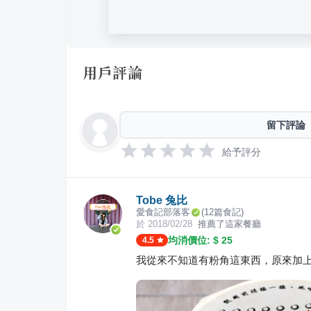
用戶評論
留下評論
給予評分
Tobe 兔比
愛食記部落客
(
12
篇食記)
於
2018/02/28
推薦了這家餐廳
均消價位: $
25
4.5
我從來不知道有粉角這東西，原來加