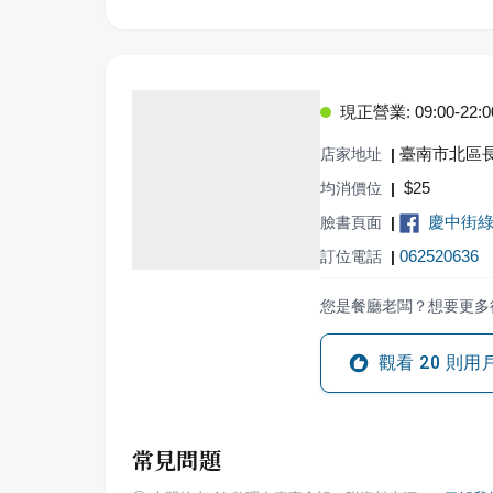
現正營業: 09:00-22:0
臺南市北區長
店家地址
|
$
25
均消價位
|
慶中街
臉書頁面
|
062520636
訂位電話
|
您是餐廳老闆？想要更多
觀看
20
則用
常見問題