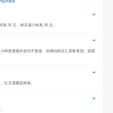
們如何精選
 35 元，綠豆湯小杯為 30 元。
數小時熬煮後外皮仍不脫落，但裡頭的豆仁柔軟香甜。甜度
汁、紅豆湯圓及粉角。
過。