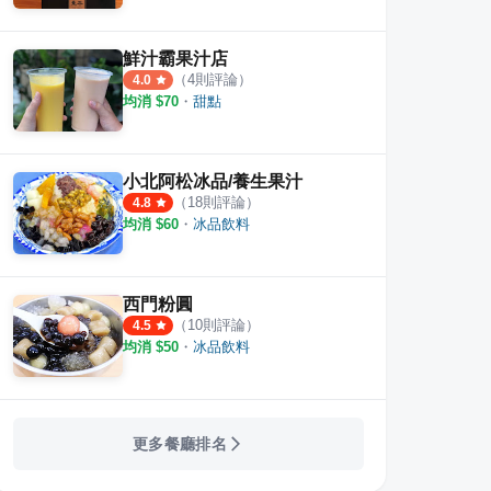
鮮汁霸果汁店
（
4
則評論）
4.0
均消 $
70
・
甜點
小北阿松冰品/養生果汁
（
18
則評論）
4.8
均消 $
60
・
冰品飲料
西門粉圓
（
10
則評論）
4.5
均消 $
50
・
冰品飲料
更多餐廳排名