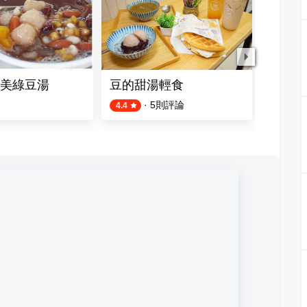
美綠豆湯
豆的甜湯輕食
慶中街
·
5
則評論
4.4
4.4