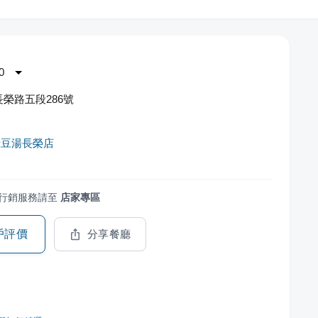
0
榮路五段286號
綠豆湯長榮店
行銷服務請至
店家專區
戶評價
分享餐廳