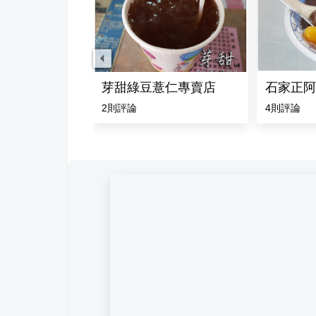
蒻綠豆湯
芽甜綠豆薏仁專賣店
石家正阿
評論
2
則評論
4
則評論