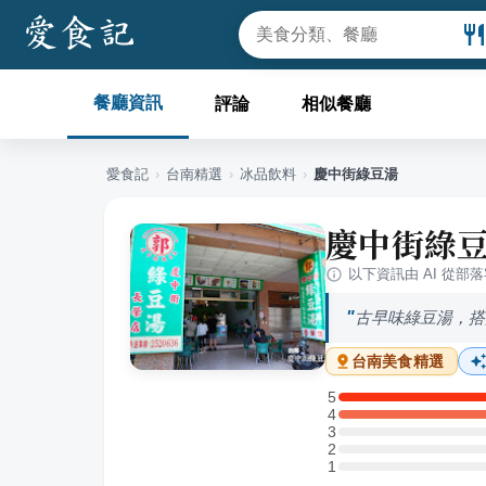
餐廳資訊
評論
相似餐廳
愛食記
›
台南
精選
›
冰品飲料
›
慶中街綠豆湯
慶中街綠
以下資訊由 AI 從部
古早味綠豆湯，搭
台南
美食精選
5
5 星：1 則評論
4
4 星：1 則評論
3
3 星：0 則評論
2
2 星：0 則評論
1
1 星：0 則評論