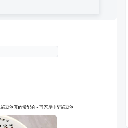
上綠豆湯真的蠻配的～郭家慶中街綠豆湯