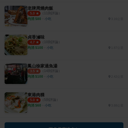
老牌周燒肉飯
（
11
則評論）
5.0
均消 $
80
・
小吃
3.16公里
貞香滷味
（
10
則評論）
4.7
均消 $
100
・
小吃
1.87公里
鳳山徐家過魚湯
（
14
則評論）
3.5
均消 $
100
・
小吃
2.42公里
東港肉粿
（
5
則評論）
5.0
均消 $
60
・
小吃
3.88公里