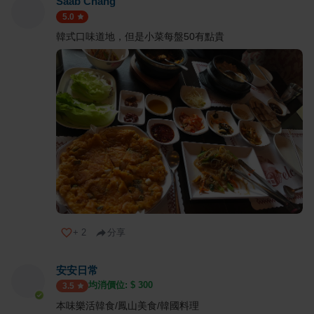
Saab Chang
5.0
韓式口味道地，但是小菜每盤50有點貴
+
2
分享
安安日常
均消價位: $
300
3.5
本味樂活韓食/鳳山美食/韓國料理