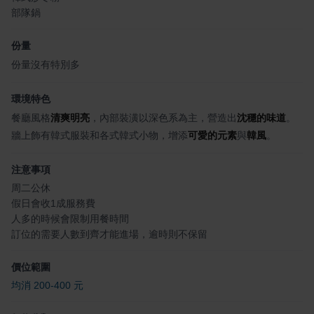
部隊鍋
份量
份量沒有特別多
環境特色
餐廳風格
清爽明亮
，內部裝潢以深色系為主，營造出
沈穩的味道
。
牆上飾有韓式服裝和各式韓式小物，增添
可愛的元素
與
韓風
。
注意事項
周二公休
假日會收1成服務費
人多的時候會限制用餐時間
訂位的需要人數到齊才能進場，逾時則不保留
價位範圍
均消 200-400 元