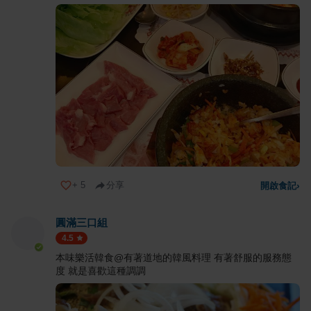
+
5
分享
開啟食記
›
圓滿三口組
4.5
本味樂活韓食@有著道地的韓風料理 有著舒服的服務態
度 就是喜歡這種調調