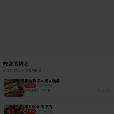
晚餐的排名
›
高雄市
鳳山區
晚餐
的排名
夏德莉 早午餐＆晚餐
（
22
則評論）
4.6
均消 $
450
・
早午餐
249公尺
感丼現食 五甲店
（
21
則評論）
4.9