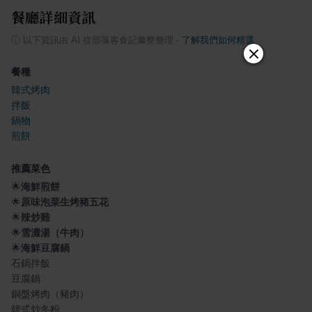
餐廳詳細資訊
ⓘ
以下資訊由 AI 從部落客食記彙整整理
·
了解我們如何精選
餐種
韓式烤肉
拌飯
鍋物
煎餅
推薦菜色
🌟
海鮮煎餅
🌟
原味泡菜生烤豬五花
🌟
辣炒雞
🌟
雪濃湯（牛肉）
🌟
海鮮豆腐鍋
石鍋拌飯
豆腐鍋
銅盤烤肉（豬肉）
韓式炒冬粉