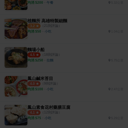
均消 $
200
・
午餐
5.32公里
植麵所 高雄特製細麵
（
21
則評論）
3.2
均消 $
50
・
小吃
1.04公里
麵場小船
（
18
則評論）
4.5
均消 $
250
・
拉麵
5.75公里
鳳山鹹米苔目
（
9
則評論）
4.0
均消 $
100
・
小吃
2.47公里
鳳山素食花村藥膳豆腐
（
12
則評論）
4.1
均消 $
75
・
小吃
5.29公里