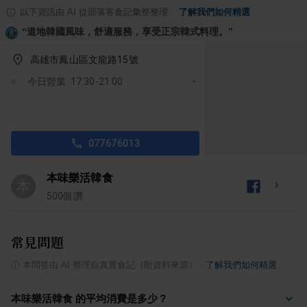
以下資訊由 AI 從部落客食記彙整整理
·
了解我們如何精選
“
道地韓國風味，舒適服務，享受正宗韓式料理。
”
高雄市鳳山區文龍路15號
今日營業: 17:30-21:00
077676013
本味樂活韓食
本
500
個讚
常見問題
ⓘ
本問答由 AI 整理自真實食記（附資料來源）
·
了解我們如何精選
本味樂活韓食 的平均消費是多少？