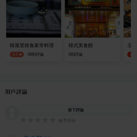
韓屋里韓食家常料理
韓式美食館
玉豆
·
39
則評論
5
則評論
3.7
4.8
用戶評論
留下評論
給予評分