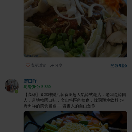
表示讚賞
分享
開啟食記
›
野田咩
均消價位: $
350
【高雄】♛本味樂活韓食♛超人氣韓式老店．老闆是韓國
人．道地韓國口味．文山特區的韓食．韓國顆粒飲料 @
野田咩的美食書國──愛書人的自由創作