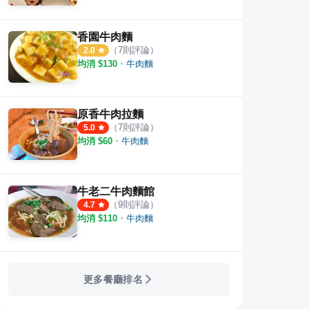
香園牛肉麵
（
7
則評論）
2.0
均消 $
130
・
牛肉麵
原香牛肉拉麵
（
7
則評論）
5.0
均消 $
60
・
牛肉麵
牛老二牛肉麵館
（
9
則評論）
4.7
均消 $
110
・
牛肉麵
更多餐廳排名