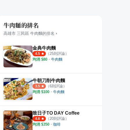
牛肉麵的排名
高雄市
三民區
牛肉麵
的排名
›
金典牛肉麵
（
25
則評論）
4.5
均消 $
80
・
牛肉麵
牛肉燥飯&蘭香牛肉麵
原香牛肉拉麵
巷子
牛朝刀削牛肉麵
（
6
則評論）
·
3
則評論
·
7
則評論
3.5
5.0
4.0
均消 $
100
・
牛肉麵
致日子TO DAY Coffee
（
20
則評論）
4.6
均消 $
350
・
咖啡