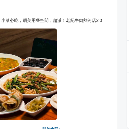
、小菜必吃，網美用餐空間，超派！老紀牛肉熱河店2.0
›