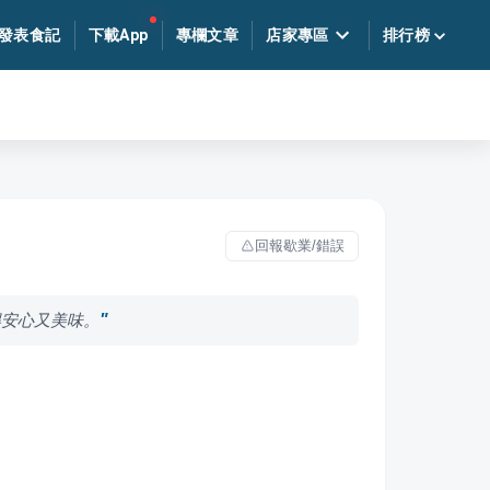
發表食記
下載App
專欄文章
店家專區
排行榜
回報歇業/錯誤
得安心又美味。