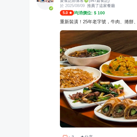
愛食記部落客
(
547
篇食記)
於
2025/08/09
推薦了這家餐廳
均消價位: $
100
5.0
重新裝潢！25年老字號，牛肉、捲餅