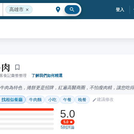
高雄市
登入
牛肉
落客食記彙整整理
·
了解我們如何精選
牛肉為特色，捲餅更是招牌，紅遍高醫商圈，不怕瘦肉精，讓您吃
建議修改
找相似餐廳
牛肉麵
小吃
午餐
晚餐
5.0
5.0
5
則評論