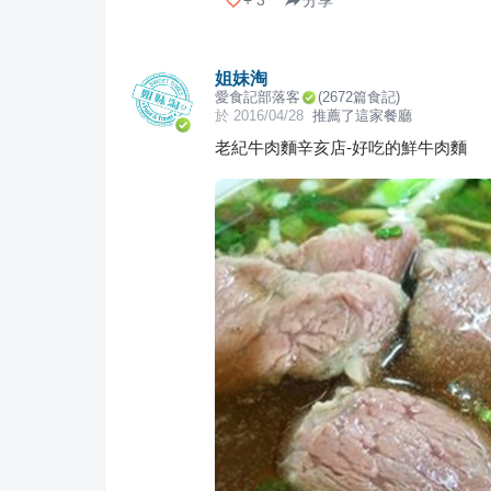
+
3
分享
姐妹淘
愛食記部落客
(
2672
篇食記)
於
2016/04/28
推薦了這家餐廳
老紀牛肉麵辛亥店-好吃的鮮牛肉麵