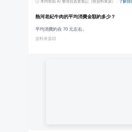
ⓘ
本問答由 AI 整理自真實食記（附資料來源）
·
了解我
熱河老紀牛肉的平均消費金額約多少？
平均消費約在 70 元左右。
資料來源