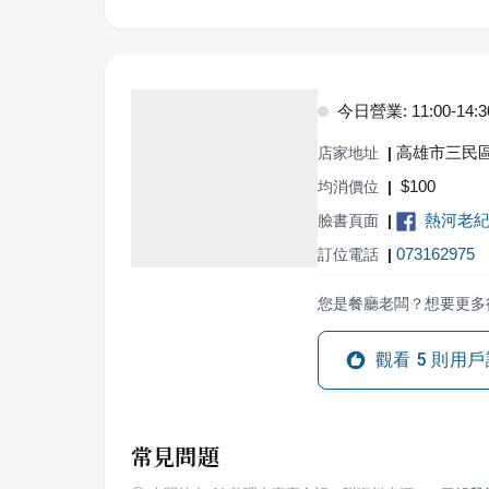
今日營業: 11:00-14:30,
高雄市三民區
店家地址
|
$
100
均消價位
|
熱河老
臉書頁面
|
073162975
訂位電話
|
您是餐廳老闆？想要更多
觀看
5
則用戶
常見問題