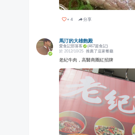
+
4
分享
馬汀的大雄飽殿
愛食記部落客
(
467
篇食記)
於
2012/10/25
推薦了這家餐廳
老紀牛肉，高醫商圈紅招牌