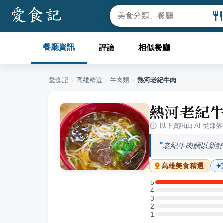
餐廳資訊
評論
相似餐廳
愛食記
›
高雄
精選
›
牛肉麵
›
熱河老紀牛肉
熱河老紀
以下資訊由 AI 從部
老紀牛肉麵以新鮮
高雄
美食精選
5
5 星：1 則評論
4
4 星：0 則評論
3
3 星：0 則評論
2
2 星：0 則評論
1
1 星：0 則評論