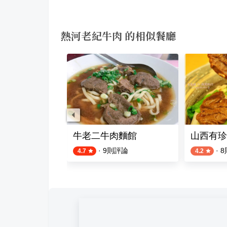
熱河老紀牛肉 的相似餐廳
麵
牛老二牛肉麵館
山西有珍
則評論
·
9
則評論
·
8
4.7
4.2