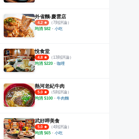
外省麵-慶雲店
（
7
則評論）
4.2
均消 $
82
・
小吃
悅食堂
（
13
則評論）
4.8
均消 $
220
・
咖哩
熱河老紀牛肉
（
5
則評論）
5.0
均消 $
100
・
牛肉麵
武好呷美食
（
4
則評論）
5.0
均消 $
65
・
小吃