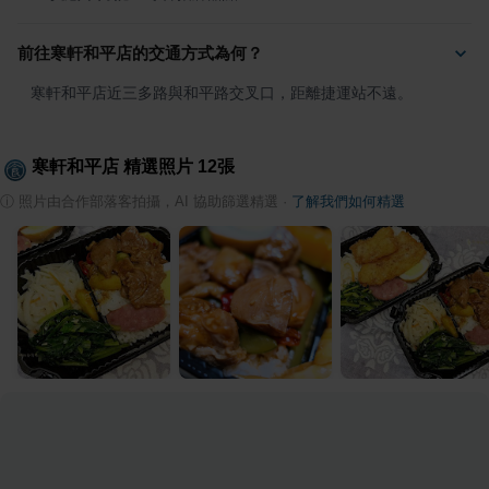
前往寒軒和平店的交通方式為何？
寒軒和平店近三多路與和平路交叉口，距離捷運站不遠。
寒軒和平店
精選照片
12
張
ⓘ
照片由合作部落客拍攝，AI 協助篩選精選
·
了解我們如何精選