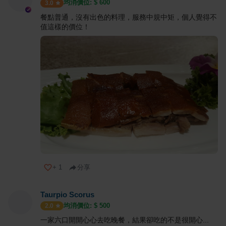
均消價位: $
600
3.0
餐點普通，沒有出色的料理，服務中規中矩，個人覺得不
值這樣的價位！
+
1
分享
Taurpio Scorus
均消價位: $
500
2.0
一家六口開開心心去吃晚餐，結果卻吃的不是很開心...