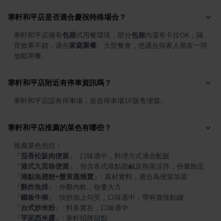
寒軒和平店是否適合慶祝特殊場合？
寒軒和平店擁有
包廂
式用餐環境，部分
包廂
內還有卡拉OK，隔
音效果不錯，適合
家庭聚餐
、大型餐會，也適合與家人朋友一同
放鬆用餐。
寒軒和平店附近有停車資訊嗎？
寒軒和平店設有停車場，並在停車場1F販售便當。
寒軒和平店推薦的菜色有哪些？
『
茄香松阪肉便當
』
『
港式九宮格便當
』
『
港點魚翅餃+蟹黃蒸燒賣
』
『
酥炸魚排
』
『
鐵板牛柳
』
『
台式炒米粉
』
『
芋泥西米露
』
: 寒軒招牌甜點