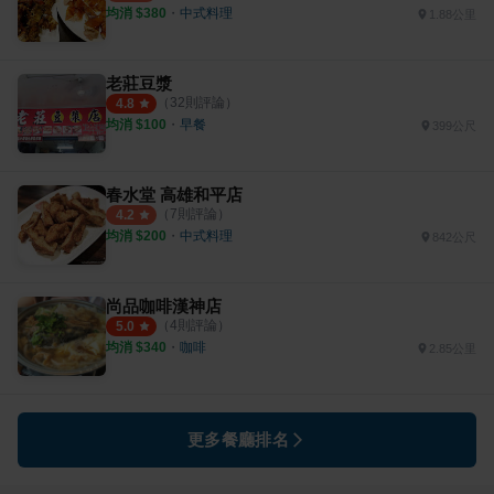
均消 $
380
・
中式料理
1.88公里
老莊豆漿
（
32
則評論）
4.8
均消 $
100
・
早餐
399公尺
春水堂 高雄和平店
（
7
則評論）
4.2
均消 $
200
・
中式料理
842公尺
尚品咖啡漢神店
（
4
則評論）
5.0
均消 $
340
・
咖啡
2.85公里
更多餐廳排名