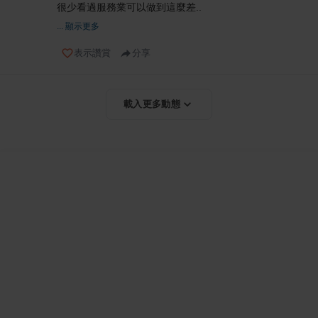
很少看過服務業可以做到這麼差..
... 顯示更多
表示讚賞
分享
載入更多動態