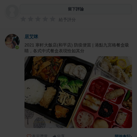
留下評論
給予評分
居艾咪
2021 寒軒大飯店(和平店) 防疫便當 | 港點九宮格餐盒吸
睛，各式中式餐盒表現恰如其分
表示讚賞
分享
開啟食記
›