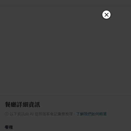
餐廳詳細資訊
ⓘ
以下資訊由 AI 從部落客食記彙整整理
·
了解我們如何精選
餐種