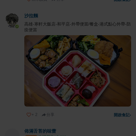
沙拉麵
高雄-寒軒大飯店-和平店-外帶便當/餐盒-港式點心外帶-防
疫便當
+
2
分享
開啟食記
›
佈滿舌苔的味蕾