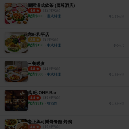
麗園港式飲茶 (麗尊酒店)
（
12
則評論）
4.6
均消 $
800
・
港式料理
1.13公里
寒軒和平店
（
9
則評論）
2.5
均消 $
150
・
中式料理
0公尺
三餐暖食
（
21
則評論）
4.8
均消 $
500
・
中式料理
1.88公里
萬.吧 ONE.Bar
（
39
則評論）
4.4
均消 $
319
・
餐酒館
1.82公里
老正興可樂哥餐館 烤鴨
（
19
則評論）
4.0