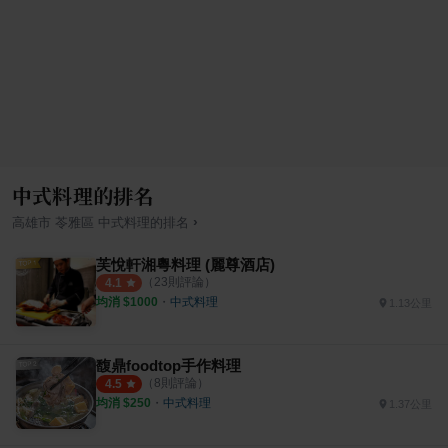
中式料理的排名
›
高雄市
苓雅區
中式料理
的排名
芙悅軒湘粵料理 (麗尊酒店)
（
23
則評論）
4.1
均消 $
1000
・
中式料理
1.13公里
馥鼎foodtop手作料理
（
8
則評論）
4.5
均消 $
250
・
中式料理
1.37公里