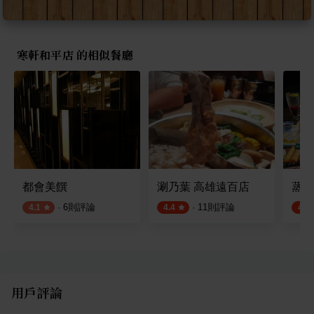
寒軒和平店 的相似餐廳
都會美饌
涮乃葉 高雄遠百店
蒸鮮
·
6
則評論
·
11
則評論
4.1
4.4
4.9
用戶評論