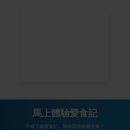
馬上體驗愛食記
手機下載愛食記，隨時隨地收藏美食！