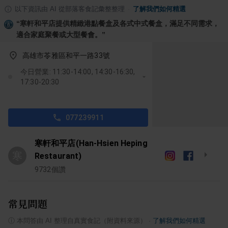
以下資訊由 AI 從部落客食記彙整整理
·
了解我們如何精選
“
寒軒和平店提供精緻港點餐盒及各式中式餐盒，滿足不同需求，
適合家庭聚餐或大型餐會。
”
高雄市苓雅區和平一路33號
今日營業: 11:30-14:00, 14:30-16:30,
17:30-20:30
077239911
寒軒和平店(Han-Hsien Heping
寒
Restaurant)
9732
個讚
常見問題
ⓘ
本問答由 AI 整理自真實食記（附資料來源）
·
了解我們如何精選