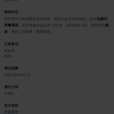
環境特色
寒軒和平店經過重新裝潢佈置，擁有大飯店的高格調，提供
包廂式
用餐環境
，部分包廂內還設有卡拉OK，隔音效果不錯，整體環境
氣
派
，適合大型聚餐、家庭聚會。
注意事項
有低消
限時
價位範圍
均消 500-800 元
價位分類
中價位
適合族群
家庭聚餐