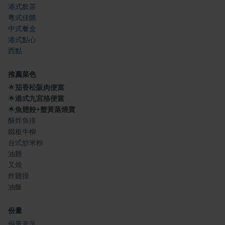
港式飲茶
粵式佳餚
中式餐盒
港式點心
西點
推薦菜色
🌟
茄香松阪肉便當
🌟
港式九宮格便當
🌟
魚翅餃+蟹黃蒸燒賣
酥炸魚排
鐵板牛柳
台式炒米粉
油雞
叉燒
炸雞排
油飯
份量
份量充足