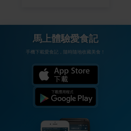
馬上體驗愛食記
手機下載愛食記，隨時隨地收藏美食！