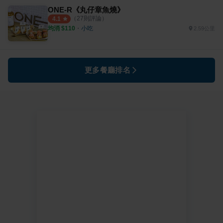
ONE-R《丸仔章魚燒》
（
27
則評論）
4.1
均消 $
110
・
小吃
2.59公里
更多餐廳排名