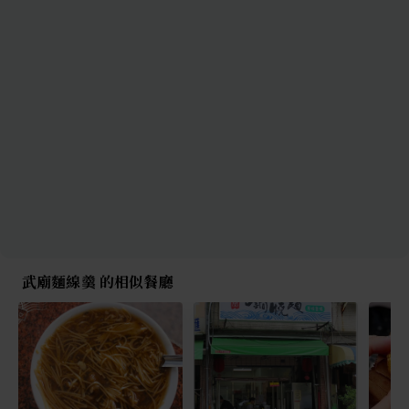
武廟麵線羹 的相似餐廳