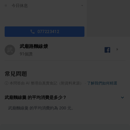
今日休息
077223412
武廟路麵線焿
武
91
個讚
常見問題
ⓘ
本問答由 AI 整理自真實食記（附資料來源）
·
了解我們如何精選
武廟麵線羹 的平均消費是多少？
武廟麵線羹 的平均消費約為 200 元。