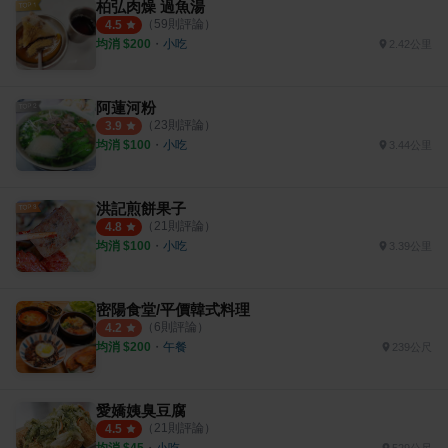
柏弘肉燥 過魚湯
（
59
則評論）
4.5
均消 $
200
・
小吃
2.42公里
阿蓮河粉
（
23
則評論）
3.9
均消 $
100
・
小吃
3.44公里
洪記煎餅果子
（
21
則評論）
4.8
均消 $
100
・
小吃
3.39公里
密陽食堂/平價韓式料理
（
6
則評論）
4.2
均消 $
200
・
午餐
239公尺
愛嬌姨臭豆腐
（
21
則評論）
4.5
均消 $
45
・
小吃