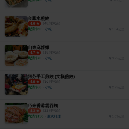
529公尺
金鳳水煎餃
（
48
則評論）
4.6
均消 $
60
・
小吃
1.54公里
山東麻醬麵
（
18
則評論）
4.7
均消 $
70
・
小吃
3.25公里
阿芬手工煎餃 (文橫煎餃)
（
36
則評論）
4.9
均消 $
60
・
小吃
2.75公里
巧來香港雲吞麵
（
22
則評論）
4.3
均消 $
150
・
港式料理
1.03公里