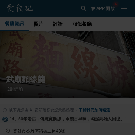
在 APP 開啟
餐廳資訊
照片
評論
相似餐廳
武廟麵線羹
2
則評論
·
以下資訊由 AI 從部落客食記彙整整理
·
了解我們如何精選
“
4、50年老店，傳統寬麵線，承襲古早味，勾起高雄人回憶。
”
高雄市苓雅區福德二路43號