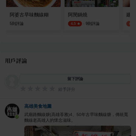
阿婆古早味麵線糊
阿閔鍋燒
建興
5
則評論
·
9
則評論
4.5
4.0
用戶評論
留下評論
給予評分
高雄美食地圖
武廟路麵線焿(高雄苓雅)4、50年古早味麵線焿，傳統寬
麵線老高雄人的懷念滋味。