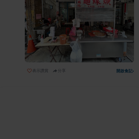
表示讚賞
分享
開啟食記
›