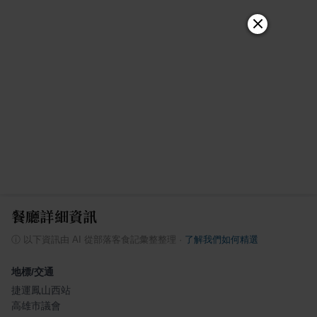
餐廳詳細資訊
ⓘ
以下資訊由 AI 從部落客食記彙整整理
·
了解我們如何精選
地標/交通
捷運鳳山西站
高雄市議會