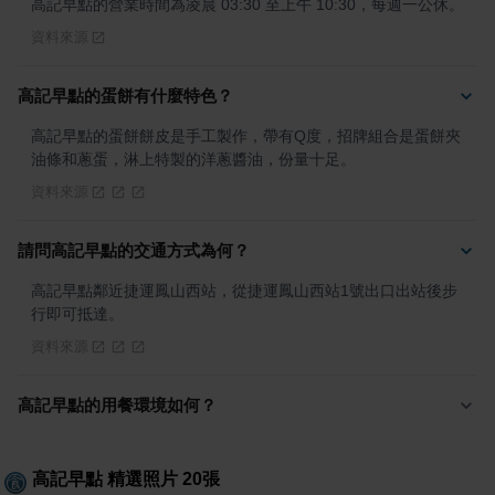
高記早點的營業時間為凌晨 03:30 至上午 10:30，每週一公休。
資料來源
高記早點的蛋餅有什麼特色？
高記早點的蛋餅餅皮是手工製作，帶有Q度，招牌組合是蛋餅夾
油條和蔥蛋，淋上特製的洋蔥醬油，份量十足。
資料來源
請問高記早點的交通方式為何？
高記早點鄰近捷運鳳山西站，從捷運鳳山西站1號出口出站後步
行即可抵達。
資料來源
高記早點的用餐環境如何？
高記早點
精選照片
20
張