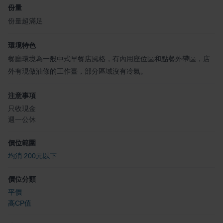
份量
份量超滿足
環境特色
餐廳環境為一般中式早餐店風格，有內用座位區和點餐外帶區，店
外有現做油條的工作臺，部分區域沒有冷氣。
注意事項
只收現金
週一公休
價位範圍
均消 200元以下
價位分類
平價
高CP值