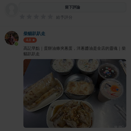
留下評論
給予評分
柴貓趴趴走
4.0
高記早點｜蛋餅油條夾蔥蛋，洋蔥醬油是全店的靈魂｜柴
貓趴趴走