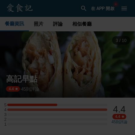
在 APP 開啟
餐廳資訊
照片
評論
相似餐廳
3
/
10
高記早點
45
則評論
·
4.4
5
4.4
5 星：4 則評論
4
4 星：8 則評論
3
3 星：0 則評論
4.4
2
2 星：0 則評論
45
則評論
1
1 星：0 則評論