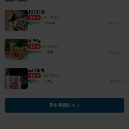
老江紅茶
（
16
則評論）
4.5
均消 $
80
・
飲料店
1.67公里
唯尼好
（
8
則評論）
4.8
均消 $
100
・
早餐
2.22公里
赤山飯丸
（
18
則評論）
4.8
均消 $
50
・
小吃
1.7公里
更多餐廳排名