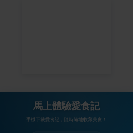
馬上體驗愛食記
手機下載愛食記，隨時隨地收藏美食！