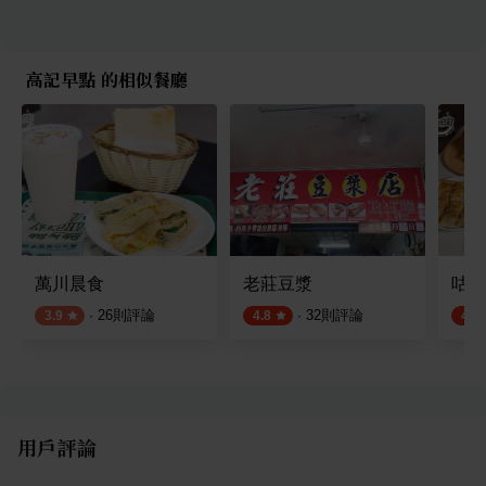
高記早點 的相似餐廳
萬川晨食
老莊豆漿
咕嘰
·
26
則評論
·
32
則評論
3.9
4.8
4.5
用戶評論