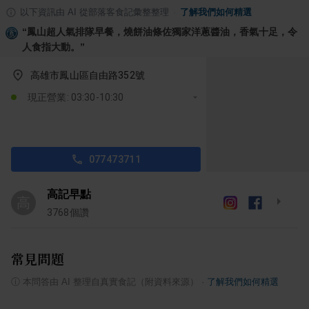
以下資訊由 AI 從部落客食記彙整整理
·
了解我們如何精選
“
鳳山超人氣排隊早餐，燒餅油條佐獨家洋蔥醬油，香氣十足，令
人食指大動。
”
高雄市鳳山區自由路352號
現正營業: 03:30-10:30
077473711
高記早點
高
3768
個讚
常見問題
ⓘ
本問答由 AI 整理自真實食記（附資料來源）
·
了解我們如何精選