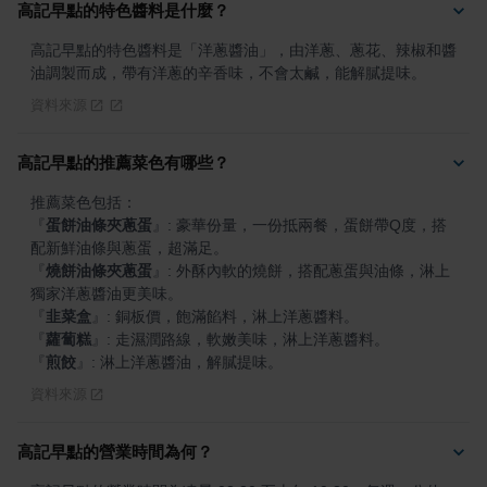
高記早點的特色醬料是什麼？
高記早點的特色醬料是「洋蔥醬油」，由洋蔥、蔥花、辣椒和醬
油調製而成，帶有洋蔥的辛香味，不會太鹹，能解膩提味。
資料來源
高記早點的推薦菜色有哪些？
『
蛋餅油條夾蔥蛋
』
: 豪華份量，一份抵兩餐，蛋餅帶Q度，搭
『
燒餅油條夾蔥蛋
』
: 外酥內軟的燒餅，搭配蔥蛋與油條，淋上
『
韭菜盒
』
『
蘿蔔糕
』
『
煎餃
』
: 淋上洋蔥醬油，解膩提味。
資料來源
高記早點的營業時間為何？