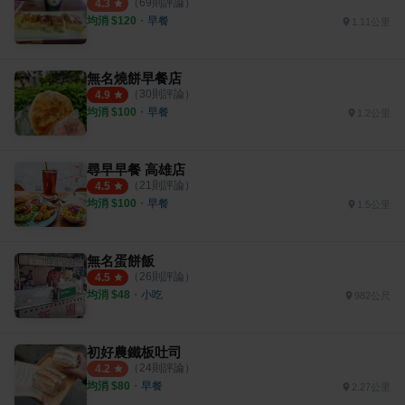
（
69
則評論）
4.3
均消 $
120
・
早餐
1.11公里
無名燒餅早餐店
（
30
則評論）
4.9
均消 $
100
・
早餐
1.2公里
尋早早餐 高雄店
（
21
則評論）
4.5
均消 $
100
・
早餐
1.5公里
無名蛋餅飯
（
26
則評論）
4.5
均消 $
48
・
小吃
982公尺
初好農鐵板吐司
（
24
則評論）
4.2
均消 $
80
・
早餐
2.27公里