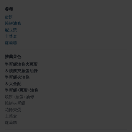
餐種
蛋餅
燒餅油條
鹹豆漿
韭菜盒
蘿蔔糕
推薦菜色
🌟
蛋餅油條夾蔥蛋
🌟
燒餅夾蔥蛋油條
🌟
蛋餅夾油條
🌟
大全配
🌟
蛋餅+蔥蛋+油條
燒餅+蔥蛋+油條
燒餅夾蛋餅
花捲夾蛋
韭菜盒
蘿蔔糕