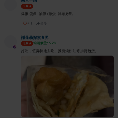
南宮千珣
5.0
爆推 蛋餅+油條+蔥蛋+洋蔥必點
+
1
分享
謝荷莉探索食界
均消價位: $
28
5.0
好吃，值得特地去吃。推薦燒餅油條加荷包蛋。