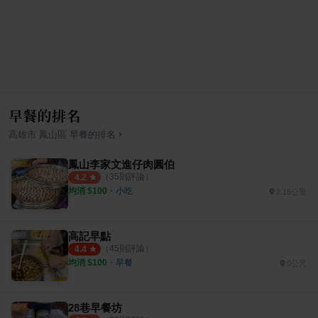
早餐的排名
›
高雄市
鳳山區
早餐
的排名
鳳山李家文進仔肉圓伯
（
35
則評論）
4.2
均消 $
100
・
小吃
2.16公里
高記早點
（
45
則評論）
4.4
均消 $
100
・
早餐
0公尺
28巷早餐坊