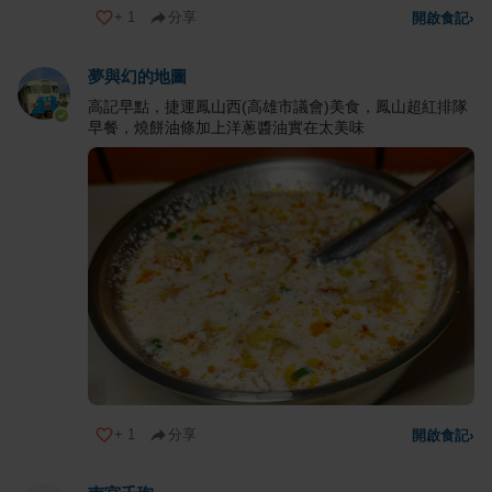
+
1
分享
開啟食記
›
夢與幻的地圖
高記早點，捷運鳳山西(高雄市議會)美食，鳳山超紅排隊
早餐，燒餅油條加上洋蔥醬油實在太美味
+
1
分享
開啟食記
›