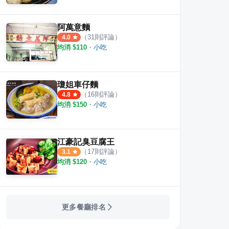
阿萬意麵
（
31
則評論）
4.0
均消 $
110
・
小吃
瓊姐車仔麵
（
16
則評論）
4.8
均消 $
150
・
小吃
江豪記臭豆腐王
（
17
則評論）
3.1
均消 $
120
・
小吃
更多餐廳排名