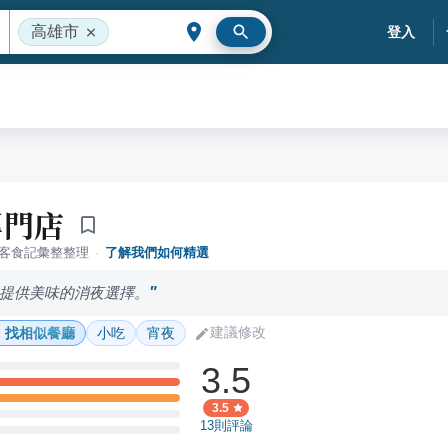
高雄市
登入
專門店
落客食記彙整整理
·
了解我們如何精選
提供美味的消夜選擇。
建議修改
找相似餐廳
小吃
宵夜
3.5
3.5
13
則評論