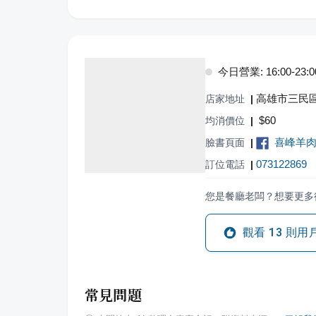
今日營業: 16:00-23:0
高雄市三民區
店家地址
|
$
60
均消價位
|
喜峰羊
臉書頁面
|
073122869
訂位電話
|
您是餐廳老闆？想要更多
觀看
13
則用
常見問題