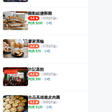
雞動組鹽酥雞
（
42
則評論）
4.8
均消 $
200
・
小吃
廖家黑輪
（
37
則評論）
4.0
均消 $
70
・
小吃
許記蒸餃
（
38
則評論）
4.2
均消 $
90
・
小吃
肉
漢泰街羊肉店
尚品
·
6
則評論
·
3
則評論
4.2
4.5
吉品高雄脆皮肉圓
（
30
則評論）
4.1
均消 $
120
・
小吃