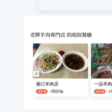
老牌羊肉專門店 的相似餐廳
廟口羊肉店
一品羊肉
評論
·
3
則評論
·
1
3.5
4.0