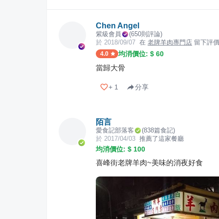
Chen Angel
紫級會員
(
650
則評論)
於
2018/09/07
在
老牌羊肉專門店
留下評
均消價位: $
60
4.0
當歸大骨
+
1
分享
陌言
愛食記部落客
(
838
篇食記)
於
2017/04/03
推薦了這家餐廳
均消價位: $
100
喜峰街老牌羊肉~美味的消夜好食