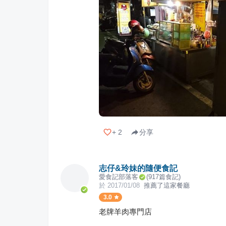
+
2
分享
志仔&玲妹的隨便食記
愛食記部落客
(
917
篇食記)
於
2017/01/08
推薦了這家餐廳
3.0
老牌羊肉專門店