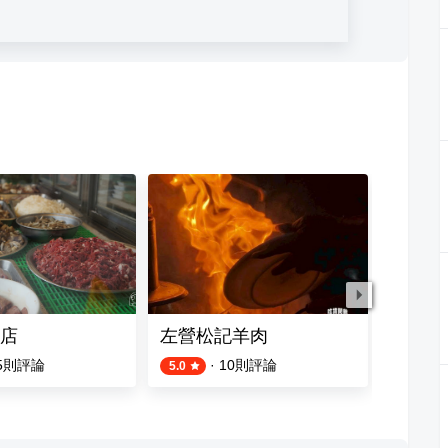
店
左營松記羊肉
胡家羊
5
則評論
·
10
則評論
5.0
4.2