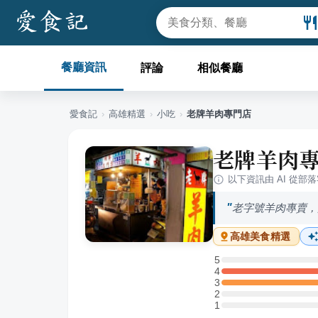
餐廳資訊
評論
相似餐廳
愛食記
›
高雄
精選
›
小吃
›
老牌羊肉專門店
老牌羊肉
以下資訊由 AI 從部
老字號羊肉專賣，
高雄
美食精選
5
5 星：0 則評論
4
4 星：1 則評論
3
3 星：1 則評論
2
2 星：0 則評論
1
1 星：0 則評論