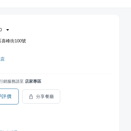
0
喜峰街100號
肉店
行銷服務請至
店家專區
戶評價
分享餐廳