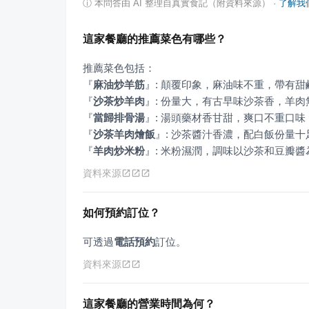
ⓘ
本問答由 AI 整理自真實食記（附資料來源）
·
了解我
這家餐廳的推薦菜色有哪些？
『
麻油炒羊筋
』
『
沙茶炒羊肉
』
『
當歸排骨湯
』
『
沙茶羊肉燴飯
』
『
羊肉炒米粉
』
: 米粉濕潤，調味以沙茶和豆瓣
資料來源
如何預約訂位？
可透過
電話預約
訂位。
資料來源
這家餐廳的營業時間為何？