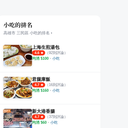
小吃的排名
高雄市
三民區
小吃
的排名
›
上海生煎湯包
（
92
則評論）
4.6
均消 $
100
・
小吃
君腿庫飯
（
16
則評論）
4.7
均消 $
160
・
小吃
新大港香腸
（
37
則評論）
4.7
均消 $
60
・
小吃