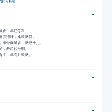
們如何精選
醬為主，羊肉片軟嫩。