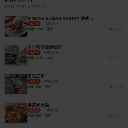
›
高雄市
左營區
甜點
的排名
S'MORE SUGAR PASTRY 法式手工甜點
（
72
則評論）
4.7
均消 $
200
・
甜點
2.3公里
卡啡那明誠壹號店
（
63
則評論）
4.6
均消 $
225
・
咖啡
2.67公里
里諾工房
（
36
則評論）
5.0
均消 $
50
・
甜點
1.3公里
睿家米大福
（
19
則評論）
4.3
均消 $
80
・
甜點
2.73公里