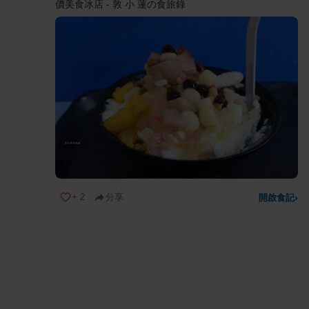
價美食冰店 - 敦 小 蓮の食旅錄
+
2
分享
開啟食記
›