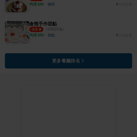
均消 $
80
・
咖啡
2.15公里
倉熊手作甜點
（
10
則評論）
4.5
均消 $
85
・
甜點
2.52公里
更多餐廳排名