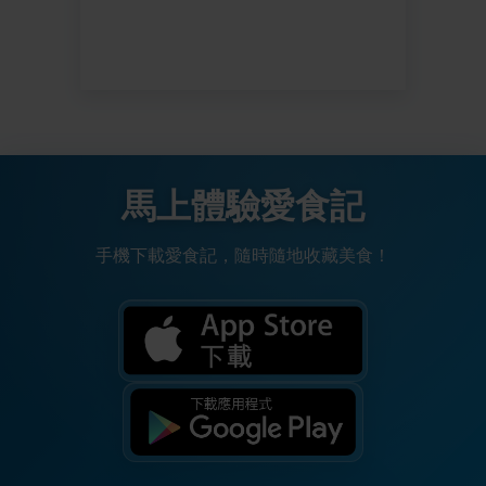
馬上體驗愛食記
手機下載愛食記，隨時隨地收藏美食！