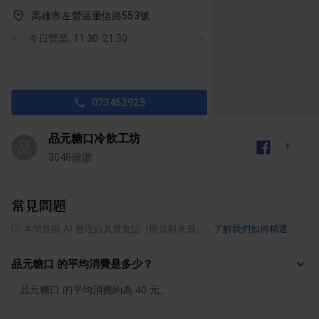
高雄市左營區重信路553號
今日營業: 11:30-21:30
073452925
品元糖口冷飲工坊
品
3048
個讚
常見問題
ⓘ
本問答由 AI 整理自真實食記（附資料來源）
·
了解我們如何精選
品元糖口 的平均消費是多少？
品元糖口 的平均消費約為 40 元。