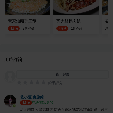
黃家汕頭手工麵
郭大爺鴨肉飯
姜一
·
2
則評論
·
1
則評論
3
則
4.5
4.5
用戶評論
留下評論
給予評分
敦小蓮 食旅錄
均消價位: $
40
4.5
品元糖口 左營高鐵店‧綜合八寶冰/雪花冰秤重計價，超平