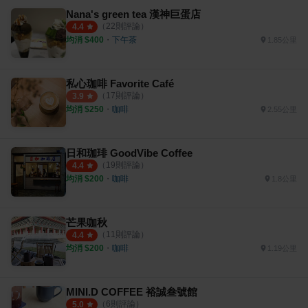
Nana's green tea 漢神巨蛋店
（
22
則評論）
4.4
均消 $
400
・
下午茶
1.85公里
私心珈啡 Favorite Café
（
17
則評論）
3.9
均消 $
250
・
咖啡
2.55公里
日和珈琲 GoodVibe Coffee
（
19
則評論）
4.4
均消 $
200
・
咖啡
1.8公里
芒果咖秋
（
11
則評論）
4.4
均消 $
200
・
咖啡
1.19公里
MINI.D COFFEE 裕誠叁號館
（
6
則評論）
5.0