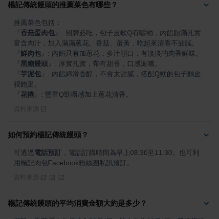
楊記傳統饅頭的推薦菜色有哪些？
『
香菇蛋肉包
』
: 招牌必吃，包子皮軟Q有嚼勁，內餡飽滿扎實
『
鮮肉包
』
『
黑糖饅頭
』
『
芋泥包
』
: 內餡綿滑香醇，不會太甜膩，搭配Q勁的包子麵皮
『
花捲
』
: 豐富Q勁嚼感加上蔥花清香。
資料來源
如何預約楊記傳統饅頭？
可透過
電話預訂
，電話訂購時間為早上08:30至11:30。也可利
用楊記肉包Facebook粉絲團私訊預訂。
資料來源
楊記傳統饅頭的平均消費金額大約是多少？