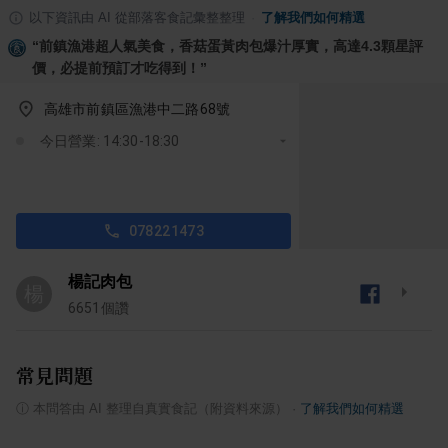
以下資訊由 AI 從部落客食記彙整整理
·
了解我們如何精選
“
前鎮漁港超人氣美食，香菇蛋黃肉包爆汁厚實，高達4.3顆星評
價，必提前預訂才吃得到！
”
高雄市前鎮區漁港中二路68號
今日營業: 14:30-18:30
078221473
楊記肉包
楊
6651
個讚
常見問題
ⓘ
本問答由 AI 整理自真實食記（附資料來源）
·
了解我們如何精選