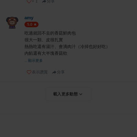
+
1
分享
amy
5.0
吃過就回不去的香菇鮮肉包
很大一顆、皮很扎實
熱熱吃還有湯汁、會滴肉汁（冷掉也好好吃）
內餡還有大半塊香菇欸
... 顯示更多
表示讚賞
分享
載入更多動態