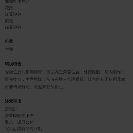
葡萄乾小饅頭
花捲
紅豆沙包
菜包
綠豆沙包
份量
大顆
環境特色
餐廳位於前鎮漁港旁，店面為三角窗位置，外觀顯眼。店內製作工
廠在後方，生意興隆，常有在地人排隊購買。販售的包子使用蒸箱
而非傳統竹籠，看起來乾淨衛生。
注意事項
需預訂
營業時間僅下午
週六、週日公休
電話訂購時間有限制