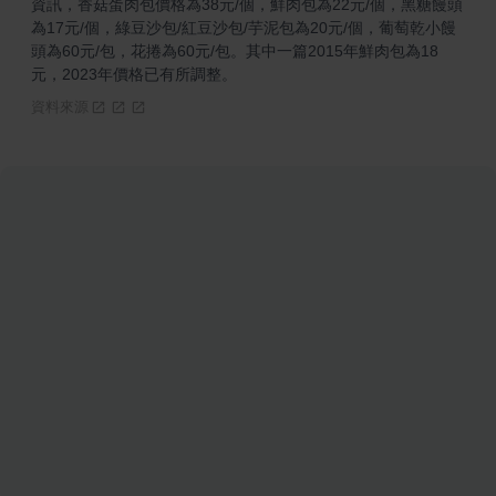
資訊，香菇蛋肉包價格為38元/個，鮮肉包為22元/個，黑糖饅頭
為17元/個，綠豆沙包/紅豆沙包/芋泥包為20元/個，葡萄乾小饅
頭為60元/包，花捲為60元/包。其中一篇2015年鮮肉包為18
元，2023年價格已有所調整。
資料來源