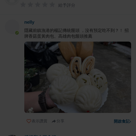
給予評分
nelly
隱藏前鎮漁港的楊記傳統饅頭 ，沒有預定吃不到？！ 招
牌香菇蛋黃肉包、高雄肉包饅頭推薦
表示讚賞
分享
開啟食記
›