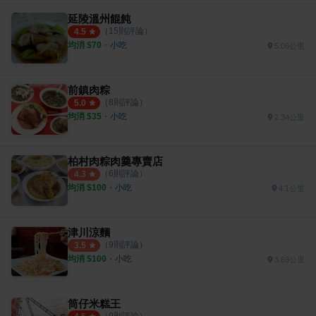
延陵溫州餛飩
（
15
則評論）
4.5
均消 $
70
・
小吃
5.06公里
前鎮肉粽
（
8
則評論）
5.0
均消 $
35
・
小吃
2.34公里
柏村肉粽肉羹專賣店
（
6
則評論）
4.3
均消 $
100
・
小吃
4.1公里
津川涼麵
（
9
則評論）
3.5
均消 $
100
・
小吃
3.63公里
筒仔米糕王