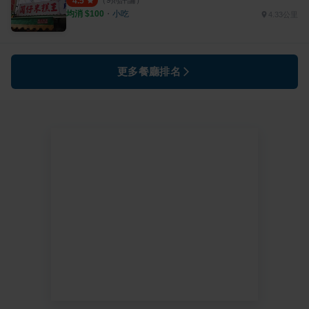
（
9
則評論）
4.5
均消 $
100
・
小吃
4.33公里
更多餐廳排名