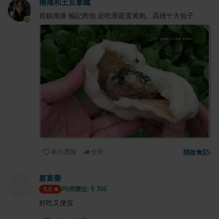
捲捲和土豆拿鐵
前鎮漁港 楊記肉包 必吃香菇蛋黃肉。高雄十大包子
表示讚賞
分享
開啟食記
›
蔡富榮
均消價位: $
306
5.0
好吃又便宜