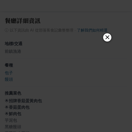
餐廳詳細資訊
ⓘ
以下資訊由 AI 從部落客食記彙整整理
·
了解我們如何精選
地標/交通
前鎮漁港
餐種
包子
饅頭
推薦菜色
🌟
招牌香菇蛋黃肉包
🌟
香菇蛋肉包
🌟
鮮肉包
芋泥包
黑糖饅頭