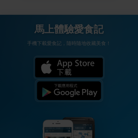
馬上體驗愛食記
手機下載愛食記，隨時隨地收藏美食！