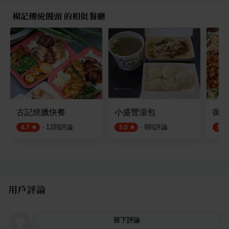
楊記傳統饅頭 的相似餐廳
古記燒臘快餐
小盛豐湯包
御麵
·
12
則評論
·
9
則評論
4.7
5.0
5.0
用戶評論
留下評論