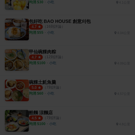
均消 $
30
・
小吃
4.1公里
包好吃 BAO HOUSE 創意刈包
（
16
則評論）
4.7
均消 $
55
・
小吃
4.04公里
甲仙碗粿肉粽
（
12
則評論）
4.7
均消 $
100
・
小吃
4.09公里
碗粿土魠魚羹
（
7
則評論）
5.0
均消 $
60
・
小吃
4.57公里
酷麵 涼麵店
（
7
則評論）
4.5
均消 $
100
・
小吃
4.8公里