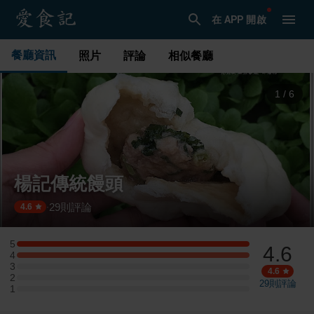
在 APP 開啟
餐廳資訊
照片
評論
相似餐廳
1
/
6
楊記傳統饅頭
29
則評論
·
4.6
5
4.6
5 星：3 則評論
4
4 星：3 則評論
3
3 星：0 則評論
4.6
2
2 星：0 則評論
29
則評論
1
1 星：0 則評論