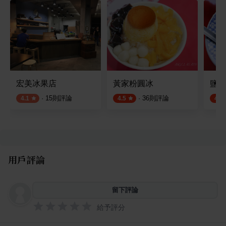
宏美冰果店
黃家粉圓冰
鹽埕
·
15
則評論
·
36
則評論
4.1
4.5
4.7
用戶評論
留下評論
給予評分