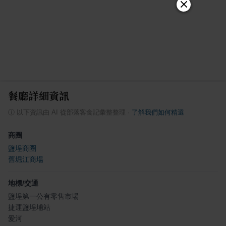
餐廳詳細資訊
ⓘ
以下資訊由 AI 從部落客食記彙整整理
·
了解我們如何精選
商圈
鹽埕商圈
舊堀江商場
地標/交通
鹽埕第一公有零售市場
捷運鹽埕埔站
愛河