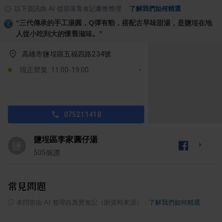
以下資訊由 AI 從部落客食記彙整整理
·
了解我們如何精選
“
三代傳承的手工湯圓，Q彈有勁，搭配古早味甜湯，是鹽埕在地
人從小吃到大的懷舊滋味。
”
高雄市鹽埕區五福四路234號
現正營業: 11:00-19:00
075211418
鹽埕區李家圓仔湯
鹽
505
個讚
常見問題
ⓘ
本問答由 AI 整理自真實食記（附資料來源）
·
了解我們如何精選