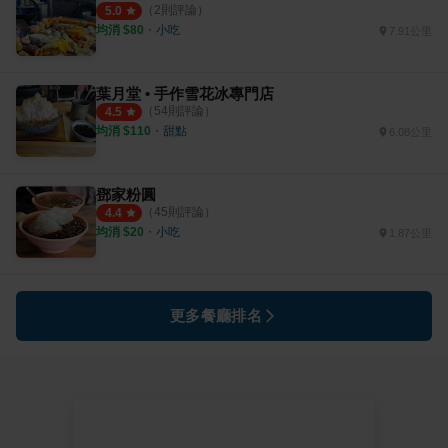
（
2
則評論）
5.0
均消 $
80
・
小吃
7.91公里
葉月堂 • 手作雪花冰專門店
（
54
則評論）
4.5
均消 $
110
・
甜點
6.08公里
鄧家粉圓
（
45
則評論）
4.4
均消 $
20
・
小吃
1.87公里
更多餐廳排名