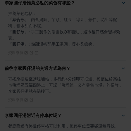
李家圓仔湯推薦必點的菜色有哪些？
『
綜合冰
』
: 內含湯圓、芋頭、紅豆、綠豆、薏仁、花生等配
『
圓仔冰
』
: 手工製作的湯圓軟Q有嚼勁，遇冷後口感會變得紮
『
圓仔湯
』
: 熱甜湯搭配手工湯圓，暖心又療癒。
資料來源
前往李家圓仔湯的交通方式為何？
可搭乘捷運至鹽埕埔站，步行約4分鐘即可抵達。餐廳位於高雄
市鹽埕區五福四路上，可認『鹽埕第一公有零售市場』的招牌，
李家圓仔湯就在騎樓下。
資料來源
李家圓仔湯附近有停車位嗎？
餐廳附近有路邊停車格可以利用，但停車位需要碰運氣尋找。