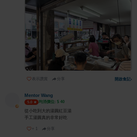
表示讚賞
分享
開啟食記
›
Mentor Wang
均消價位: $
40
5.0
從小吃到大的湯圓紅豆湯
手工湯圓真的非常好吃
+
1
分享