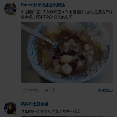
Darren蘋果樹旅遊玩樂誌
李家圓仔湯》高雄鹽埕區70年老店圓仔冰必吃推薦古早味
燒麻糬八寶冰高雄冰店人氣名單
表示讚賞
分享
開啟食記
›
捲捲和土豆拿鐵
李家圓仔湯 古早味八寶冰 鹽埕區老店