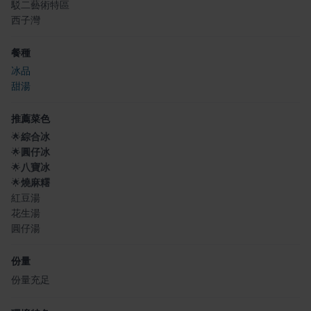
駁二藝術特區
西子灣
餐種
冰品
甜湯
推薦菜色
🌟
綜合冰
🌟
圓仔冰
🌟
八寶冰
🌟
燒麻糬
紅豆湯
花生湯
圓仔湯
份量
份量充足