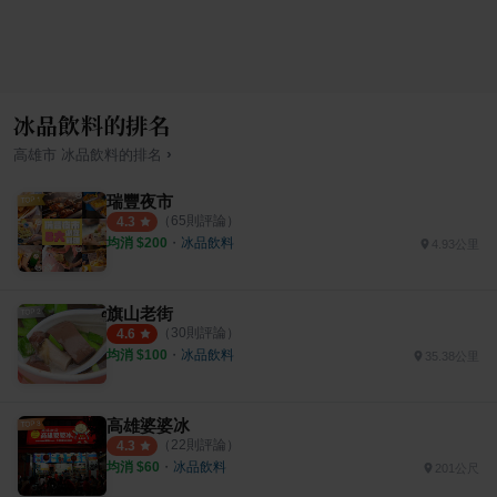
冰品飲料的排名
›
高雄市
冰品飲料
的排名
瑞豐夜市
（
65
則評論）
4.3
均消 $
200
・
冰品飲料
4.93公里
旗山老街
（
30
則評論）
4.6
均消 $
100
・
冰品飲料
35.38公里
高雄婆婆冰
（
22
則評論）
4.3
均消 $
60
・
冰品飲料
201公尺