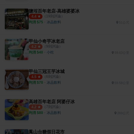
鹽埕百年老店-高雄婆婆冰
（
19
則評論）
4.4
均消 $
75
・
冰品飲料
51公尺
甲仙小奇芋冰老店
（
9
則評論）
4.2
均消 $
40
・
小吃
59.63公里
甲仙三冠王芋冰城
（
6
則評論）
4.5
均消 $
70
・
冰品飲料
59.58公里
高雄百年老店 阿婆仔冰
（
7
則評論）
4.2
均消 $
80
・
冰品飲料
269公尺
鳳山台糖假日花市