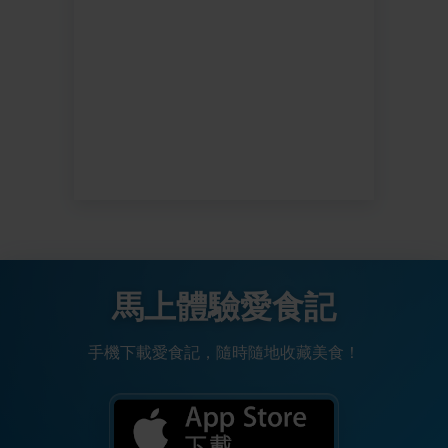
馬上體驗愛食記
手機下載愛食記，隨時隨地收藏美食！