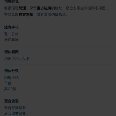
環境特色
餐廳環境
簡潔
，保留
復古磁磚
的爐灶，座位安排在騎樓和吧檯區，
整體氛圍
樸實無華
，帶有濃濃的懷舊感。
注意事項
週一公休
無停車場
價位範圍
均消 200元以下
價位分類
銅板小吃
平價
高CP值
適合族群
適合家庭聚餐
適合朋友聚餐