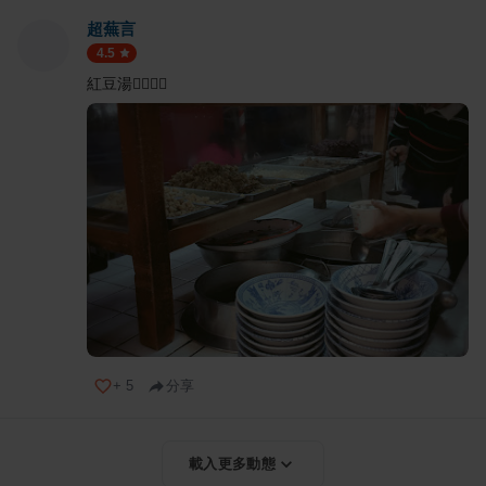
超蕪言
4.5
紅豆湯👍🏻👍🏻
+
5
分享
載入更多動態