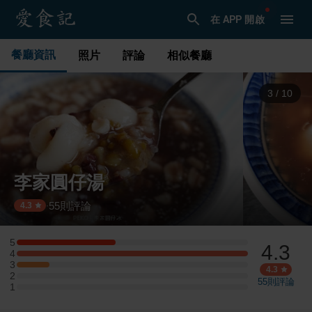
在 APP 開啟
餐廳資訊
照片
評論
相似餐廳
3
/
10
李家圓仔湯
55
則評論
·
4.3
5
4.3
5 星：3 則評論
4
4 星：7 則評論
3
3 星：1 則評論
4.3
2
2 星：0 則評論
55
則評論
1
1 星：0 則評論