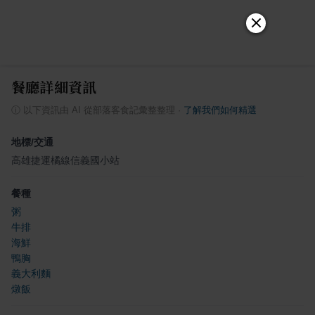
餐廳詳細資訊
ⓘ
以下資訊由 AI 從部落客食記彙整整理
·
了解我們如何精選
地標/交通
高雄捷運橘線信義國小站
餐種
粥
牛排
海鮮
鴨胸
義大利麵
燉飯