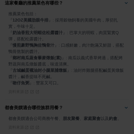
這家餐廳的推薦菜色有哪些？
『
12OZ美國肋眼牛排
』
: 採用穀物飼養的美國牛肉，厚切扎
『
奶油香煎大明蝦佐松露醬汁
』
: 巴掌大的明蝦，肉質緊實Q
『
慢煎豪野鴨胸佐鴨骨汁
』
: 口感鮮嫩，肉汁飽滿又鮮甜，搭配
『
鄉村南瓜蔬食藜麥燉飯(素)
』
: 南瓜以義式香草烤過，搭配烤
『
古城鹹蛋襯油封小腿菜脯燉飯
』
: 油封炸雞腿搭配鹹蛋黃燉飯
『
吻仔魚粥
』
: 豐富又可口。
資料來源
都會美饌適合哪些族群用餐？
都會美饌適合公司商務午餐、
朋友聚餐
、
家庭聚會
以及
約會
。
資料來源