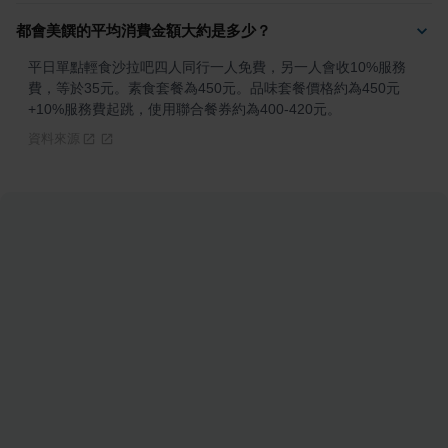
都會美饌的平均消費金額大約是多少？
平日單點輕食沙拉吧四人同行一人免費，另一人會收10%服務
費，等於35元。素食套餐為450元。品味套餐價格約為450元
+10%服務費起跳，使用聯合餐券約為400-420元。
資料來源