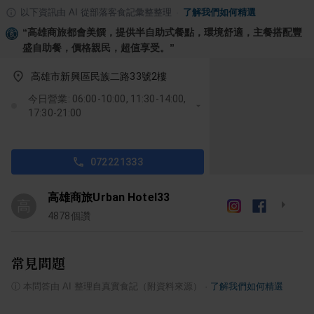
以下資訊由 AI 從部落客食記彙整整理
·
了解我們如何精選
“
高雄商旅都會美饌，提供半自助式餐點，環境舒適，主餐搭配豐
盛自助餐，價格親民，超值享受。
”
高雄市新興區民族二路33號2樓
今日營業: 06:00-10:00, 11:30-14:00,
17:30-21:00
072221333
高雄商旅Urban Hotel33
高
4878
個讚
常見問題
ⓘ
本問答由 AI 整理自真實食記（附資料來源）
·
了解我們如何精選