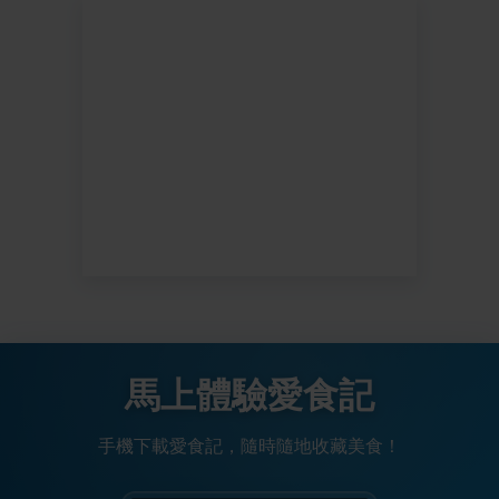
馬上體驗愛食記
手機下載愛食記，隨時隨地收藏美食！