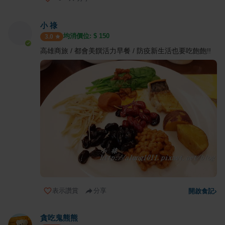
小 祿
均消價位: $
150
3.0
高雄商旅 / 都會美饌活力早餐 / 防疫新生活也要吃飽飽!!
表示讚賞
分享
開啟食記
›
貪吃鬼熊熊