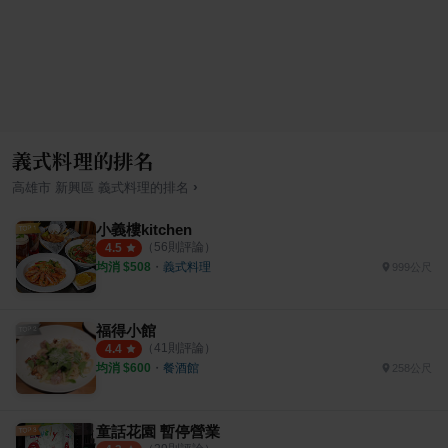
義式料理的排名
›
高雄市
新興區
義式料理
的排名
小義樓kitchen
（
56
則評論）
4.5
均消 $
508
・
義式料理
999公尺
福得小館
（
41
則評論）
4.4
均消 $
600
・
餐酒館
258公尺
童話花園 暫停營業