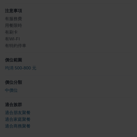
注意事項
有服務費
用餐限時
有刷卡
有WI-FI
有特約停車
價位範圍
均消 500-800 元
價位分類
中價位
適合族群
適合朋友聚餐
適合家庭聚餐
適合商務聚餐