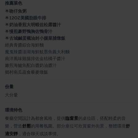
推薦菜色
🌟
吻仔魚粥
🌟
12OZ美國肋眼牛排
🌟
奶油香煎大明蝦佐松露醬汁
🌟
慢煎豪野鴨胸佐鴨骨汁
🌟
古城鹹蛋襯油封小腿菜脯燉飯
經典青醬綜合海鮮麵
魔鬼辣醬澎湖海鮮魷墨魚義大利麵
南洋風味雞腿排佐金桔橘子醬汁
嫩煎海鱸魚配白醬奶油醬汁
鄉村南瓜蔬食藜麥燉飯
份量
大分量
環境特色
餐廳空間設計為都會風格，提供
臨窗景
的桌位區，搭配輕柔的音
樂，營造
舒壓
的用餐氛圍。部分座位可欣賞窗外街景，整體環境
舒
適安靜
，適合聊天或談事情。