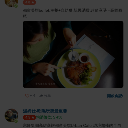
4.0
都會美饌buffet,主餐+自助餐,親民消費,超值享受 –高雄商
旅
+
4
分享
開啟食記
›
湯姆仕-吃喝玩樂最重要
均消價位: $
450
4.5
寒軒集團高雄商旅都會美饌Urban Cafe-環境超棒的半自