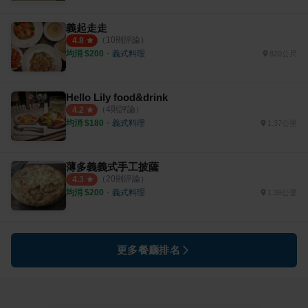
義起走走
（
10
則評論）
4.8
均消 $
200
・
義式料理
820公尺
Hello Lily food&drink
（
4
則評論）
4.2
均消 $
180
・
義式料理
1.37公里
薄多義義式手工披薩
（
20
則評論）
4.3
均消 $
200
・
義式料理
1.39公里
更多餐廳排名