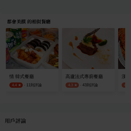
都會美饌 的相似餐廳
情 韓式餐廳
高廬法式專廚餐廳
漢來
·
11
則評論
·
43
則評論
4.4
4.3
4.3
用戶評論