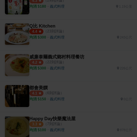
（
29
則評論）
4.3
均消 $
180
・
義式料理
1.19公里
Q比 Kitchen
（
23
則評論）
4.4
均消 $
300
・
義式料理
243公尺
威廉泰爾義式鄉村料理餐坊
（
22
則評論）
4.2
均消 $
300
・
義式料理
226公尺
都會美饌
（
6
則評論）
4.1
均消 $
150
・
義式料理
0公尺
Happy Day快樂魔法屋
（
7
則評論）
3.3
均消 $
100
・
義式料理
878公尺