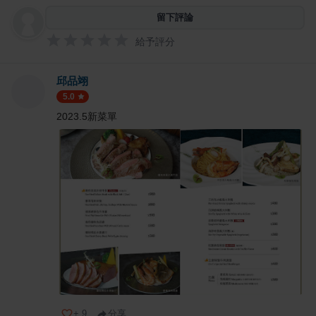
留下評論
給予評分
邱品翊
5.0
2023.5新菜單
+
9
分享