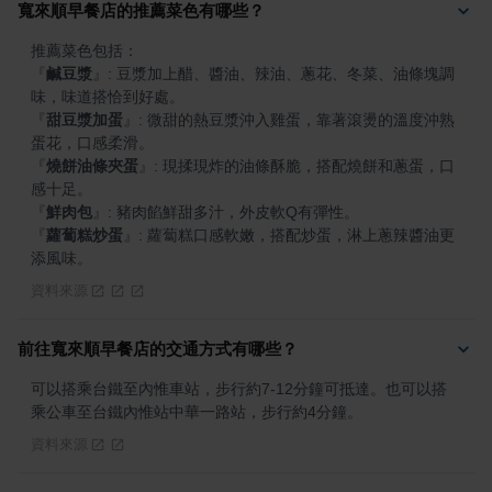
寬來順早餐店的推薦菜色有哪些？
『
鹹豆漿
』
: 豆漿加上醋、醬油、辣油、蔥花、冬菜、油條塊調
『
甜豆漿加蛋
』
: 微甜的熱豆漿沖入雞蛋，靠著滾燙的溫度沖熟
『
燒餅油條夾蛋
』
: 現揉現炸的油條酥脆，搭配燒餅和蔥蛋，口
『
鮮肉包
』
『
蘿蔔糕炒蛋
』
: 蘿蔔糕口感軟嫩，搭配炒蛋，淋上蔥辣醬油更
添風味。
資料來源
前往寬來順早餐店的交通方式有哪些？
可以搭乘台鐵至內惟車站，步行約7-12分鐘可抵達。也可以搭
乘公車至台鐵內惟站中華一路站，步行約4分鐘。
資料來源