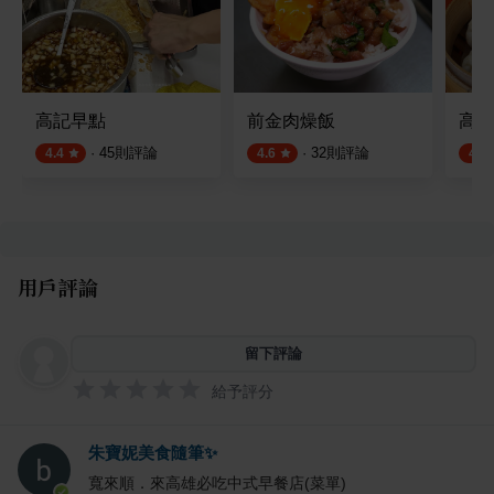
高記早點
前金肉燥飯
高雄
·
45
則評論
·
32
則評論
4.4
4.6
4.4
用戶評論
留下評論
給予評分
朱寶妮美食隨筆✨
寬來順．來高雄必吃中式早餐店(菜單)