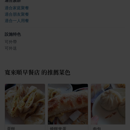
適合族群
適合家庭聚餐
適合朋友聚餐
適合一人用餐
設施特色
可外帶
可外送
寬來順早餐店
的推薦菜色
蛋餅
燒餅夾蛋
肉包