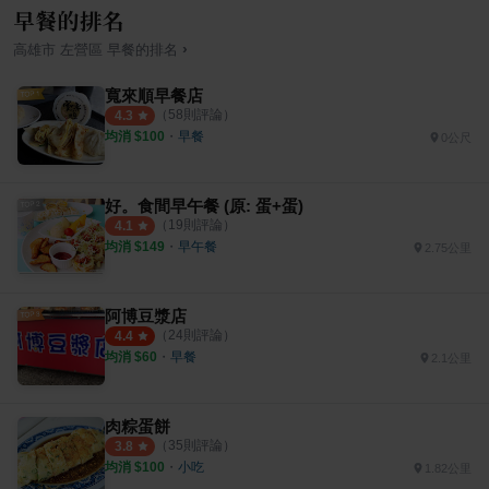
早餐的排名
›
高雄市
左營區
早餐
的排名
寬來順早餐店
（
58
則評論）
4.3
均消 $
100
・
早餐
0公尺
好。食間早午餐 (原: 蛋+蛋)
（
19
則評論）
4.1
均消 $
149
・
早午餐
2.75公里
阿博豆漿店
（
24
則評論）
4.4
均消 $
60
・
早餐
2.1公里
肉粽蛋餅
（
35
則評論）
3.8
均消 $
100
・
小吃
1.82公里