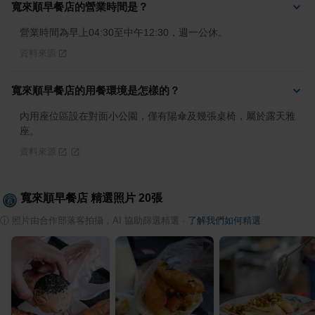
寬來順早餐店的營業時間是？
營業時間為早上04:30至中午12:30，週一公休。
資料來源
寬來順早餐店的用餐環境是怎樣的？
內用座位區設在對面小公園，僅有陽傘及幾張桌椅，屬於露天雅
座。
資料來源
寬來順早餐店
精選照片
20
張
ⓘ
照片由合作部落客拍攝，AI 協助篩選精選
·
了解我們如何精選