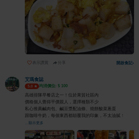
表示讚賞
分享
開啟食記
›
艾瑪食誌
均消價位: $
100
5.0
高雄排隊早餐店之一！位於果貿社區內
價格個人覺得平價親人，選擇種類不少
私心推薦鹹肉包、鹹豆漿配油條、燒餅酸菜蔥蛋
跟咖啡牛奶，每個東西都顛覆我的印象，不太油膩！
... 顯示更多