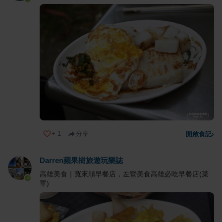
+
1
分享
開啟食記
›
Darren蘋果樹旅遊玩樂誌
高雄美食｜寬來順早餐店，左營美食高雄必吃早餐店(菜
單)