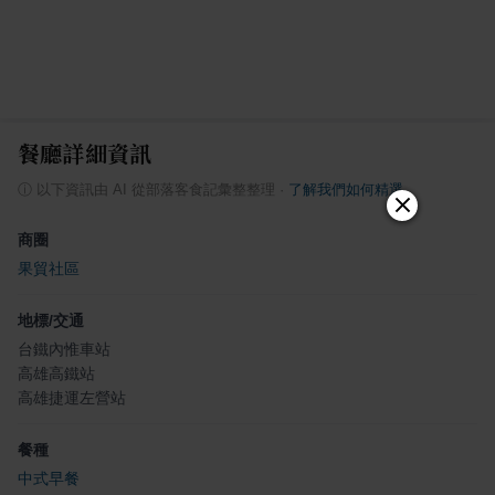
餐廳詳細資訊
ⓘ
以下資訊由 AI 從部落客食記彙整整理
·
了解我們如何精選
商圈
果貿社區
地標/交通
台鐵內惟車站
高雄高鐵站
高雄捷運左營站
餐種
中式早餐