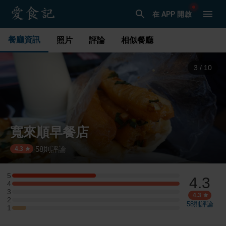
在 APP 開啟
餐廳資訊
照片
評論
相似餐廳
3
/
10
寬來順早餐店
58
則評論
·
4.3
5
4.3
5 星：6 則評論
4
4 星：12 則評論
3
3 星：0 則評論
4.3
2
2 星：0 則評論
58
則評論
1
1 星：1 則評論