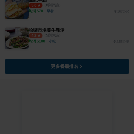
（
8
則評論）
5.0
均消 $
70
・
早餐
167公尺
哈囉市場蓁牛雜湯
（
5
則評論）
4.2
均消 $
100
・
小吃
2.55公里
更多餐廳排名