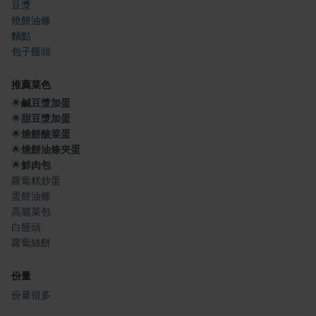
豆漿
燒餅油條
麵點
包子饅頭
推薦菜色
🌟
鹹豆漿加蛋
🌟
甜豆漿加蛋
🌟
燒餅酸菜蛋
🌟
燒餅油條夾蛋
🌟
鮮肉包
蘿蔔糕炒蛋
蛋餅油條
高麗菜包
白饅頭
蘿蔔絲餅
份量
份量很多