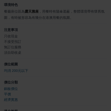
環境特色
餐廳座位區為
露天雅座
，用餐時有陽傘遮蔽，整體環境帶有懷舊氛
圍，有時被形容為有幾分在港澳用餐的氛圍。
注意事項
只收現金
不接受預訂
無訂位服務
須自助收桌
價位範圍
均消 200元以下
價位分類
銅板價位
平價
經濟實惠