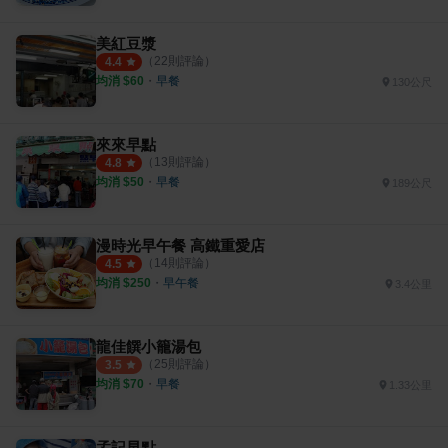
美紅豆漿
（
22
則評論）
4.4
均消 $
60
・
早餐
130公尺
來來早點
（
13
則評論）
4.8
均消 $
50
・
早餐
189公尺
漫時光早午餐 高鐵重愛店
（
14
則評論）
4.5
均消 $
250
・
早午餐
3.4公里
龍佳饌小籠湯包
（
25
則評論）
3.5
均消 $
70
・
早餐
1.33公里
孟記早點