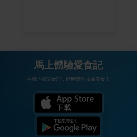
馬上體驗愛食記
手機下載愛食記，隨時隨地收藏美食！