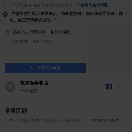
以下資訊由 AI 從部落客食記彙整整理
·
了解我們如何精選
“
左營果貿社區人氣早餐店，傳統眷村味，銅板價享受美味，肉
包、鹹豆漿等經典必吃。
”
高雄市左營區中華一路5之14號
今日營業: 04:30-12:30
075830408
寬來順早餐店
寬
2667
個讚
常見問題
ⓘ
本問答由 AI 整理自真實食記（附資料來源）
·
了解我們如何精選