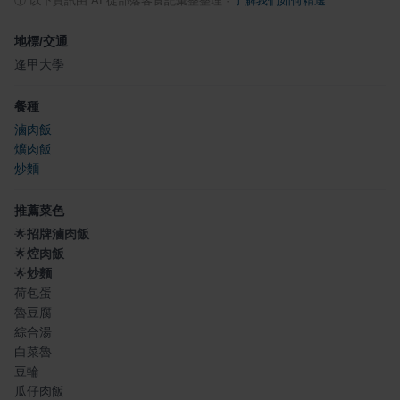
ⓘ
以下資訊由 AI 從部落客食記彙整整理
·
了解我們如何精選
地標/交通
逢甲大學
餐種
滷肉飯
爌肉飯
炒麵
推薦菜色
🌟
招牌滷肉飯
🌟
焢肉飯
🌟
炒麵
荷包蛋
魯豆腐
綜合湯
白菜魯
豆輪
瓜仔肉飯