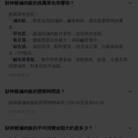
財神爺滷肉飯的推薦菜色有哪些？
『
滷肉飯
』
: 肥美油亮的滷肉，鹹香夠味，適合喜愛肥肉的饕
『
荷包蛋
』
『
魯豆腐
』
『
綜合湯
』
: 湯頭清淡，配料豐富，包含油豆腐、白蘿蔔和貢
『
鹹魚番薯飯
』
: 飯中拌有番薯絲，搭配鯖魚、炒蛋、小黃瓜和
招牌滷肉，料多且較不油膩。
資料來源
財神爺滷肉飯的營業時間是？
財神爺滷肉飯的營業時間為早上09:00至凌晨02:30。
資料來源
財神爺滷肉飯的平均消費金額大約是多少？