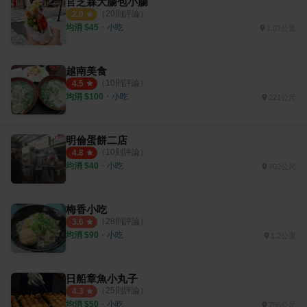
官芝霖大腸包小腸
（
20
則評論）
2.0
均消 $
45
・
小吃
1.07公里
越南美食
（
10
則評論）
4.5
均消 $
100
・
小吃
221公尺
明倫蛋餅二店
（
10
則評論）
4.8
均消 $
40
・
小吃
702公尺
梅香小吃
（
28
則評論）
3.6
均消 $
90
・
小吃
1.2公里
日船章魚小丸子
（
25
則評論）
4.3
均消 $
50
・
小吃
755公尺