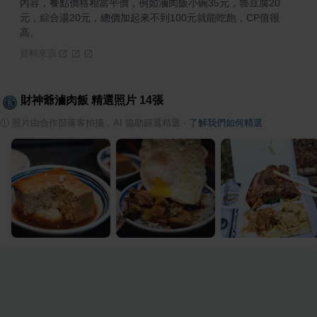
內容，餐點價格相當平價，例如滷肉飯小碗35元，魯豆腐20
元，綜合湯20元，總價加起來不到100元就能吃飽，CP值很
高。
資料來源
財神爺滷肉飯
精選照片
14
張
ⓘ
照片由合作部落客拍攝，AI 協助篩選精選
·
了解我們如何精選