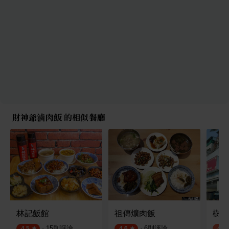
財神爺滷肉飯 的相似餐廳
林記飯館
祖傳爌肉飯
樹丼
·
15
則評論
·
6
則評論
4.5
4.6
4.1