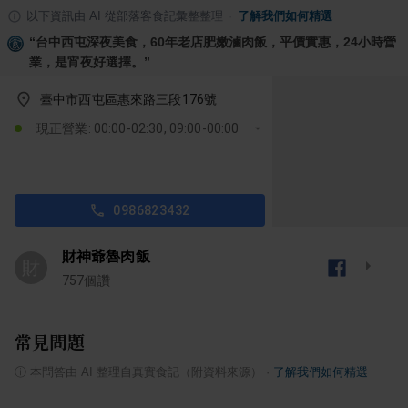
以下資訊由 AI 從部落客食記彙整整理
·
了解我們如何精選
“
台中西屯深夜美食，60年老店肥嫩滷肉飯，平價實惠，24小時營
業，是宵夜好選擇。
”
臺中市西屯區惠來路三段176號
現正營業: 00:00-02:30, 09:00-00:00
0986823432
財神爺魯肉飯
財
757
個讚
常見問題
ⓘ
本問答由 AI 整理自真實食記（附資料來源）
·
了解我們如何精選