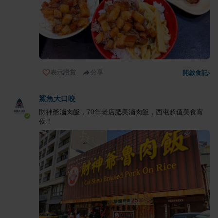
表示讚賞
分享
開啟食記
›
鯊魚大口咬
財神爺滷肉飯，70年老店肥美滷肉飯，西屯超值美食宵
夜！