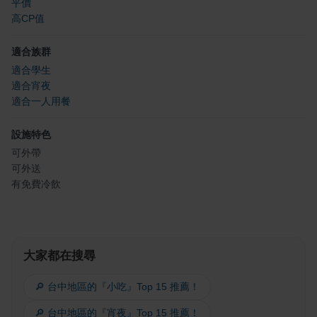
平價
高CP值
適合族群
適合學生
適合宵夜
適合一人用餐
設施特色
可外帶
可外送
有免費冷飲
大家都在搜尋
🔎 台中地區的『小吃』Top 15 推薦！
🔎 台中地區的『宵夜』Top 15 推薦！