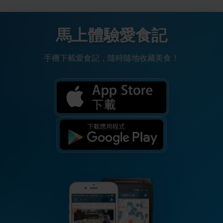
馬上體驗愛食記
手機下載愛食記，隨時隨地收藏美食！