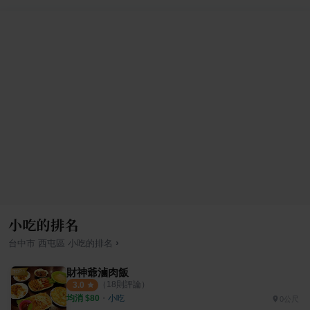
小吃的排名
›
台中市
西屯區
小吃
的排名
財神爺滷肉飯
（
18
則評論）
3.0
均消 $
80
・
小吃
0公尺