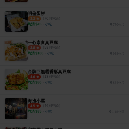
明倫蛋餅
（
70
則評論）
3.3
均消 $
45
・
小吃
770公尺
一心素食臭豆腐
（
58
則評論）
3.8
均消 $
100
・
小吃
958公尺
金牌巨無霸香酥臭豆腐
（
13
則評論）
4.6
均消 $
80
・
小吃
874公尺
海邊小屋
（
46
則評論）
4.5
均消 $
85
・
小吃
1.15公里