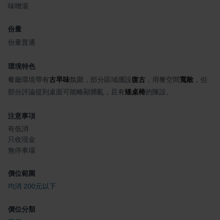
味噌湯
份量
份量普通
環境特色
餐廳環境帶有
古早味
氛圍，部分區域擺設
復古
，用餐空間
寬敞
，但
部分評論提到桌面可能略顯髒亂，且有
矮桌椅
的陳設。
注意事項
有低消
只收現金
無停車場
價位範圍
均消 200元以下
價位分類