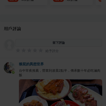
用戶評論
留下評論
給予評分
猴屁的異想世界
台中宵夜推薦，營業到凌晨2點半，傳承數十年必吃滷肉
飯