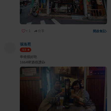
+
1
分享
開啟食記
›
張洛焄
4.5
串燒很好吃
1664啤酒很讚👍