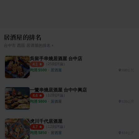
居酒屋的排名
›
台中市
西區
居酒屋
的排名
吳留手串燒居酒屋 台中店
（
25
則評論）
4.1
均消 $
500
・
居酒屋
598公尺
一鷺串燒居酒屋 台中中興店
（
12
則評論）
4.6
均消 $
800
・
居酒屋
638公尺
虎川千代居酒屋
（
12
則評論）
4.7
均消 $
850
・
居酒屋
614公尺