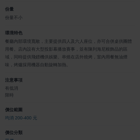
份量
份量不小
環境特色
餐廳內部環境寬敞，主要提供四人及六人座位，亦可合併桌供團體
用餐。店內設有大型投影幕播放賽事，並有陳列海尼根飾品的區
域，同時提供飛鏢機供娛樂。串燒在店外燒烤，室內用餐無油煙
味，烤爐採用機器自動旋轉加熱。
注意事項
有低消
限時
價位範圍
均消 200-400 元
價位分類