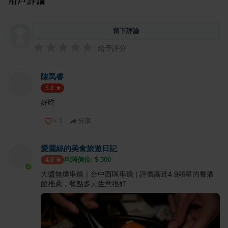
用戶評論
留下評論
給予評分
陳禹睿
5.0
好吃
+
1
分享
愛麗絲的美食旅遊日記
均消價位: $
300
4.0
大醬無煙串燒｜台中西區串燒 | 評價高達4.9顆星的餐酒
館推薦，餐點多元生意很好