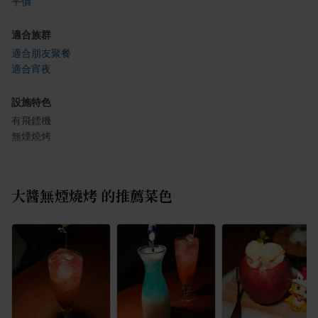
平價
適合族群
適合朋友聚餐
適合宵夜
設施特色
有飛鏢機
無煙燒烤
大醬無煙燒烤
的推薦菜色