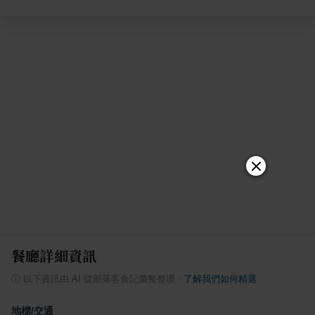
餐廳詳細資訊
ⓘ
以下資訊由 AI 從部落客食記彙整整理
·
了解我們如何精選
地標/交通