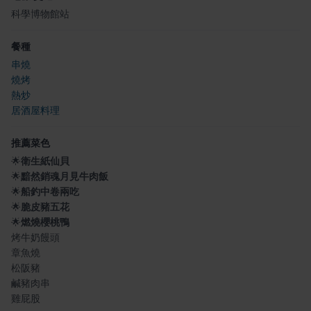
科學博物館站
餐種
串燒
燒烤
熱炒
居酒屋料理
推薦菜色
🌟
衛生紙仙貝
🌟
黯然銷魂月見牛肉飯
🌟
船釣中卷兩吃
🌟
脆皮豬五花
🌟
燃燒櫻桃鴨
烤牛奶饅頭
章魚燒
松阪豬
鹹豬肉串
雞屁股