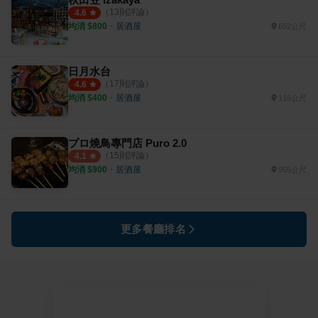
（
13
則評論）
4.6
均消 $
800
・
居酒屋
652公尺
日月水台
（
17
則評論）
4.6
均消 $
400
・
居酒屋
116公尺
プロ燒鳥專門店 Puro 2.0
（
15
則評論）
4.1
均消 $
900
・
居酒屋
955公尺
更多餐廳排名