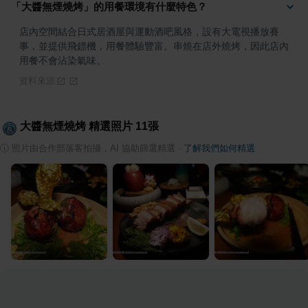
「大醬無煙燒烤」的用餐環境有什麼特色？
店內空間結合日式居酒屋與運動酒吧風格，設有大電視播放賽
事，並提供飛鏢機，用餐體驗豐富。串燒在店外燒烤，因此店內
用餐不會沾染氣味。
資料來源
大醬無煙燒烤
精選照片
11
張
ⓘ
照片由合作部落客拍攝，AI 協助篩選精選
·
了解我們如何精選