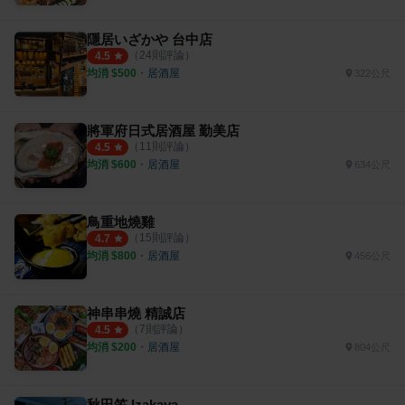
隱居いざかや 台中店
（
24
則評論）
4.5
均消 $
500
・
居酒屋
322公尺
將軍府日式居酒屋 勤美店
（
11
則評論）
4.5
均消 $
600
・
居酒屋
634公尺
鳥重地燒雞
（
15
則評論）
4.7
均消 $
800
・
居酒屋
456公尺
神串串燒 精誠店
（
7
則評論）
4.5
均消 $
200
・
居酒屋
804公尺
秋田笠 Izakaya