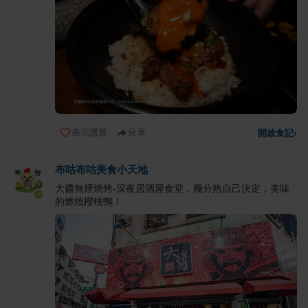
表示讚賞
分享
開啟食記
›
布咕布咕美食小天地
大醬無煙燒烤-深夜居酒屋食堂，幾分熟自己決定，美味
的燃燒櫻桃鴨！