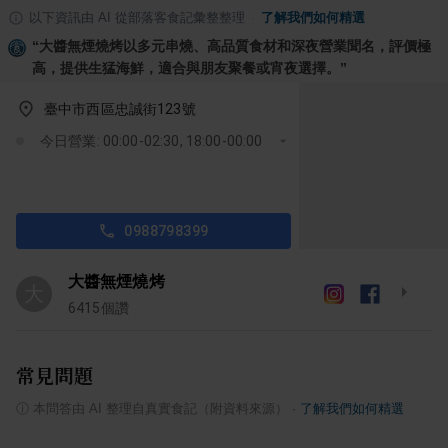
以下資訊由 AI 從部落客食記彙整整理
·
了解我們如何精選
“
大醬無煙燒烤以多元串燒、高品質食材和深夜營業聞名，評價極
高，提供生猛海鮮，適合與朋友聚餐或宵夜選擇。
”
臺中市西區忠誠街123號
今日營業: 00:00-02:30, 18:00-00:00
0988798399
大醬無煙燒烤
大
6415
個讚
常見問題
ⓘ
本問答由 AI 整理自真實食記（附資料來源）
·
了解我們如何精選