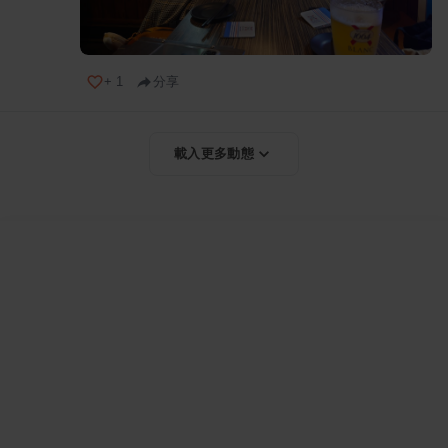
+
1
分享
載入更多動態