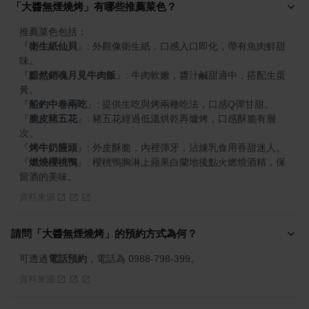
「大醬無煙燒烤」有哪些推薦菜色？
『
衛生紙仙貝
』
: 外觀像衛生紙，口感入口即化，帶有魚肉鮮甜
『
黯然銷魂月見牛肉飯
』
: 牛肉軟嫩，醬汁鹹甜適中，搭配生蛋
『
船釣中卷兩吃
』
『
脆皮豬五花
』
: 豬五花經過低溫烘乾再爐烤，口感酥脆有層
『
烤牛奶饅頭
』
『
燃燒櫻桃鴨
』
: 櫻桃鴨胸淋上蘋果白蘭地後點火燃燒酒精，保
留酒的美味。
資料來源
請問「大醬無煙燒烤」的預約方式為何？
可透過
電話預約
，電話為 0988-798-399。
資料來源