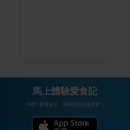
馬上體驗愛食記
手機下載愛食記，隨時隨地收藏美食！