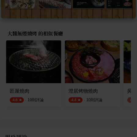
大醬無煙燒烤 的相似餐廳
匠屋燒肉
澄居烤物燒肉
吳留
·
19
則評論
·
10
則評論
4.6
4.4
4.1