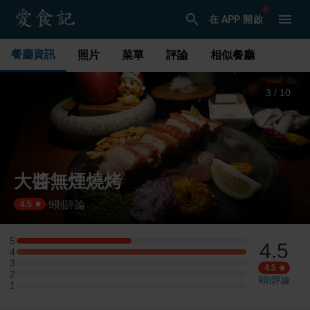
在 APP 開啟
餐廳資訊
照片
菜單
評論
相似餐廳
3
/
10
大醬無煙燒烤
9
則評論
·
4.5
5
4.5
5 星：1 則評論
4
4 星：2 則評論
3
3 星：0 則評論
4.5
2
2 星：0 則評論
9
則評論
1
1 星：0 則評論