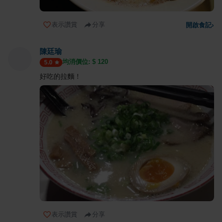
表示讚賞
分享
開啟食記
›
陳廷瑜
均消價位: $
120
5.0
好吃的拉麵！
表示讚賞
分享