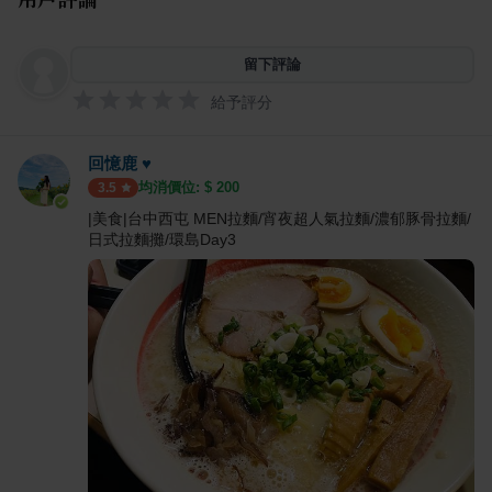
留下評論
給予評分
回憶鹿 ♥
均消價位: $
200
3.5
|美食|台中西屯 MEN拉麵/宵夜超人氣拉麵/濃郁豚骨拉麵/
日式拉麵攤/環島Day3