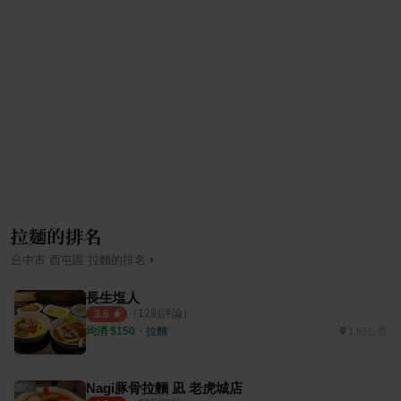
拉麵的排名
›
台中市
西屯區
拉麵
的排名
長生塩人
（
12
則評論）
3.6
均消 $
150
・
拉麵
1.57公里
Nagi豚骨拉麵 凪 老虎城店