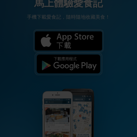
馬上體驗愛食記
手機下載愛食記，隨時隨地收藏美食！