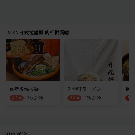
MEN日式拉麵攤 的相似餐廳
頑者炙燒拉麵
升龍軒ラーメン
橫浜
·
15
則評論
·
12
則評論
4.3
3.9
5.0
用戶評論