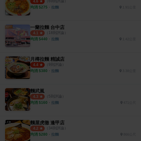
（
69
則評論）
4.6
均消 $
275
・
拉麵
1.91公里
一蘭拉麵 台中店
（
18
則評論）
4.1
均消 $
440
・
拉麵
1.42公里
月樽拉麵 精誠店
（
9
則評論）
4.4
均消 $
380
・
拉麵
3.38公里
麵武嵐
（
5
則評論）
4.3
均消 $
160
・
拉麵
471公尺
麵屋虎徹 逢甲店
（
34
則評論）
4.2
均消 $
280
・
拉麵
866公尺