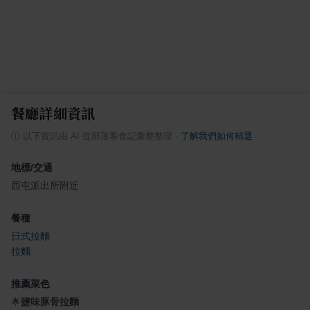
餐廳詳細資訊
ⓘ
以下資訊由 AI 從部落客食記彙整整理
·
了解我們如何精選
地標/交通
西屯派出所附近
餐種
日式拉麵
拉麵
推薦菜色
🌟
鹽味豚骨拉麵