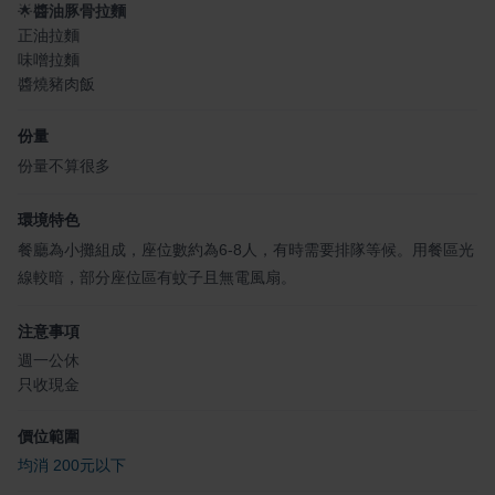
🌟
醬油豚骨拉麵
正油拉麵
味噌拉麵
醬燒豬肉飯
份量
份量不算很多
環境特色
餐廳為小攤組成，座位數約為6-8人，有時需要排隊等候。用餐區光
線較暗，部分座位區有蚊子且無電風扇。
注意事項
週一公休
只收現金
價位範圍
均消 200元以下