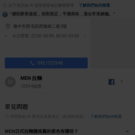
以下資訊由 AI 從部落客食記彙整整理
·
了解我們如何精選
“
濃郁豚骨湯底，深夜限定，平價美味，適合宵夜解饞。
”
臺中市西屯區西墩南二巷3號
今日營業: 22:00-00:00, 00:00-03:00
0921722948
MEN 拉麵
M
10594
個讚
常見問題
ⓘ
本問答由 AI 整理自真實食記（附資料來源）
·
了解我們如何精選
MEN日式拉麵攤推薦的菜色有哪些？