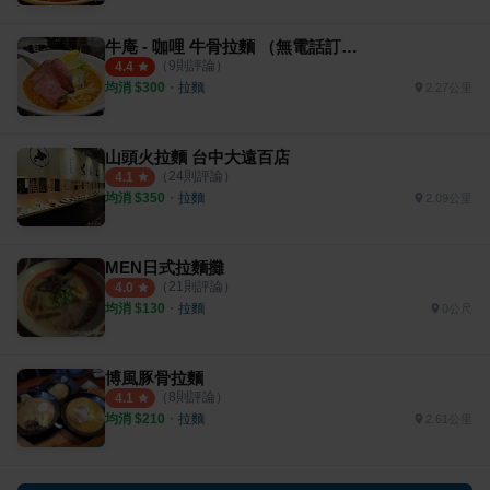
牛庵 - 咖哩 牛骨拉麵 （無電話訂位）
（
9
則評論）
4.4
均消 $
300
・
拉麵
2.27公里
山頭火拉麵 台中大遠百店
（
24
則評論）
4.1
均消 $
350
・
拉麵
2.09公里
MEN日式拉麵攤
（
21
則評論）
4.0
均消 $
130
・
拉麵
0公尺
博風豚骨拉麵
（
8
則評論）
4.1
均消 $
210
・
拉麵
2.61公里