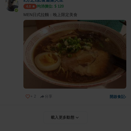
均消價位: $
120
4.0
MEN日式拉麵：晚上限定美食
+
2
分享
開啟食記
›
載入更多動態