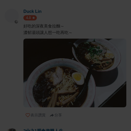
Duck Lin
4.0
好吃的深夜美食拉麵～
濃郁湯頭讓人想一吃再吃～
表示讚賞
分享
2分之1肥食遊樂人生