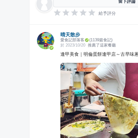
留下評論
給予評分
晴天散步
愛食記部落客
(
1139
篇食記)
於
2023/10/20
推薦了這家餐廳
逢甲美食｜明倫蛋餅逢甲店～古早味