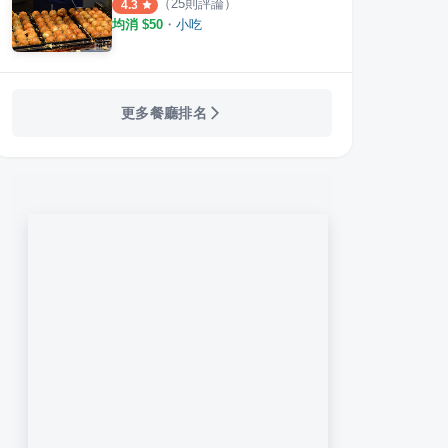
（
25
則評論）
4.3
均消 $
50
・
小吃
更多餐廳排名