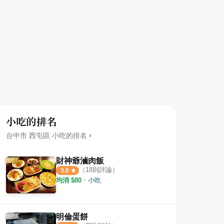
小吃的排名
台中市
西屯區
小吃
的排名
›
財神爺滷肉飯
（
18
則評論）
3.0
均消 $
80
・
小吃
明倫蛋餅