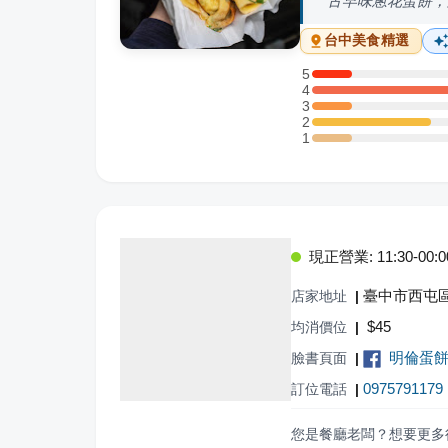
古早味蔥花蛋餅，
台中
美食精選
5
5 星：1 則評論
4
4 星：8 則評論
3
3 星：1 則評論
2
2 星：3 則評論
1
1 星：1 則評論
現正營業: 11:30-00:0
臺中市西屯區
店家地址
|
$
45
均消價位
|
明倫蛋
臉書頁面
|
0975791179
訂位電話
|
您是餐廳老闆？想要更多