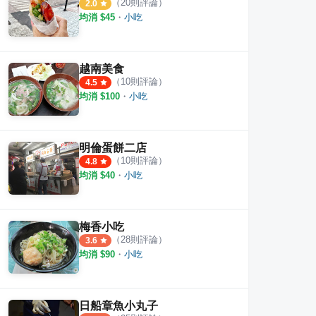
（
20
則評論）
2.0
均消 $
45
・
小吃
越南美食
（
10
則評論）
4.5
均消 $
100
・
小吃
明倫蛋餅二店
（
10
則評論）
4.8
均消 $
40
・
小吃
梅香小吃
（
28
則評論）
3.6
均消 $
90
・
小吃
日船章魚小丸子