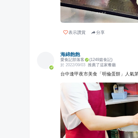
表示讚賞
分享
海綿飽飽
愛食記部落客
(
1249
篇食記)
於
2022/09/03
推薦了這家餐廳
台中逢甲夜市美食「明倫蛋餅」人氣第