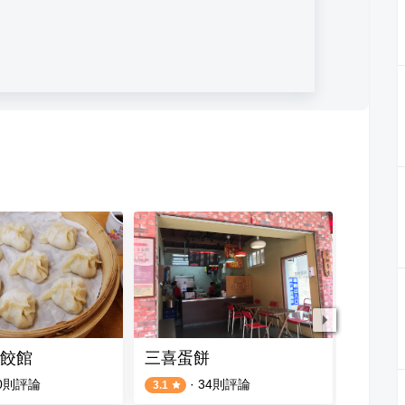
餃館
三喜蛋餅
一心素
0
則評論
·
34
則評論
3.1
3.8