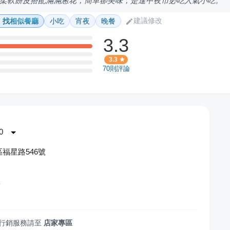
柔軟餅皮搭配滿滿蔥花，簡單卻美味，是逢甲夜市必吃人氣小吃。
建議修改
找相似餐廳
小吃
宵夜
晚餐
3.3
3.3
70
則評論
0
福星路546號
餅
行銷服務請至
店家專區