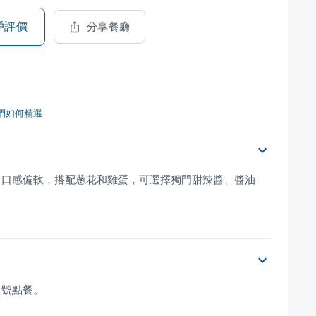
戶評價
分享餐廳
們如何精選
，口感偏軟，搭配蔥花和雞蛋，可選擇獨門甜辣醬、醬油
叫號點餐。