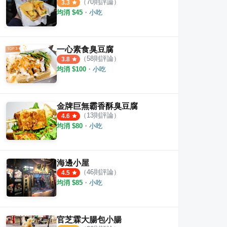
（
70
則評論）
3.3
均消 $
45
・
小吃
一心素食臭豆腐
（
58
則評論）
3.8
均消 $
100
・
小吃
金牌巨無霸香酥臭豆腐
（
13
則評論）
4.6
均消 $
80
・
小吃
海邊小屋
（
46
則評論）
4.5
均消 $
85
・
小吃
食臭豆腐
逢甲炒餅條
旱溪
·
58
則評論
·
23
則評論
4.2
4.3
官芝霖大腸包小腸