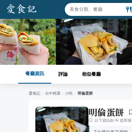
餐廳資訊
評論
相似餐廳
愛食記
›
台中
精選
›
小吃
›
明倫蛋餅
明倫蛋餅
以下資訊由 AI 從部