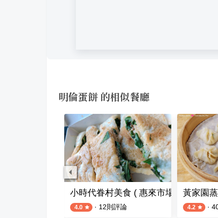
明倫蛋餅 的相似餐廳
蛋餅
小時代眷村美食 ( 惠來市場 )
黃家園蒸
則評論
·
12
則評論
·
4
4.0
4.2