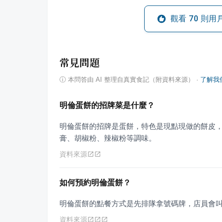
觀看
70
則用
常見問題
ⓘ
本問答由 AI 整理自真實食記（附資料來源）
·
了解我
明倫蛋餅的招牌菜是什麼？
明倫蛋餅的招牌是蛋餅，特色是現點現做的餅皮
膏、胡椒粉、辣椒粉等調味。
資料來源
如何預約明倫蛋餅？
明倫蛋餅的點餐方式是先排隊拿號碼牌，店員會
資料來源