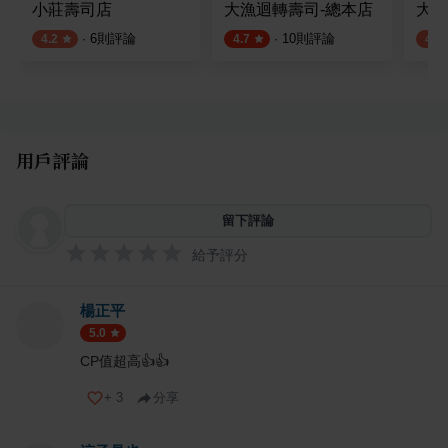
小莊壽司店
大漁迴轉壽司-總本店
大隆
·
6
則評論
·
10
則評論
4.2
4.7
4.0
用戶評論
留下評論
給予評分
楊正平
5.0
CP值超高👍👍
+
3
分享