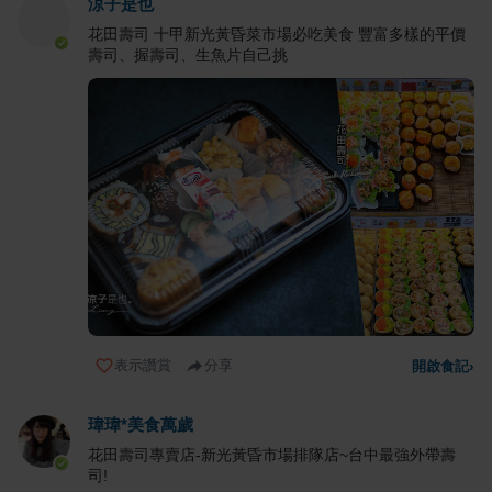
涼子是也
花田壽司 十甲新光黃昏菜市場必吃美食 豐富多樣的平價
壽司、握壽司、生魚片自己挑
表示讚賞
分享
開啟食記
›
瑋瑋*美食萬歲
花田壽司專賣店-新光黃昏市場排隊店~台中最強外帶壽
司!