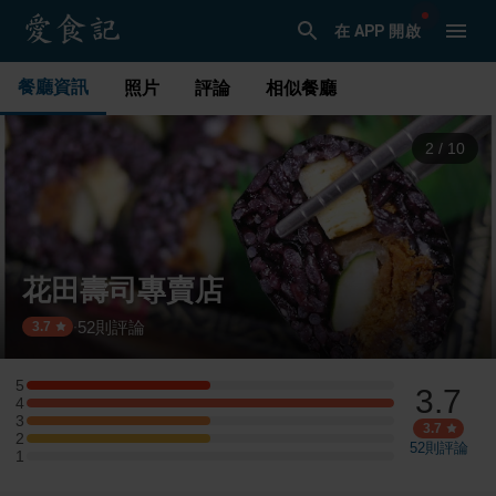
在 APP 開啟
餐廳資訊
照片
評論
相似餐廳
3
/
10
花田壽司專賣店
52
則評論
·
3.7
5
3.7
5 星：1 則評論
4
4 星：2 則評論
3
3 星：1 則評論
3.7
2
2 星：1 則評論
52
則評論
1
1 星：0 則評論