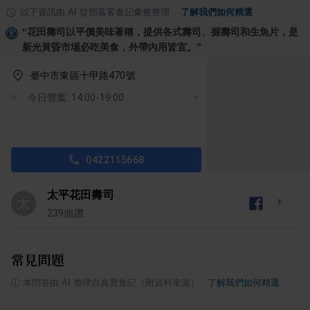
以下資訊由 AI 從部落客食記彙整整理
·
了解我們如何精選
“
花田壽司以平價美味著稱，提供各式壽司、握壽司和生魚片，是
新光黃昏市場必吃美食，外帶內用皆宜。
”
臺中市東區十甲路470號
今日營業: 14:00-19:00
0422115668
太平花田壽司
太
239
個讚
常見問題
ⓘ
本問答由 AI 整理自真實食記（附資料來源）
·
了解我們如何精選