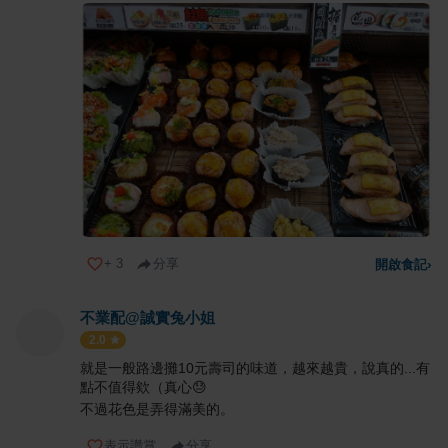
+
3
分享
開啟食記
›
不業配@誠實兔小姐
2.0
就是一般路邊攤10元壽司的味道，越來越貴，說真的...有
點不值得欸（真心😓
不過花色是弄得滿美的。
表示讚賞
分享