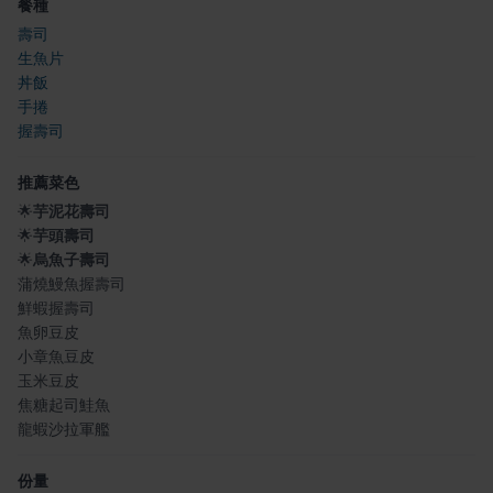
餐種
壽司
生魚片
丼飯
手捲
握壽司
推薦菜色
🌟
芋泥花壽司
🌟
芋頭壽司
🌟
烏魚子壽司
蒲燒鰻魚握壽司
鮮蝦握壽司
魚卵豆皮
小章魚豆皮
玉米豆皮
焦糖起司鮭魚
龍蝦沙拉軍艦
份量