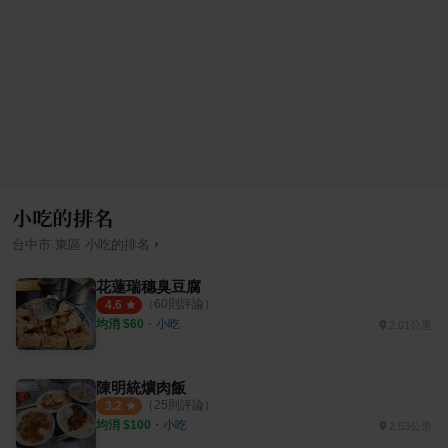
小吃的排名
›
台中市
東區
小吃
的排名
花蓮瑞穗臭豆腐
（
60
則評論）
4.6
均消 $
60
・
小吃
2.01公里
陳明統爌肉飯
（
25
則評論）
3.2
均消 $
100
・
小吃
2.63公里