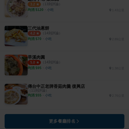
（
13
則評論）
3.2
均消 $
120
・
小吃
1.43公里
三代油蔥餅
（
14
則評論）
4.2
均消 $
70
・
小吃
2.89公里
旱溪肉圓
（
14
則評論）
5.0
均消 $
95
・
小吃
1.38公里
傳台中正老牌香菇肉羹 復興店
（
11
則評論）
均消 $
55
・
小吃
2.76公里
更多餐廳排名