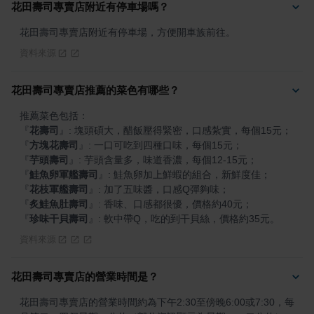
花田壽司專賣店附近有停車場嗎？
花田壽司專賣店附近有停車場，方便開車族前往。
資料來源
花田壽司專賣店推薦的菜色有哪些？
『
花壽司
』
『
方塊花壽司
』
『
芋頭壽司
』
『
鮭魚卵軍艦壽司
』
『
花枝軍艦壽司
』
『
炙鮭魚肚壽司
』
『
珍味干貝壽司
』
: 軟中帶Q，吃的到干貝絲，價格約35元。
資料來源
花田壽司專賣店的營業時間是？
花田壽司專賣店的營業時間約為下午2:30至傍晚6:00或7:30，每