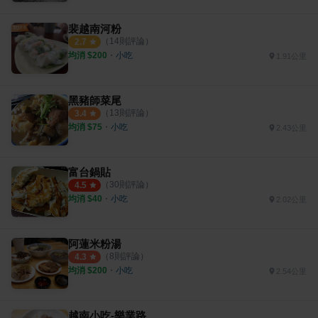
裴越南河粉
（
14
則評論）
2.7
均消 $
200
・
小吃
1.91公里
黑豬師菜尾
（
13
則評論）
3.4
均消 $
75
・
小吃
2.43公里
富台鍋貼
（
30
則評論）
4.5
均消 $
40
・
小吃
2.02公里
阿蓮米粉湯
（
8
則評論）
4.3
均消 $
200
・
小吃
2.54公里
越南小吃-樂業路