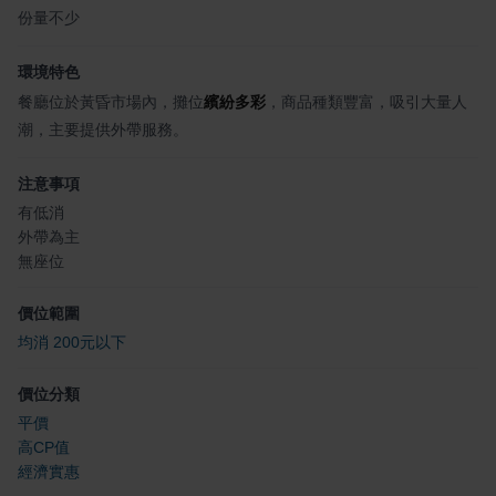
份量不少
環境特色
餐廳位於黃昏市場內，攤位
繽紛多彩
，商品種類豐富，吸引大量人
潮，主要提供外帶服務。
注意事項
有低消
外帶為主
無座位
價位範圍
均消 200元以下
價位分類
平價
高CP值
經濟實惠