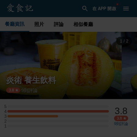
在 APP 開啟
餐廳資訊
照片
評論
相似餐廳
1
/
2
炎術 養生飲料
9
則評論
·
3.8
5
3.8
5 星：0 則評論
4
4 星：2 則評論
3
3 星：1 則評論
3.8
2
2 星：0 則評論
9
則評論
1
1 星：0 則評論