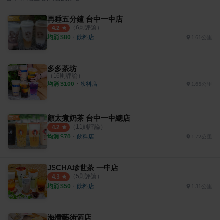
再睡五分鐘 台中一中店
（
6
則評論）
4.2
均消 $
80
・
飲料店
1.61公里
多多茶坊
（
16
則評論）
均消 $
100
・
飲料店
1.63公里
顏太煮奶茶 台中一中總店
（
11
則評論）
4.2
均消 $
70
・
飲料店
1.72公里
JSCHA珍世茶 一中店
（
5
則評論）
4.3
均消 $
50
・
飲料店
1.31公里
海灣藝術酒店