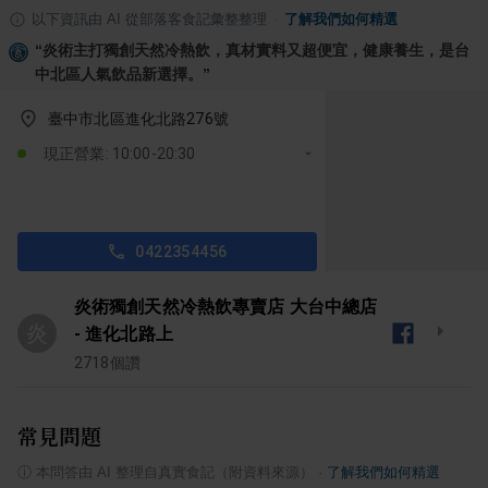
以下資訊由 AI 從部落客食記彙整整理
·
了解我們如何精選
“
炎術主打獨創天然冷熱飲，真材實料又超便宜，健康養生，是台
中北區人氣飲品新選擇。
”
臺中市北區進化北路276號
現正營業: 10:00-20:30
0422354456
炎術獨創天然冷熱飲專賣店 大台中總店
炎
- 進化北路上
2718
個讚
常見問題
ⓘ
本問答由 AI 整理自真實食記（附資料來源）
·
了解我們如何精選