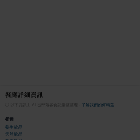
餐廳詳細資訊
ⓘ
以下資訊由 AI 從部落客食記彙整整理
·
了解我們如何精選
餐種
養生飲品
天然飲品