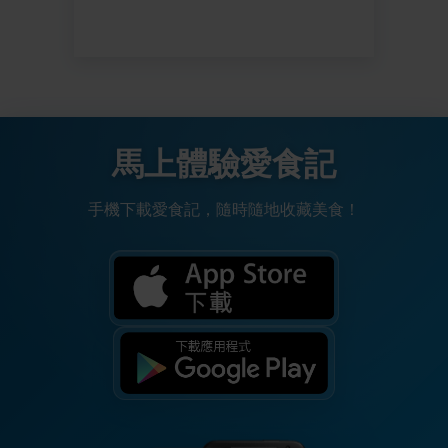
馬上體驗愛食記
手機下載愛食記，隨時隨地收藏美食！