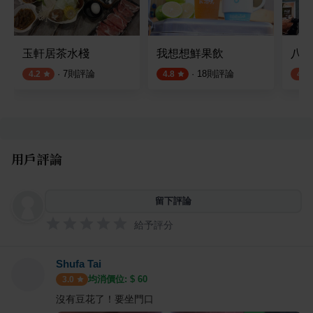
玉軒居茶水棧
我想想鮮果飲
八玖
·
7
則評論
·
18
則評論
4.2
4.8
4.2
用戶評論
留下評論
給予評分
Shufa Tai
均消價位: $
60
3.0
沒有豆花了！要坐門口