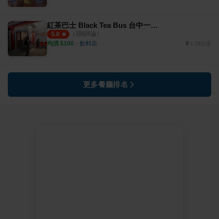
紅茶巴士 Black Tea Bus 台中一中街站
（
3
則評論）
5.0
均消 $
100
・
飲料店
1.78公里
更多餐廳排名