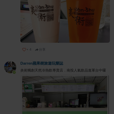
+
4
分享
Darren蘋果樹旅遊玩樂誌
炎術獨創天然冷熱飲專賣店．南投人氣飲品進軍台中囉