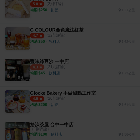
（
2
則評論）
5.0
均消 $
250
・
甜點
1.21公里
G COLOUR金色魔法紅茶
（
22
則評論）
4.7
均消 $
50
・
飲料店
1.62公里
豐味綠豆沙 一中店
（
21
則評論）
4.3
均消 $
45
・
飲料店
1.73公里
Glocke Bakery 手做甜點工作室
（
20
則評論）
4.9
均消 $
200
・
甜點
1.61公里
拾汣茶屋 台中一中店
（
1
則評論）
均消 $
100
・
飲料店
1.56公里