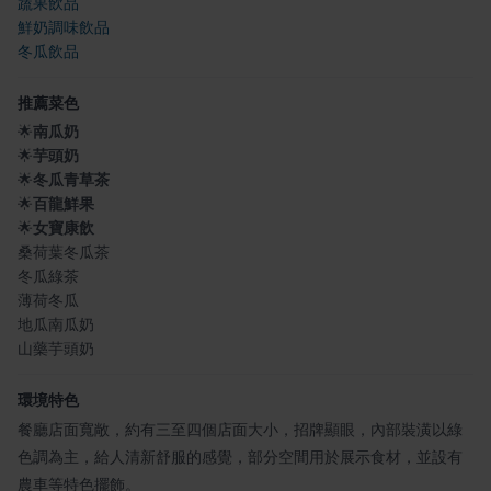
蔬果飲品
鮮奶調味飲品
冬瓜飲品
推薦菜色
🌟
南瓜奶
🌟
芋頭奶
🌟
冬瓜青草茶
🌟
百龍鮮果
🌟
女寶康飲
桑荷葉冬瓜茶
冬瓜綠茶
薄荷冬瓜
地瓜南瓜奶
山藥芋頭奶
環境特色
餐廳店面寬敞，約有三至四個店面大小，招牌顯眼，內部裝潢以綠
色調為主，給人清新舒服的感覺，部分空間用於展示食材，並設有
農車等特色擺飾。