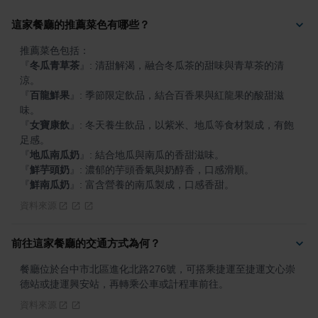
這家餐廳的推薦菜色有哪些？
『
冬瓜青草茶
』
: 清甜解渴，融合冬瓜茶的甜味與青草茶的清
『
百龍鮮果
』
: 季節限定飲品，結合百香果與紅龍果的酸甜滋
『
女寶康飲
』
: 冬天養生飲品，以紫米、地瓜等食材製成，有飽
『
地瓜南瓜奶
』
『
鮮芋頭奶
』
『
鮮南瓜奶
』
: 富含營養的南瓜製成，口感香甜。
資料來源
前往這家餐廳的交通方式為何？
餐廳位於台中市北區進化北路276號，可搭乘捷運至捷運文心崇
德站或捷運興安站，再轉乘公車或計程車前往。
資料來源