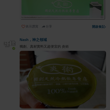
表示讚賞
分享
開啟食記
›
Nash，神之領域
獨創、真材實料又超便宜的 炎術