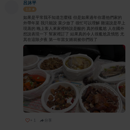
呂沐平
1.0
如果是平常我不知道怎麼樣 但是如果過年你選他們家的
外帶年菜 我只能說 菜少放了 很忙可以理解 雞湯說是早上
現蒸的 晚上客人來家裡時說是酸的 真的很尷尬 人在國外
想說表現一下 幫家裡訂了 結果真的令人很尷尬及憤怒 尤
其在這除夕夜 第一年當女婿就被你們毀了
+
1
分享