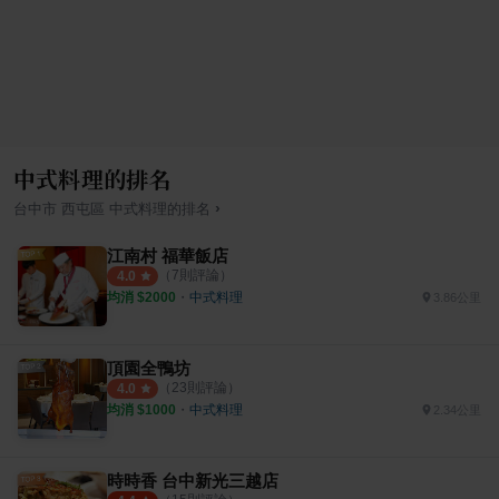
中式料理的排名
›
台中市
西屯區
中式料理
的排名
江南村 福華飯店
（
7
則評論）
4.0
均消 $
2000
・
中式料理
3.86公里
頂園全鴨坊
（
23
則評論）
4.0
均消 $
1000
・
中式料理
2.34公里
時時香 台中新光三越店