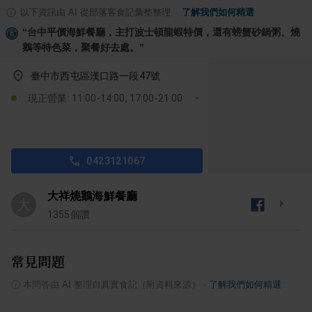
以下資訊由 AI 從部落客食記彙整整理
·
了解我們如何精選
“
台中平價海鮮餐廳，主打波士頓龍蝦特價，還有螃蟹砂鍋粥、燒
鵝等特色菜，聚餐好去處。
”
臺中市西屯區漢口路一段47號
現正營業: 11:00-14:00, 17:00-21:00
0423121067
大祥燒鵝海鮮餐廳
大
1355
個讚
常見問題
ⓘ
本問答由 AI 整理自真實食記（附資料來源）
·
了解我們如何精選