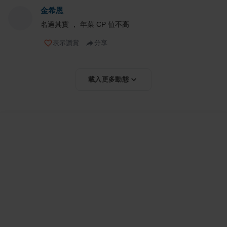
金希恩
名過其實 ， 年菜 CP 值不高
表示讚賞
分享
載入更多動態