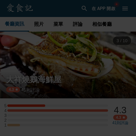
在 APP 開啟
餐廳資訊
照片
菜單
評論
相似餐廳
3
/
10
大祥燒鵝海鮮屋
41
則評論
·
4.3
5
4.3
5 星：3 則評論
4
4 星：8 則評論
3
3 星：0 則評論
4.3
2
2 星：0 則評論
41
則評論
1
1 星：1 則評論