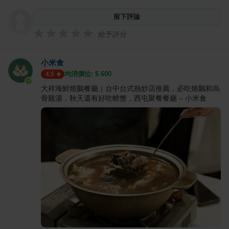
留下評論
給予評分
小米食
均消價位: $
600
4.5
大祥海鮮燒鵝餐廳｜台中台式熱炒店推薦，必吃燒鵝和烏
骨雞湯，秋天還有好吃螃蟹，西屯聚餐餐廳 – 小米食