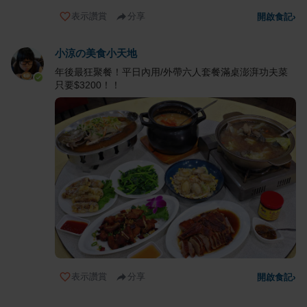
表示讚賞
分享
開啟食記
›
小涼の美食小天地
年後最狂聚餐！平日內用/外帶六人套餐滿桌澎湃功夫菜
只要$3200！！
表示讚賞
分享
開啟食記
›