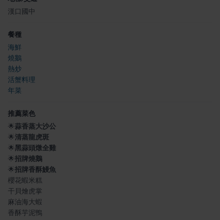
漢口國中
餐種
海鮮
燒鵝
熱炒
活蟹料理
年菜
推薦菜色
🌟
蒜香蒸大沙公
🌟
清蒸龍虎斑
🌟
黑蒜頭燉全雞
🌟
招牌燒鵝
🌟
招牌香酥鰻魚
櫻花蝦米糕
干貝燴虎掌
麻油海大蝦
香酥芋泥鴨