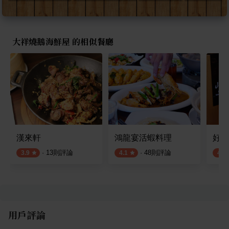
大祥燒鵝海鮮屋 的相似餐廳
漢來軒
鴻龍宴活蝦料理
好菜K
·
13
則評論
·
48
則評論
3.9
4.1
4.0
用戶評論