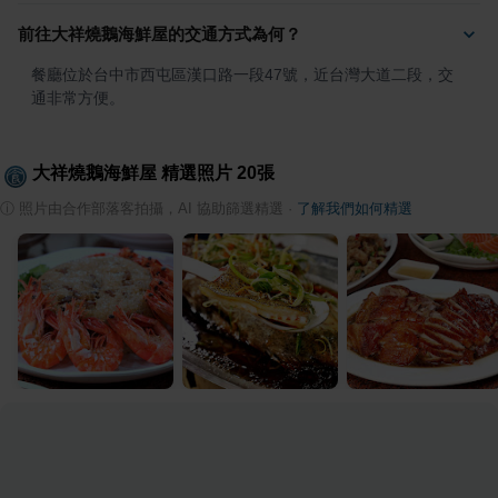
前往大祥燒鵝海鮮屋的交通方式為何？
餐廳位於台中市西屯區漢口路一段47號，近台灣大道二段，交
通非常方便。
大祥燒鵝海鮮屋
精選照片
20
張
ⓘ
照片由合作部落客拍攝，AI 協助篩選精選
·
了解我們如何精選