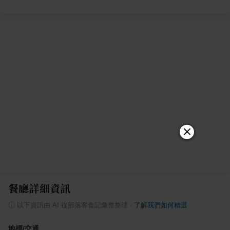
餐廳詳細資訊
ⓘ
以下資訊由 AI 從部落客食記彙整整理
·
了解我們如何精選
地標/交通