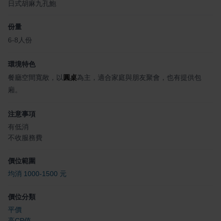
日式胡麻九孔鮑
份量
6-8人份
環境特色
餐廳空間寬敞，以
圓桌
為主，適合家庭與朋友聚會，也有提供包
廂。
注意事項
有低消
不收服務費
價位範圍
均消 1000-1500 元
價位分類
平價
高CP值