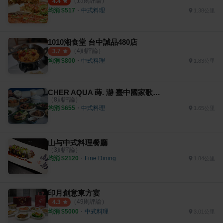
（
15
則評論）
4.4
均消 $
517
・
中式料理
1.38公里
1010湘食堂 台中誠品480店
（
4
則評論）
3.7
均消 $
800
・
中式料理
1.83公里
CHER AQUA 蒔. 瀞 臺中國家歌劇院超美茶食空間
（
8
則評論）
均消 $
655
・
中式料理
1.65公里
山与中式料理餐廳
（
3
則評論）
均消 $
2120
・
Fine Dining
1.84公里
印月創意東方宴
（
49
則評論）
4.3
均消 $
5000
・
中式料理
3.01公里