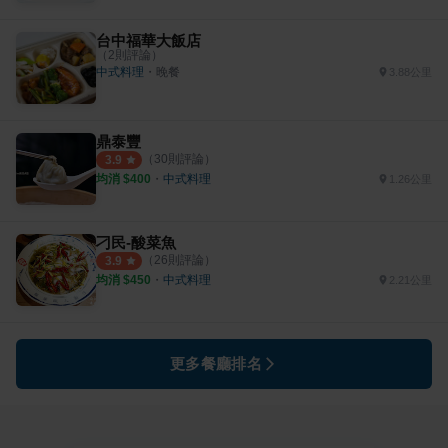
台中福華大飯店
（
2
則評論）
中式料理
・
晚餐
3.88公里
鼎泰豐
（
30
則評論）
3.9
均消 $
400
・
中式料理
1.26公里
刁民-酸菜魚
（
26
則評論）
3.9
均消 $
450
・
中式料理
2.21公里
更多餐廳排名