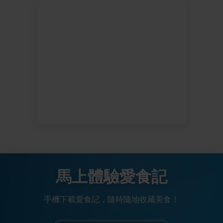
馬上體驗愛食記
手機下載愛食記，隨時隨地收藏美食！