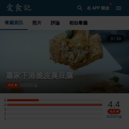
在 APP 開啟
餐廳資訊
照片
評論
相似餐廳
3
/
10
蕭家下港脆皮臭豆腐
42
則評論
·
4.4
5
4.4
5 星：2 則評論
4
4 星：6 則評論
3
3 星：0 則評論
4.4
2
2 星：0 則評論
42
則評論
1
1 星：0 則評論