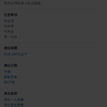
準的台灣街邊小吃店風格。
注意事項
有低消
可外帶
可外送
週一公休
價位範圍
均消 200元以下
價位分類
平價
銅板美食
高CP值
適合族群
適合一人用餐
適合朋友聚餐