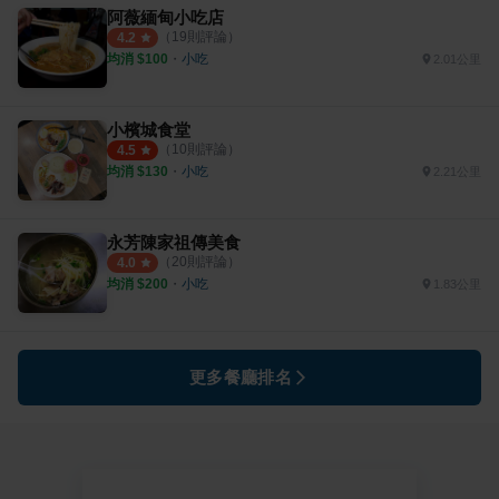
阿薇緬甸小吃店
（
19
則評論）
4.2
均消 $
100
・
小吃
2.01公里
小檳城食堂
（
10
則評論）
4.5
均消 $
130
・
小吃
2.21公里
永芳陳家祖傳美食
（
20
則評論）
4.0
均消 $
200
・
小吃
1.83公里
更多餐廳排名