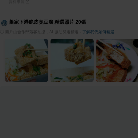
資料來源
蕭家下港脆皮臭豆腐
精選照片
20
張
ⓘ
照片由合作部落客拍攝，AI 協助篩選精選
·
了解我們如何精選