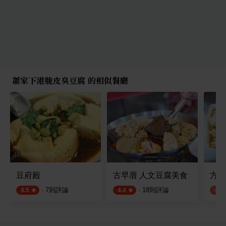
蕭家下港脆皮臭豆腐 的相似餐廳
豆府殿
古早厝 人文豆腐美食
方家
·
7
則評論
·
18
則評論
4.5
4.4
4.2