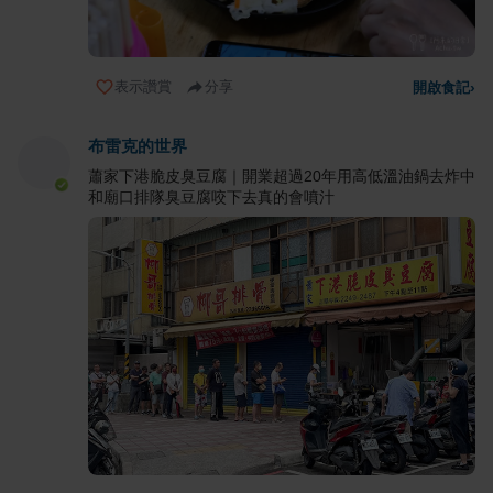
表示讚賞
分享
開啟食記
›
布雷克的世界
蕭家下港脆皮臭豆腐｜開業超過20年用高低溫油鍋去炸中
和廟口排隊臭豆腐咬下去真的會噴汁