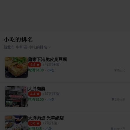
小吃的排名
›
新北市
中和區
小吃
的排名
蕭家下港脆皮臭豆腐
（
42
則評論）
4.4
均消 $
130
・
小吃
0公尺
大胖肉羹
（
37
則評論）
4.4
均消 $
100
・
小吃
2.8公里
大胖肉焿 光華總店
（
7
則評論）
5.0
均消 $
45
・
小吃
499公尺