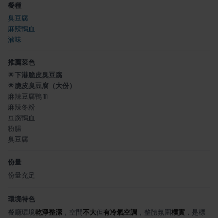
餐種
臭豆腐
麻辣鴨血
滷味
推薦菜色
🌟
下港脆皮臭豆腐
🌟
脆皮臭豆腐（大份）
麻辣豆腐鴨血
麻辣冬粉
豆腐鴨血
粉腸
臭豆腐
份量
份量充足
環境特色
餐廳環境
乾淨整潔
，空間
不大
但
有冷氣空調
，整體氛圍
樸實
，是標