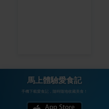
馬上體驗愛食記
手機下載愛食記，隨時隨地收藏美食！