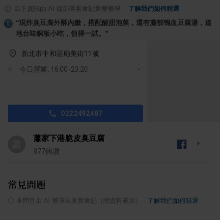
以下資訊由 AI 從部落客食記彙整整理
·
了解我們如何精選
“
現炸臭豆腐外酥內嫩，搭配酸甜泡菜，還有濃郁鴨血豆腐湯，道
地台味銅板小吃，值得一試。
”
新北市中和區廟美街11號
今日營業: 16:00-23:20
0222492487
蕭家下港脆皮臭豆腐
蕭
877
個讚
常見問題
ⓘ
本問答由 AI 整理自真實食記（附資料來源）
·
了解我們如何精選