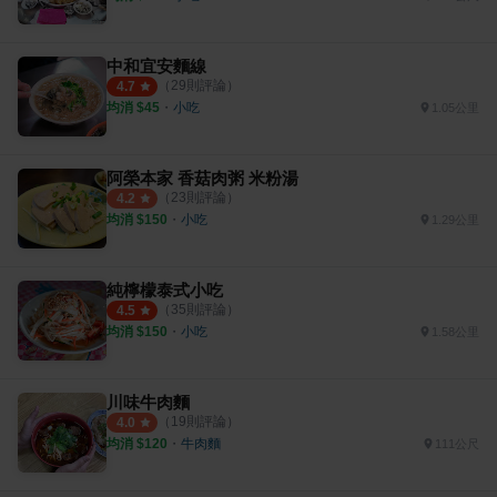
中和宜安麵線
（
29
則評論）
4.7
均消 $
45
・
小吃
1.05公里
阿榮本家 香菇肉粥 米粉湯
（
23
則評論）
4.2
均消 $
150
・
小吃
1.29公里
純檸檬泰式小吃
（
35
則評論）
4.5
均消 $
150
・
小吃
1.58公里
川味牛肉麵
（
19
則評論）
4.0
均消 $
120
・
牛肉麵
111公尺