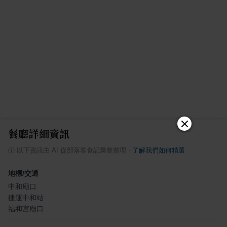
餐廳詳細資訊
ⓘ
以下資訊由 AI 從部落客食記彙整整理
·
了解我們如何精選
地標/交通
中和廟口
捷運中和站
福和宮廟口