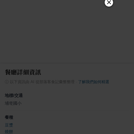
餐廳詳細資訊
ⓘ
以下資訊由 AI 從部落客食記彙整整理
·
了解我們如何精選
地標/交通
埔墘國小
餐種
豆漿
燒餅