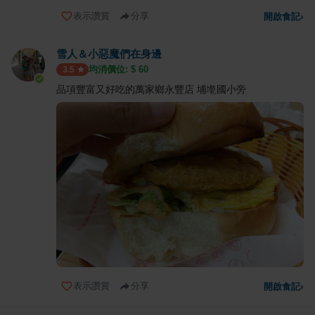
表示讚賞
分享
開啟食記
›
雪人＆小惡魔們在身邊
均消價位: $
60
3.5
品項豐富又好吃的萬家鄉永豐店 埔墘國小旁
表示讚賞
分享
開啟食記
›