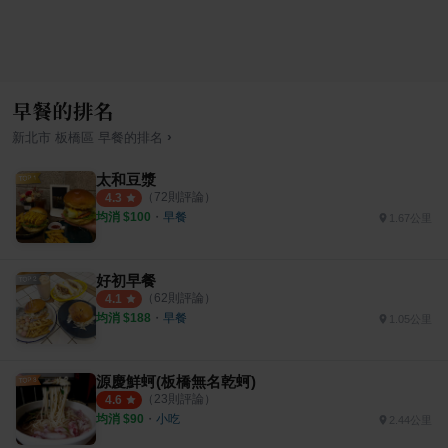
早餐的排名
›
新北市
板橋區
早餐
的排名
太和豆漿
（
72
則評論）
4.3
均消 $
100
・
早餐
1.67公里
好初早餐
（
62
則評論）
4.1
均消 $
188
・
早餐
1.05公里
源慶鮮蚵(板橋無名乾蚵)
（
23
則評論）
4.6
均消 $
90
・
小吃
2.44公里