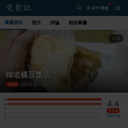
在 APP 開啟
餐廳資訊
照片
評論
相似餐廳
1
/
4
韓老蝶豆漿店
13
則評論
·
4.4
5
4.4
5 星：2 則評論
4
4 星：2 則評論
3
3 星：0 則評論
4.4
2
2 星：0 則評論
13
則評論
1
1 星：0 則評論