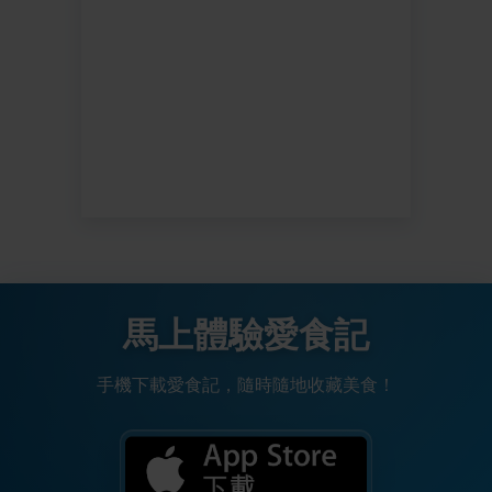
馬上體驗愛食記
手機下載愛食記，隨時隨地收藏美食！