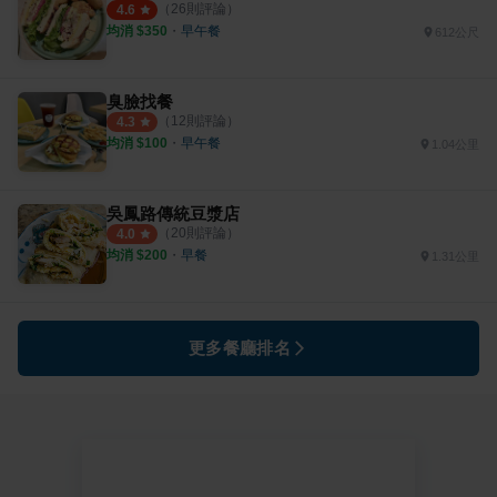
（
26
則評論）
4.6
均消 $
350
・
早午餐
612公尺
臭臉找餐
（
12
則評論）
4.3
均消 $
100
・
早午餐
1.04公里
吳鳳路傳統豆漿店
（
20
則評論）
4.0
均消 $
200
・
早餐
1.31公里
更多餐廳排名