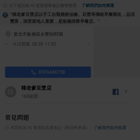
以下資訊由 AI 從部落客食記彙整整理
·
了解我們如何精選
“
韓老爹豆漿店以手工自製燒餅油條、豆漿等傳統早餐聞名，品項
豐富，深受當地人喜愛，是板橋排隊早餐店。
”
新北市板橋區永豐街83號
今日營業: 08:30-11:00
0976446758
韓老爹豆漿店
韓
168
個讚
常見問題
ⓘ
本問答由 AI 整理自真實食記（附資料來源）
·
了解我們如何精選