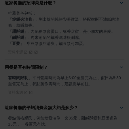
這家餐廳的招牌菜是什麼？
『
燒餅夾油條
』
: 剛出爐的燒餅帶著微溫，搭配微酥不油膩的油
『
甜酥餅
』
『
鹹酥餅
』
『
豆漿
』
: 甜豆漿微甜清爽，鹹豆漿可加蛋。
資料來源
用餐是否有時間限制？
有時間限制。
平日營業時間為早上6:00至售完為止，假日為8:30
至售完為止，餐點製作需時間，建議提早前往。
資料來源
這家餐廳的平均消費金額大約是多少？
餐點價格親民，例如燒餅油條一套35元，甜鹹酥餅和豆漿皆為
15元，一餐百元有找。