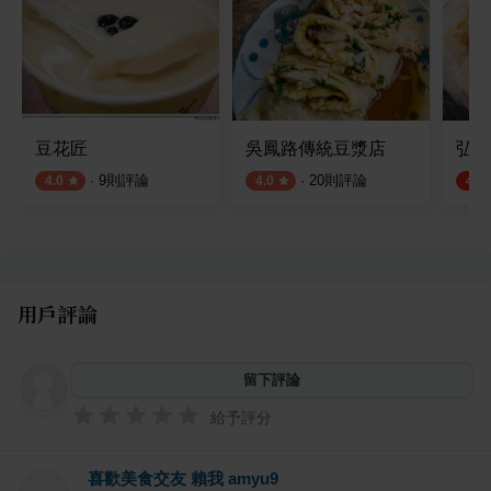
豆花匠
吳鳳路傳統豆漿店
弘記
·
9
則評論
·
20
則評論
4.0
4.0
4.6
用戶評論
留下評論
給予評分
喜歡美食交友 賴我 amyu9