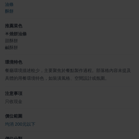
油條
酥餅
推薦菜色
🌟
燒餅油條
甜酥餅
鹹酥餅
環境特色
餐廳環境描述較少，主要聚焦於餐點製作過程。部落格內容未提及
具體的用餐環境特色，如裝潢風格、空間設計或氛圍。
注意事項
只收現金
價位範圍
均消 200元以下
價位分類