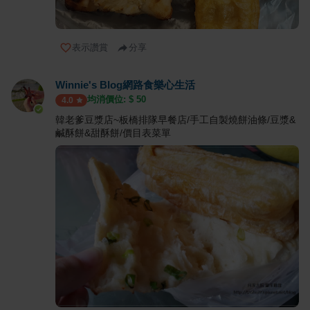
表示讚賞
分享
Winnie's Blog網路食樂心生活
均消價位: $
50
4.0
韓老爹豆漿店~板橋排隊早餐店/手工自製燒餅油條/豆漿&
鹹酥餅&甜酥餅/價目表菜單