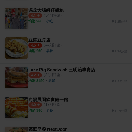
深丘大腸蚵仔麵線
（
34
則評論）
4.1
均消 $
60
・
小吃
1.25公里
豆莊豆漿店
（
44
則評論）
4.5
均消 $
60
・
早餐
1.34公里
Lazy Pig Sandwich 三明治專賣店
（
34
則評論）
4.2
均消 $
150
・
早餐
1.33公里
向陽晨間飲食館一館
（
17
則評論）
4.0
均消 $
80
・
早餐
1.14公里
隔壁早餐 NextDoor