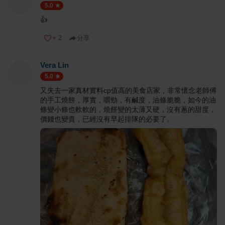
5.0
👍
+
2
分享
Vera Lin
5.0
又失去一家真材實料cp值高的美食店家，非常懷念老師傅
的手工燒餅，厚實，嚼勁，有鹹度，油條脆脆，如今的油
條變小條也軟軟的，燒餅變的太薄又硬，沒有蔥的甜度，
價錢也變貴，已經沒有早起排隊的必要了。