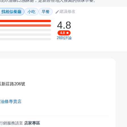
現炸油條口感酥脆，是新莊在地人推薦的排隊早餐。
建議修改
找相似餐廳
小吃
早餐
4.8
4.8
28
則評論
新莊路206號
餅油條專賣店
行銷服務請至
店家專區