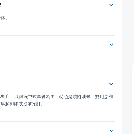
？
公休。
早餐店，以傳統中式早餐為主，特色是燒餅油條、雙胞胎和
需早起排隊或提前預訂。