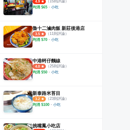
（
15
則評論）
4.9
均消 $
65
・
小吃
魯十二滷肉飯 新莊後港店
（
11
則評論）
3.5
均消 $
70
・
小吃
中港蚵仔麵線
（
25
則評論）
4.0
均消 $
50
・
小吃
餅坊 中央店
老曾碳烤燒餅店
港宏
·
20
則評論
·
28
則評論
4.5
4.7
新泰路米苔目
（
23
則評論）
3.2
均消 $
100
・
小吃
挑嘴鳳小吃店