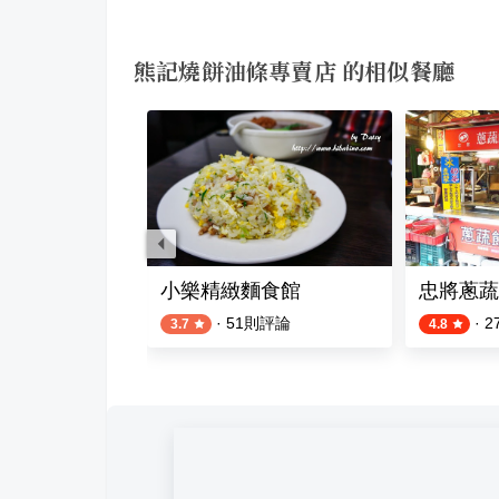
熊記燒餅油條專賣店 的相似餐廳
餅
小樂精緻麵食館
忠將蔥蔬
則評論
·
51
則評論
·
2
3.7
4.8