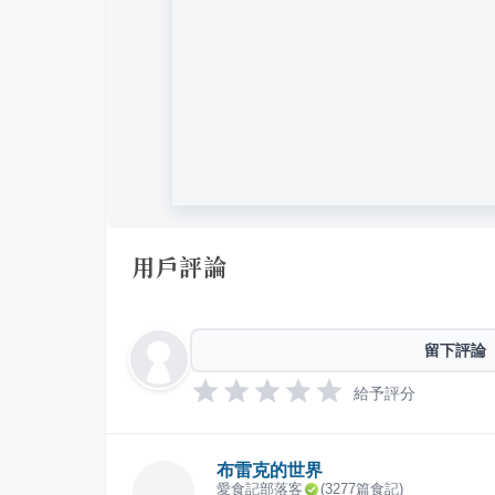
用戶評論
留下評論
給予評分
布雷克的世界
愛食記部落客
(
3277
篇食記)