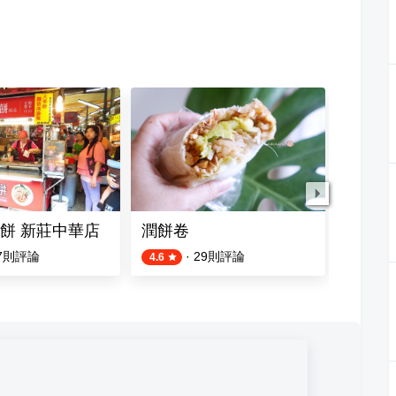
餅 新莊中華店
潤餅卷
老中央
7
則評論
·
29
則評論
4.6
4.2