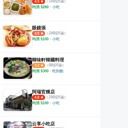
（
14
則評論）
4.5
均消 $
280
・
小吃
眼鏡張
（
24
則評論）
3.5
均消 $
100
・
小吃
韓味軒韓國料理
（
9
則評論）
3.2
均消 $
300
・
吃到飽
阿瑞官粿店
（
29
則評論）
4.8
均消 $
100
・
小吃
云享小吃店