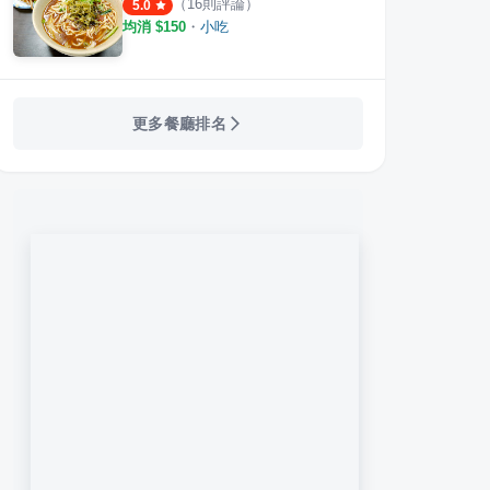
（
16
則評論）
5.0
均消 $
150
・
小吃
更多餐廳排名