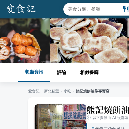
餐廳資訊
評論
相似餐廳
愛食記
›
新北
精選
›
小吃
›
熊記燒餅油條專賣店
熊記燒餅
以下資訊由 AI 從部