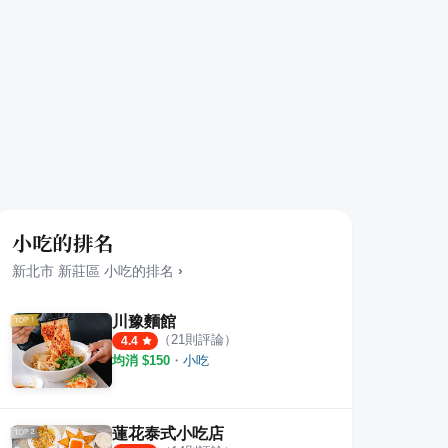
小吃的排名
新北市
新莊區
小吃
的排名
›
川豫麵館
（
21
則評論）
4.4
均消 $
150
・
小吃
蓮花泰式小吃店