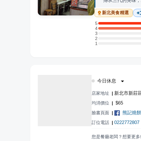
傳承三代的美味，
新北
美食精選
5
5 星：1 則評論
4
4 星：1 則評論
3
3 星：0 則評論
2
2 星：0 則評論
1
1 星：0 則評論
今日休息
新北市新莊區
店家地址
|
$
65
均消價位
|
熊記燒
臉書頁面
|
0222772807
訂位電話
|
您是餐廳老闆？想要更多