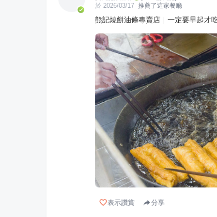
於
2026/03/17
推薦了這家餐廳
熊記燒餅油條專賣店｜一定要早起才吃
表示讚賞
分享