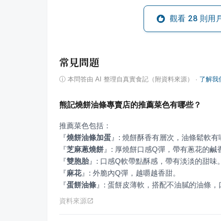
觀看
28
則用
常見問題
ⓘ
本問答由 AI 整理自真實食記（附資料來源）
·
了解我
熊記燒餅油條專賣店的推薦菜色有哪些？
『
燒餅油條加蛋
』
『
芝麻蔥燒餅
』
『
雙胞胎
』
『
麻花
』
『
蛋餅油條
』
: 蛋餅皮薄軟，搭配不油膩的油條，
資料來源