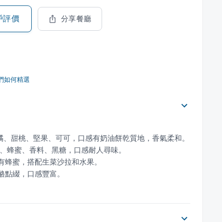
戶評價
分享餐廳
們如何精選
乳酪點綴，口感豐富。