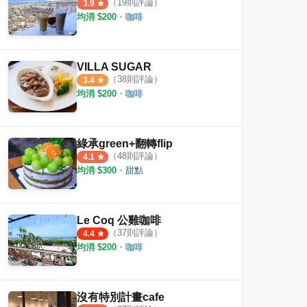
（
19
則評論）
3.9
均消 $
200
・
咖啡
VILLA SUGAR
（
38
則評論）
3.4
均消 $
200
・
咖啡
綠承green+翻轉flip
（
48
則評論）
4.1
均消 $
300
・
甜點
Le Coq 公雞咖啡
（
37
則評論）
4.4
均消 $
200
・
咖啡
沒有特別計畫cafe