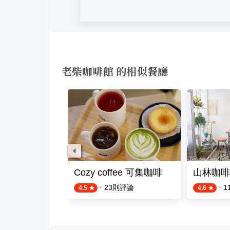
老柴咖啡館 的相似餐廳
elle咖啡 三號店
Cozy coffee 可集咖啡
山林咖啡cof
則評論
·
23
則評論
·
1
4.5
4.6