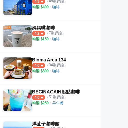
（
48
則評論）
4.3
均消 $
400
・
咖啡
媽媽嘴咖啡
（
7
則評論）
4.2
均消 $
150
・
咖啡
Binma Area 134
（
34
則評論）
4.0
均消 $
300
・
咖啡
BEGINAGAIN起點咖啡
海邊
巴埕咖啡
Le 
（
51
則評論）
4.0
均消 $
250
・
早午餐
·
16
則評論
·
7
則評論
4.7
4.4
洋荳子咖啡館