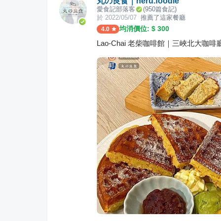
丸の良食｜neru.foodie
愛食記部落客
(
950
篇食記)
於
2022/05/07
推薦了這家餐廳
均消價位: $
300
4.0
Lao-Chai 老柴咖啡館｜三峽北大咖啡