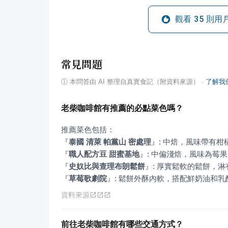
觀看
35
則用
常見問題
ⓘ
本問答由 AI 整理自真實食記（附資料來源）
·
了解我
老柴咖啡館有推薦的必點菜色嗎？
『
泰國 清萊 帕黨山 密處理
』
『
職人配方豆 甜蜜基地
』
『
史奴比與查理布朗鬆餅
』
『
草莓歌劇院
』
: 鬆餅外酥內軟，搭配鮮奶油和
資料來源
前往老柴咖啡館有哪些交通方式？