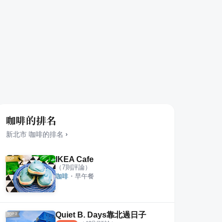
咖啡的排名
新北市
咖啡
的排名
›
IKEA Cafe
（
7
則評論）
咖啡
・
早午餐
Quiet B. Days靠北過日子