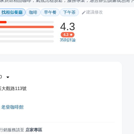
家烘焙精品咖啡，氣氛沉穩放鬆，服務專業，適合辦公讀書或悠閒
建議修改
找相似餐廳
咖啡
早午餐
下午茶
4.3
4.3
35
則評論
0
大觀路113號
hai 老柴咖啡館
行銷服務請至
店家專區