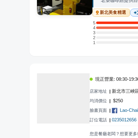
老柴咖啡館提供自
新北
美食精選
5
5 星：2 則評論
4
4 星：4 則評論
3
3 星：0 則評論
2
2 星：0 則評論
1
1 星：0 則評論
現正營業: 08:30-19:3
新北市三峽區
店家地址
|
$
250
均消價位
|
Lao-C
臉書頁面
|
0235012656
訂位電話
|
您是餐廳老闆？想要更多