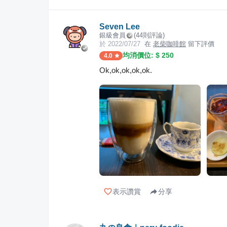
Seven Lee
銀級會員
(
44
則評論)
於
2022/07/27
在
老柴咖啡館
留下評價
均消價位: $
250
4.0
Ok,ok,ok,ok,ok.
表示讚賞
分享