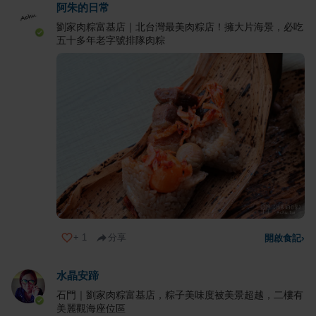
阿朱的日常
劉家肉粽富基店｜北台灣最美肉粽店！擁大片海景，必吃
五十多年老字號排隊肉粽
+
1
分享
開啟食記
›
水晶安蹄
石門｜劉家肉粽富基店，粽子美味度被美景超越，二樓有
美麗觀海座位區