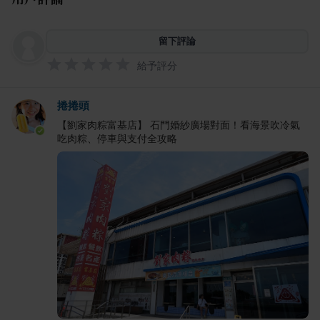
留下評論
給予評分
捲捲頭
【劉家肉粽富基店】 石門婚紗廣場對面！看海景吹冷氣
吃肉粽、停車與支付全攻略