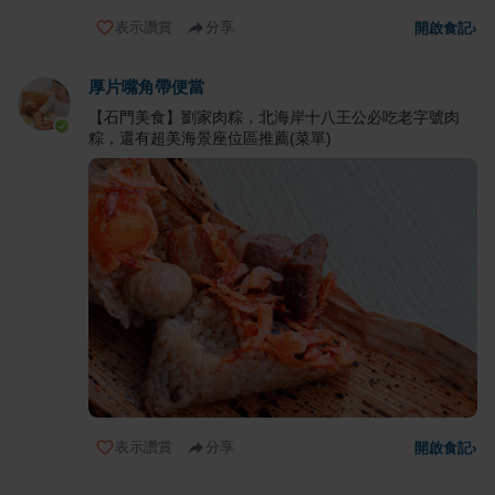
表示讚賞
分享
開啟食記
›
厚片嘴角帶便當
【石門美食】劉家肉粽，北海岸十八王公必吃老字號肉
粽，還有超美海景座位區推薦(菜單)
表示讚賞
分享
開啟食記
›