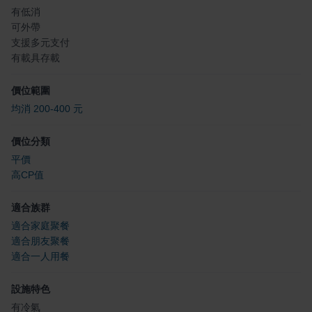
有低消
可外帶
支援多元支付
有載具存載
價位範圍
均消 200-400 元
價位分類
平價
高CP值
適合族群
適合家庭聚餐
適合朋友聚餐
適合一人用餐
設施特色
有冷氣