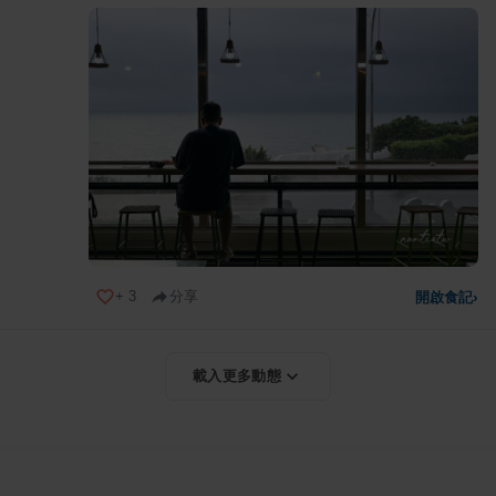
+
3
分享
開啟食記
›
載入更多動態