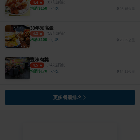
（
87
則評論）
4.4
均消 $
150
・
小吃
25.15公里
33年知高飯
（
58
則評論）
4.3
均消 $
100
・
小吃
23.25公里
豐味肉羹
（
14
則評論）
4.5
均消 $
170
・
小吃
34.11公里
更多餐廳排名