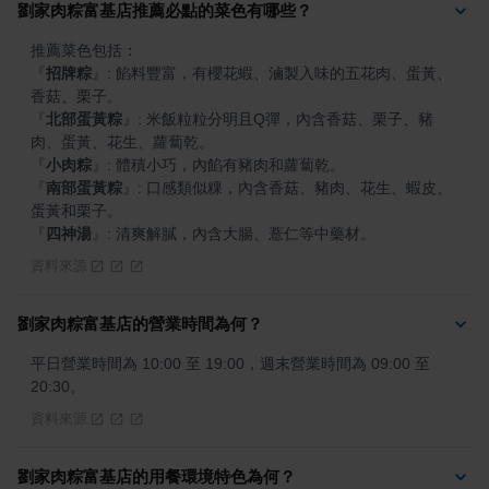
劉家肉粽富基店推薦必點的菜色有哪些？
『
招牌粽
』
: 餡料豐富，有櫻花蝦、滷製入味的五花肉、蛋黃、
『
北部蛋黃粽
』
: 米飯粒粒分明且Q彈，內含香菇、栗子、豬
『
小肉粽
』
『
南部蛋黃粽
』
: 口感類似粿，內含香菇、豬肉、花生、蝦皮、
『
四神湯
』
: 清爽解膩，內含大腸、薏仁等中藥材。
資料來源
劉家肉粽富基店的營業時間為何？
平日營業時間為 10:00 至 19:00，週末營業時間為 09:00 至 
20:30。
資料來源
劉家肉粽富基店的用餐環境特色為何？