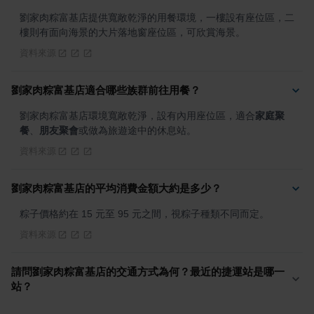
劉家肉粽富基店提供寬敞乾淨的用餐環境，一樓設有座位區，二
樓則有面向海景的大片落地窗座位區，可欣賞海景。
資料來源
劉家肉粽富基店適合哪些族群前往用餐？
劉家肉粽富基店環境寬敞乾淨，設有內用座位區，適合
家庭聚
餐
、
朋友聚會
或做為旅遊途中的休息站。
資料來源
劉家肉粽富基店的平均消費金額大約是多少？
粽子價格約在 15 元至 95 元之間，視粽子種類不同而定。
資料來源
請問劉家肉粽富基店的交通方式為何？最近的捷運站是哪一
站？