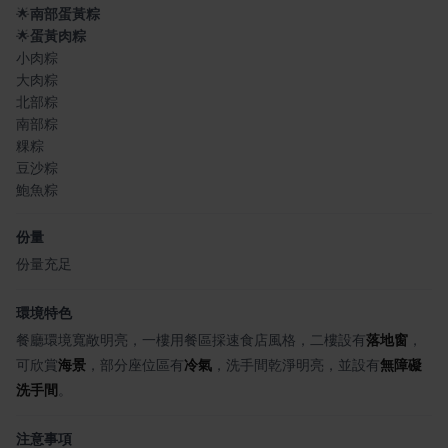
🌟
南部蛋黃粽
🌟
蛋黃肉粽
小肉粽
大肉粽
北部粽
南部粽
粿粽
豆沙粽
鮑魚粽
份量
份量充足
環境特色
餐廳環境寬敞明亮，一樓用餐區採速食店風格，二樓設有
落地窗
，
可欣賞
海景
，部分座位區有
冷氣
，洗手間乾淨明亮，並設有
無障礙
洗手間
。
注意事項