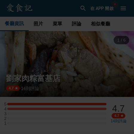
在 APP 開啟
餐廳資訊
照片
菜單
評論
相似餐廳
2
/
6
劉家肉粽富基店
14
則評論
·
4.7
5
4.7
5 星：3 則評論
4
4 星：3 則評論
3
3 星：0 則評論
4.7
2
2 星：0 則評論
14
則評論
1
1 星：0 則評論