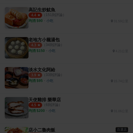
高記生炒魷魚
（
151
則評論）
4.4
均消 $
90
・
小吃
31.59公里
老地方小籠湯包
（
34
則評論）
4.3
均消 $
150
・
小吃
4.21公里
淡水文化阿給
（
33
則評論）
3.9
均消 $
95
・
小吃
15.74公里
天使雞排 樂華店
（
6
則評論）
4.5
均消 $
200
・
小吃
31.06公里
店小二魯肉飯
百選店