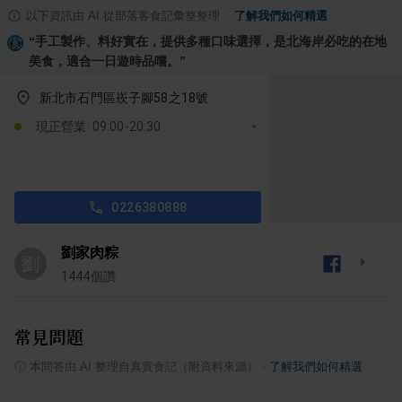
以下資訊由 AI 從部落客食記彙整整理
·
了解我們如何精選
“
手工製作、料好實在，提供多種口味選擇，是北海岸必吃的在地
美食，適合一日遊時品嚐。
”
新北市石門區崁子腳58之18號
現正營業: 09:00-20:30
0226380888
劉家肉粽
劉
1444
個讚
常見問題
ⓘ
本問答由 AI 整理自真實食記（附資料來源）
·
了解我們如何精選