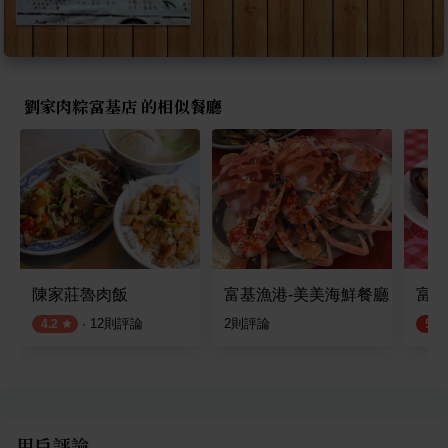
劉家肉粽富基店 的相似餐廳
陳家莊魯肉飯
富基漁港-美美海鮮餐廳
富基
·
12
則評論
2
則評論
4.2
5.0
用戶評論