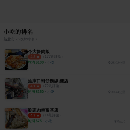
小吃的排名
›
新北市
小吃
的排名
今大魯肉飯
（
177
則評論）
4.3
均消 $
100
・
小吃
25.02公里
油庫口蚵仔麵線 總店
（
72
則評論）
4.1
均消 $
150
・
小吃
30.44公里
劉家肉粽富基店
（
14
則評論）
4.7
均消 $
75
・
小吃
0公尺