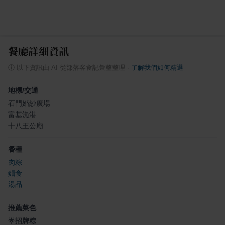
餐廳詳細資訊
ⓘ
以下資訊由 AI 從部落客食記彙整整理
·
了解我們如何精選
地標/交通
石門婚紗廣場
富基漁港
十八王公廟
餐種
肉粽
麵食
湯品
推薦菜色
🌟
招牌粽