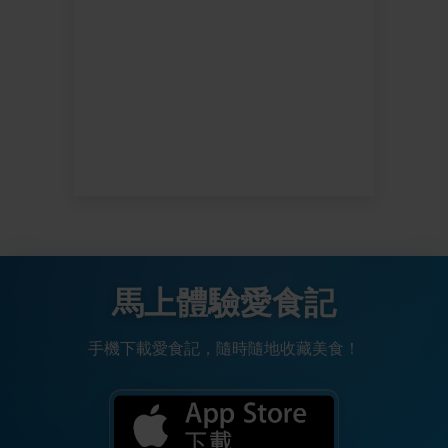
馬上體驗愛食記
手機下載愛食記，隨時隨地收藏美食！