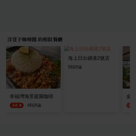
洋荳子咖啡館 的相似餐廳
海上日出磺港2號店
5
則評論
幸福灣海景庭園咖啡
金山
·
4
則評論
4.6
4.2