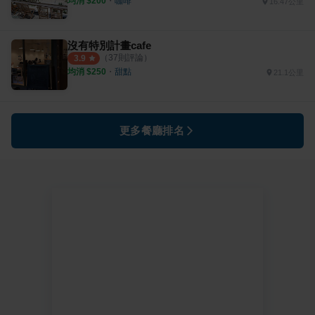
均消 $
200
・
咖啡
16.47公里
沒有特別計畫cafe
（
37
則評論）
3.9
均消 $
250
・
甜點
21.1公里
更多餐廳排名