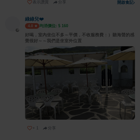
表示讚賞
分享
開啟食記
›
綠綠兒❤️
均消價位: $
160
4.0
好喝，室內坐位不多～平價，不收服務費：）聽海聲的感
覺很好～～我們是坐室外位置
+
1
分享