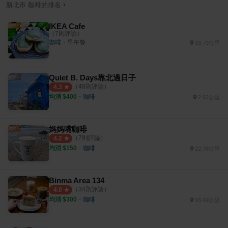
›
新北市
咖啡
的排名
IKEA Cafe
（
7
則評論）
咖啡
・
早午餐
33.79公里
Quiet B. Days靠北過日子
（
48
則評論）
4.3
均消 $
400
・
咖啡
2.62公里
媽媽嘴咖啡
（
7
則評論）
4.2
均消 $
150
・
咖啡
22.78公里
Binma Area 134
（
34
則評論）
4.0
均消 $
300
・
咖啡
16.49公里