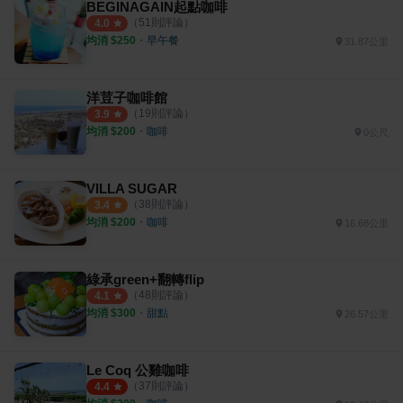
BEGINAGAIN起點咖啡
（
51
則評論）
4.0
均消 $
250
・
早午餐
31.87公里
洋荳子咖啡館
（
19
則評論）
3.9
均消 $
200
・
咖啡
0公尺
VILLA SUGAR
（
38
則評論）
3.4
均消 $
200
・
咖啡
16.68公里
綠承green+翻轉flip
（
48
則評論）
4.1
均消 $
300
・
甜點
26.57公里
Le Coq 公雞咖啡
（
37
則評論）
4.4