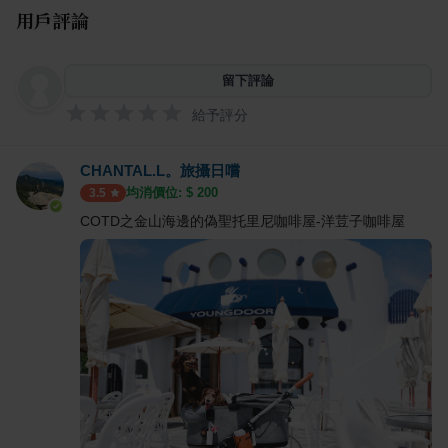
用戶評論
留下評論
給予評分
CHANTAL.L。旅攝日嚐
均消價位: $
200
3.5
COTD之金山海邊的偽聖托里尼咖啡屋-洋荳子咖啡屋