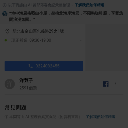
以下資訊由 AI 從部落客食記彙整整理
·
了解我們如何精選
“
地中海風格藍白小屋，坐擁北海岸海景，不限時咖啡廳，享受悠
閒浪漫氛圍。
”
新北市金山區忠義路29之1號
現正營業: 09:30-19:00
0224082455
洋荳子
洋
2591
個讚
常見問題
ⓘ
本問答由 AI 整理自真實食記（附資料來源）
·
了解我們如何精選