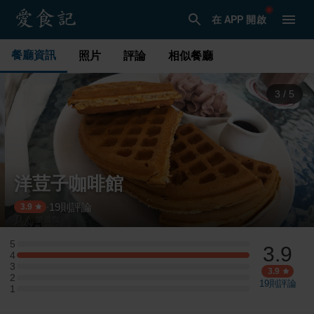
在 APP 開啟
餐廳資訊
照片
評論
相似餐廳
3
/
5
洋荳子咖啡館
19
則評論
·
3.9
5
3.9
5 星：0 則評論
4
4 星：4 則評論
3
3 星：0 則評論
3.9
2
2 星：0 則評論
19
則評論
1
1 星：0 則評論