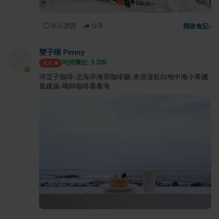
表示讚賞
分享
開啟食記
›
雙子喵 Penny
均消價位: $
200
4.0
洋荳子咖啡-北海岸海景咖啡廳-來浪漫藍白地中海小希臘
風建築-喝杯咖啡看看海