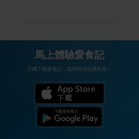
馬上體驗愛食記
手機下載愛食記，隨時隨地收藏美食！