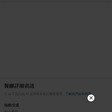
餐廳詳細資訊
ⓘ
以下資訊由 AI 從部落客食記彙整整理
·
了解我們如何精選
地標/交通
金山老街