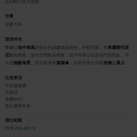
比利時巧克力蛋糕
份量
份量大杯
環境特色
餐廳以
地中海風
的藍白色調建築為特色，外觀亮眼，有
希臘聖托里
尼
般的風格。室內空間較為樸素，但戶外座位區是熱門拍照點，可
欣賞
無敵海景
。部分區域有
遮陽傘
，但室外座位可能
炎熱
且
風大
。
注意事項
不收服務費
不限時
免費WIFI
禁止攜帶外食
價位範圍
均消 200-400 元