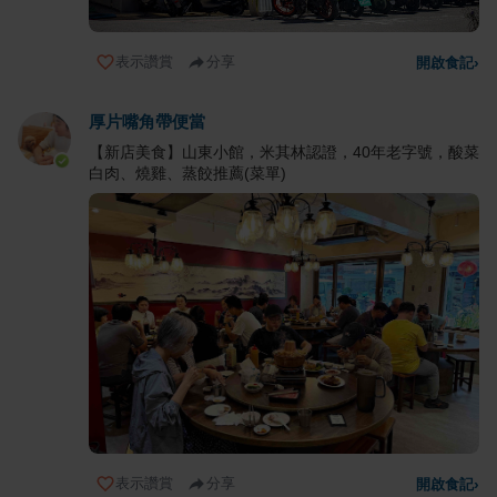
表示讚賞
分享
開啟食記
›
厚片嘴角帶便當
【新店美食】山東小館，米其林認證，40年老字號，酸菜
白肉、燒雞、蒸餃推薦(菜單)
表示讚賞
分享
開啟食記
›