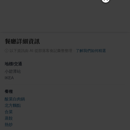
餐廳詳細資訊
ⓘ
以下資訊由 AI 從部落客食記彙整整理
·
了解我們如何精選
地標/交通
小碧潭站
IKEA
餐種
酸菜白肉鍋
北方麵點
合菜
蒸餃
熱炒