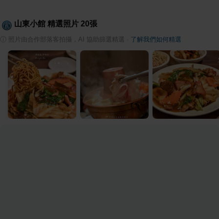
山東小館
精選照片
20
張
ⓘ
照片由合作部落客拍攝，AI 協助篩選精選
·
了解我們如何精選