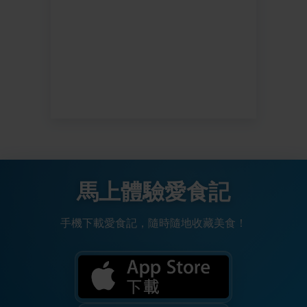
馬上體驗愛食記
手機下載愛食記，隨時隨地收藏美食！