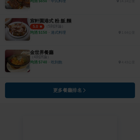
均消 $
650
・
中式料理
14.14公里
宸軒園港式 粉.飯.麵
（
5
則評論）
5.0
均消 $
150
・
港式料理
1.64公里
金世界餐廳
（
4
則評論）
均消 $
740
・
吃到飽
4.43公里
更多餐廳排名