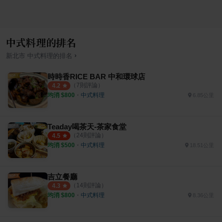
中式料理的排名
›
新北市
中式料理
的排名
時時香RICE BAR 中和環球店
（
7
則評論）
4.2
均消 $
800
・
中式料理
6.85公里
Teaday喝茶天-茶家食堂
（
24
則評論）
4.5
均消 $
500
・
中式料理
18.51公里
吉立餐廳
（
14
則評論）
4.3
均消 $
800
・
中式料理
8.36公里