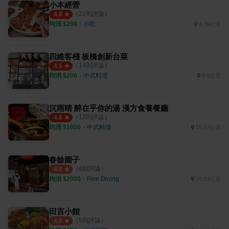
小本經營
（
22
則評論）
4.8
均消 $
200
・
小吃
4.39公里
四維客棧 板橋創新台菜
（
14
則評論）
4.5
均消 $
200
・
中式料理
8.9公里
沉雨晴 醉在乎你的湯 漢方食養餐廳
（
12
則評論）
4.6
均消 $
1000
・
中式料理
19.67公里
春餘園子
（
4
則評論）
4.0
均消 $
2000
・
Fine Dining
24.63公里
田言小館
（
5
則評論）
4.0