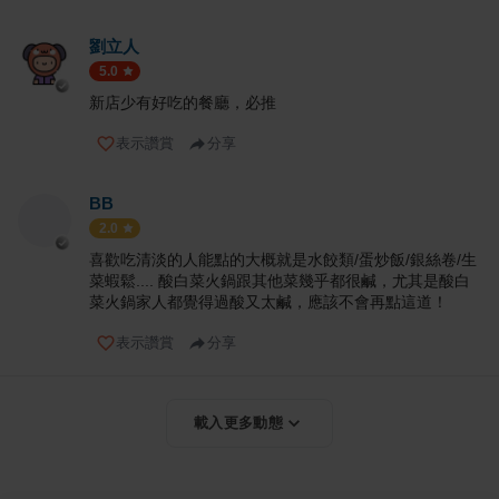
劉立人
5.0
新店少有好吃的餐廳，必推
表示讚賞
分享
BB
2.0
喜歡吃清淡的人能點的大概就是水餃類/蛋炒飯/銀絲卷/生
菜蝦鬆.... 酸白菜火鍋跟其他菜幾乎都很鹹，尤其是酸白
菜火鍋家人都覺得過酸又太鹹，應該不會再點這道！
表示讚賞
分享
載入更多動態