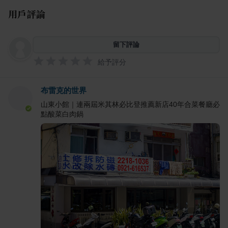
用戶評論
留下評論
給予評分
布雷克的世界
山東小館｜連兩屆米其林必比登推薦新店40年合菜餐廳必
點酸菜白肉鍋