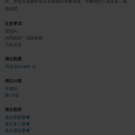
燈，營造出溫馨舒適且有氣氛的用餐環境。用餐時間人潮眾多，氣
氛熱鬧。
注意事項
需預約
內用收取一成服務費
只收現金
價位範圍
均消 500-800 元
價位分類
中價位
高CP值
適合族群
適合家庭聚餐
適合多人聚餐
適合朋友聚餐