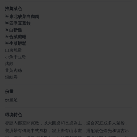
推薦菜色
🌟
東北酸菜白肉鍋
🌟
四季豆蒸餃
🌟
白斬雞
🌟
合菜戴帽
🌟
生菜蝦鬆
山東燒雞
小魚干豆乾
烤麩
韭黃肉絲
銀絲卷
份量
份量足
環境特色
餐廳內部空間寬敞，以大圓桌和長桌為主，適合家庭或多人聚餐，
裝潢帶有傳統中式風格，牆上掛有山水畫，搭配暖色燈光和復古吊