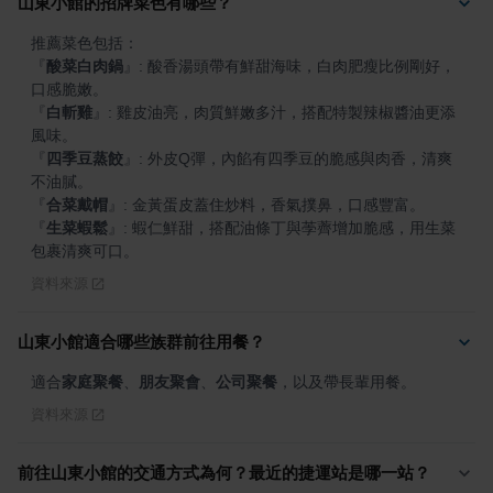
山東小館的招牌菜色有哪些？
『
酸菜白肉鍋
』
: 酸香湯頭帶有鮮甜海味，白肉肥瘦比例剛好，
『
白斬雞
』
: 雞皮油亮，肉質鮮嫩多汁，搭配特製辣椒醬油更添
『
四季豆蒸餃
』
: 外皮Q彈，內餡有四季豆的脆感與肉香，清爽
『
合菜戴帽
』
『
生菜蝦鬆
』
: 蝦仁鮮甜，搭配油條丁與荸薺增加脆感，用生菜
包裹清爽可口。
資料來源
山東小館適合哪些族群前往用餐？
適合
家庭聚餐
、
朋友聚會
、
公司聚餐
，以及帶長輩用餐。
資料來源
前往山東小館的交通方式為何？最近的捷運站是哪一站？