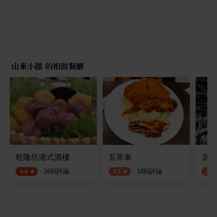
山東小館 的相似餐廳
乾隆坊港式酒樓
五草車
京站
·
16
則評論
·
18
則評論
4.6
4.1
4.2