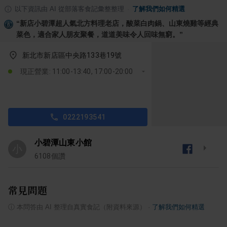
以下資訊由 AI 從部落客食記彙整整理
·
了解我們如何精選
“
新店小碧潭超人氣北方料理老店，酸菜白肉鍋、山東燒雞等經典
菜色，適合家人朋友聚餐，道道美味令人回味無窮。
”
新北市新店區中央路133巷19號
現正營業: 11:00-13:40, 17:00-20:00
0222193541
小碧潭山東小館
小
6108
個讚
常見問題
ⓘ
本問答由 AI 整理自真實食記（附資料來源）
·
了解我們如何精選