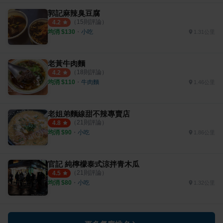
郭記麻辣臭豆腐
（
15
則評論）
4.2
均消 $
130
・
小吃
1.31公里
老黃牛肉麵
（
18
則評論）
4.2
均消 $
110
・
牛肉麵
1.46公里
老姐弟麵線甜不辣專賣店
（
21
則評論）
4.8
均消 $
90
・
小吃
1.86公里
官記 純檸檬泰式涼拌青木瓜
（
21
則評論）
4.5
均消 $
80
・
小吃
1.32公里