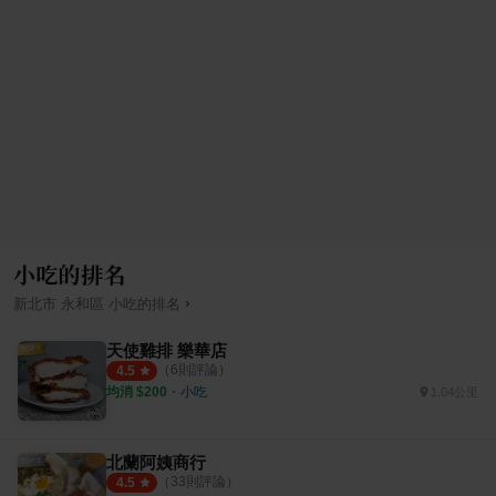
小吃的排名
›
新北市
永和區
小吃
的排名
天使雞排 樂華店
（
6
則評論）
4.5
均消 $
200
・
小吃
1.04公里
北蘭阿姨商行
（
33
則評論）
4.5