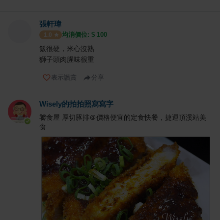
張軒瑋
均消價位: $
100
1.0
飯很硬，米心沒熟
獅子頭肉腥味很重
表示讚賞
分享
Wisely的拍拍照寫寫字
饕食屋 厚切豚排＠價格便宜的定食快餐，捷運頂溪站美
食