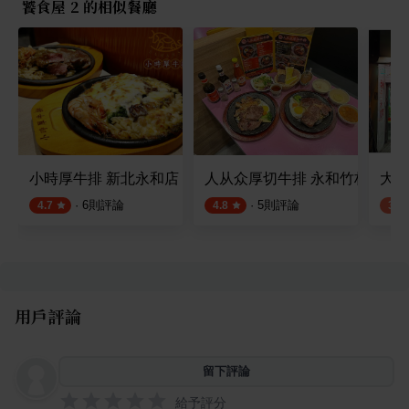
饕食屋 2 的相似餐廳
小時厚牛排 新北永和店
人从众厚切牛排 永和竹林店
大家
·
6
則評論
·
5
則評論
4.7
4.8
3.8
用戶評論
留下評論
給予評分