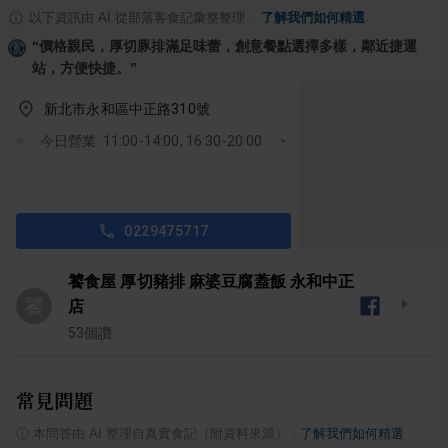
以下資訊由 AI 從部落客食記彙整整理
·
了解我們如何精選
“
價格親民，厚切豚排滿足味蕾，創意餐點選擇多樣，鄰近捷運
站，方便快捷。
”
新北市永和區中正路310號
今日營業: 11:00-14:00, 16:30-20:00
0229475717
饕食屋 厚切豬排 麻婆豆腐蓋飯 永和中正
饕
店
53
個讚
常見問題
ⓘ
本問答由 AI 整理自真實食記（附資料來源）
·
了解我們如何精選