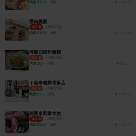
均消 $
120
・
小吃
1.64公里
雲南婆婆
（
34
則評論）
4.7
均消 $
100
・
小吃
1.05公里
海爺四號乾麵店
（
45
則評論）
3.6
均消 $
60
・
小吃
533公尺
下港米糕排骨酥店
（
38
則評論）
4.2
均消 $
95
・
小吃
1.06公里
義聚東劉家水餃
（
29
則評論）
4.4
均消 $
200
・
小吃
1.44公里