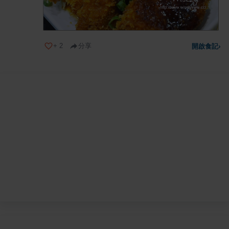
+
2
分享
開啟食記
›