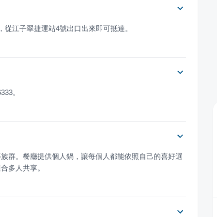
，從江子翠捷運站4號出口出來即可抵達。
6333。
等族群。餐廳提供個人鍋，讓每個人都能依照自己的喜好選
適合多人共享。