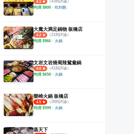
（
43
則評論）
4.1
均消 $
800
・
吃到飽
大魔大満足鍋物 板橋店
（
21
則評論）
4.2
均消 $
966
・
火鍋
文岩文岩燒蜀辣鴛鴦鍋
（
41
則評論）
4.0
均消 $
650
・
火鍋
樂崎火鍋 板橋店
（
20
則評論）
4.5
均消 $
599
・
火鍋
蒸天下