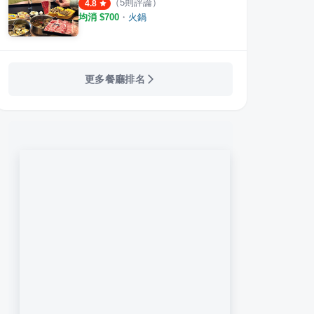
（
5
則評論）
4.8
均消 $
700
・
火鍋
更多餐廳排名
府重慶老火鍋
大魔大満足鍋物 板橋店
青花
·
41
則評論
·
21
則評論
4.2
4.3