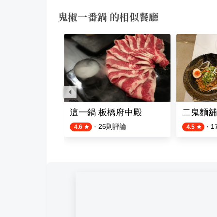
鬼椒一番鍋 的相似餐廳
in Xin Stone Hot Pot
這一鍋 板橋府中殿
二鬼麵舖
則評論
·
26
則評論
·
1
4.6
4.5