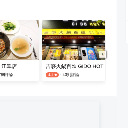
 江翠店
吉哆火鍋百匯 GIDO HOT POT
東華川
7
則評論
·
43
則評論
4.1
4.1