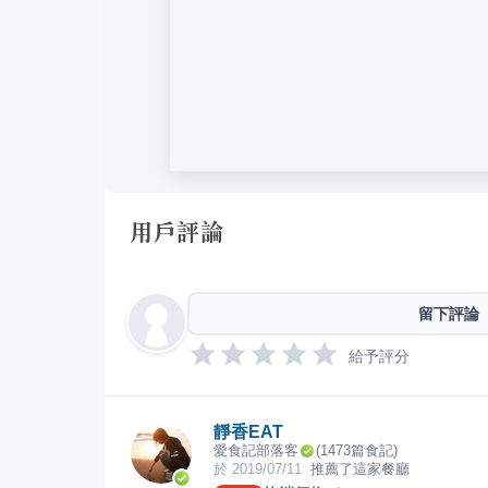
用戶評論
留下評論
給予評分
靜香EAT
愛食記部落客
(
1473
篇食記)
於
2019/07/11
推薦了這家餐廳