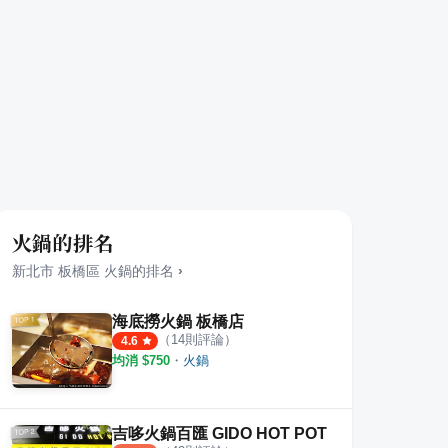
火鍋的排名
新北市
板橋區
火鍋
的排名
›
海底撈火鍋 板橋店
（
14
則評論）
4.6
均消 $
750
・
火鍋
吉哆火鍋百匯 GIDO HOT POT