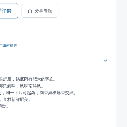
戶評價
分享餐廳
們如何精選
嚼勁。