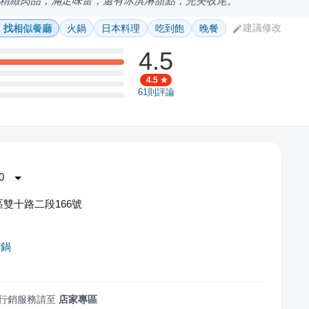
精緻肉品，滿足味蕾，還有冰淇淋甜點，完美收尾。
建議修改
找相似餐廳
火鍋
日本料理
吃到飽
晚餐
4.5
4.5
61
則評論
0
雙十路二段166號
番鍋
行銷服務請至
店家專區