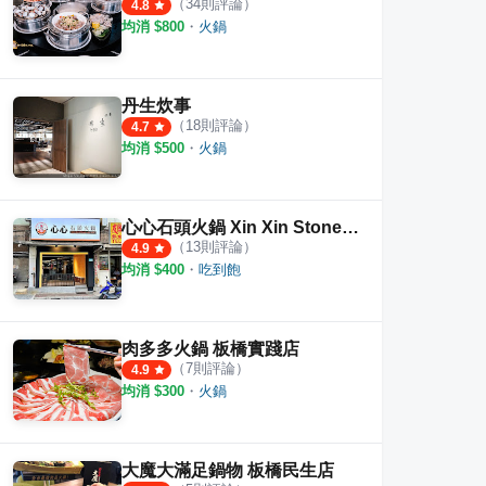
（
34
則評論）
4.8
均消 $
800
・
火鍋
丹生炊事
（
18
則評論）
4.7
均消 $
500
・
火鍋
心心石頭火鍋 Xin Xin Stone Hot Pot
（
13
則評論）
4.9
均消 $
400
・
吃到飽
肉多多火鍋 板橋實踐店
（
7
則評論）
4.9
均消 $
300
・
火鍋
大魔大滿足鍋物 板橋民生店