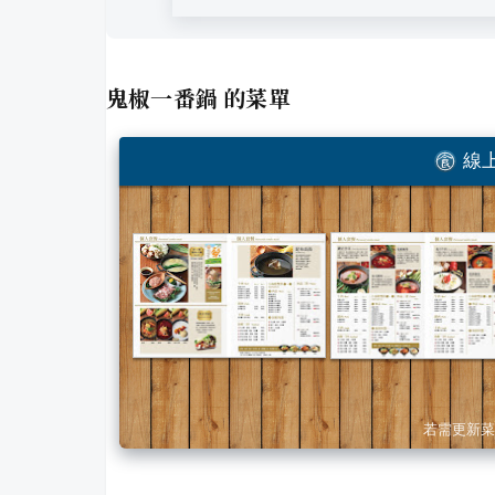
鬼椒一番鍋
的菜單
線上
若需更新菜