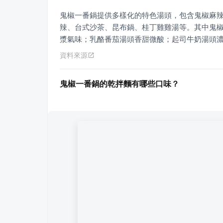
鬼椒一番鍋提供多樣化的特色湯頭，包含鬼椒麻
辣、台式沙茶、昆布鍋、桂丁雞雞湯等。其中鬼
漿氣味；乳酪番茄湯頭香甜微酸；起司牛奶湯頭
資料來源
鬼椒一番鍋的乾拌麵有哪些口味？