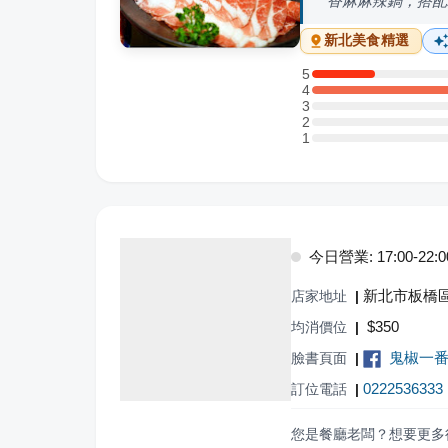
香麻麻辣鍋，搭配
新北
美食精選
5
5 星：2 則評論
4
4 星：10 則評論
3
3 星：0 則評論
2
2 星：0 則評論
1
1 星：0 則評論
今日營業: 17:00-22:0
新北市板橋區
店家地址
|
$
350
均消價位
|
鬼椒一
臉書頁面
|
0222536333
訂位電話
|
您是餐廳老闆？想要更多