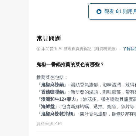
觀看
61
則用
常見問題
ⓘ
本問答由 AI 整理自真實食記（附資料來源）
·
了解我
鬼椒一番鍋推薦的菜色有哪些？
『
鬼椒麻辣鍋
』
『
香菇咖哩鍋
』
『
澳洲和牛12+菲力
』
『
海鮮盤
』
『
鬼椒麻辣乾拌麵
』
: 醬汁香氣濃郁，麵條Q彈有
資料來源