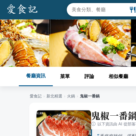
餐廳資訊
菜單
評論
相似餐廳
愛食記
›
新北
精選
›
火鍋
›
鬼椒一番鍋
鬼椒一番
以下資訊由 AI 從部