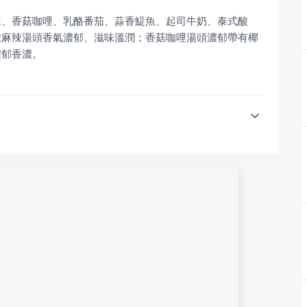
辣、香菇咖哩、乳酪番茄、蒜香鯷魚、起司牛奶、泰式酸
椒麻辣湯頭香氣濃郁、滋味溫潤；香菇咖哩湯頭濃郁帶有椰
濃郁香濃。