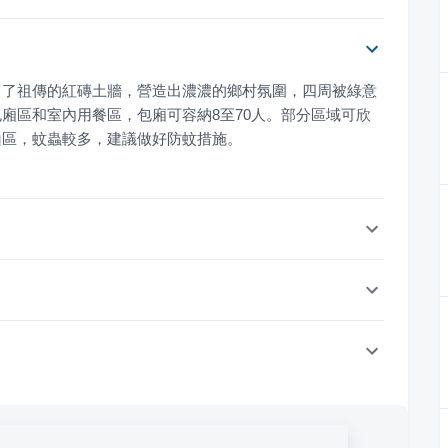
留了祖傳的紅磚土牆，營造出濃濃的鄉村氛圍，四周被綠意
廂區和室內用餐區，包廂可容納8至70人。部分區域可欣
山區，蚊蟲較多，建議做好防蚊措施。