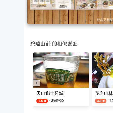
若需更新菜
碧瑤山莊 的相似餐廳
天山鄉土雞城
花岩山林
·
3
則評論
·
1
4.5
3.8