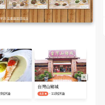
單請
至餐廳管理後台
台灣山豬城
綠竹社
2
則評論
·
11
則評論
5
則評論
4.0