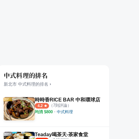
中式料理的排名
新北市
中式料理
的排名
›
時時香RICE BAR 中和環球店
（
7
則評論）
4.2
均消 $
800
・
中式料理
Teaday喝茶天-茶家食堂