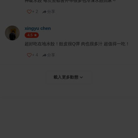
神級水餃 每次去都會外帶很多包冷凍水餃回家～
+
2
分享
xingyu chen
4.5
超好吃在地水餃！餃皮很Q彈 肉也很多汁 超值得一吃！
+
4
分享
載入更多動態