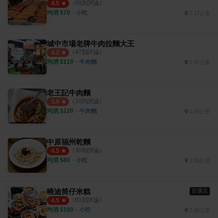
（
68
則評論）
4.5
均消 $
70
・
小吃
2.17公里
城中市場老牌牛肉拉麵大王
（
47
則評論）
4.2
均消 $
110
・
牛肉麵
1.47公里
老王記牛肉麵
（
20
則評論）
3.9
均消 $
220
・
牛肉麵
1.64公里
中原福州乾麵
（
30
則評論）
4.5
均消 $
80
・
小吃
1.93公里
曉迪筒仔米糕
百選店
（
61
則評論）
4.5
均消 $
100
・
小吃
2.48公里