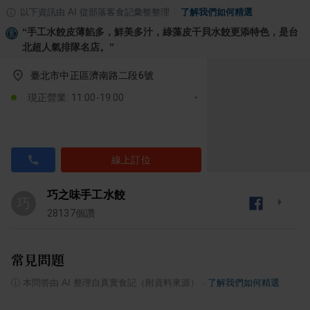
以下資訊由 AI 從部落客食記彙整整理
·
了解我們如何精選
“
手工水餃皮薄餡多，鮮美多汁，綠藻皮干貝水餃更添特色，是台
北超人氣排隊名店。
”
臺北市中正區濟南路二段6號
現正營業: 11:00-19:00
線上訂位
巧之味手工水餃
巧
28137
個讚
常見問題
ⓘ
本問答由 AI 整理自真實食記（附資料來源）
·
了解我們如何精選