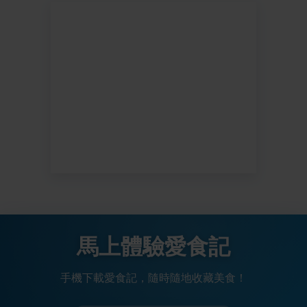
馬上體驗愛食記
手機下載愛食記，隨時隨地收藏美食！