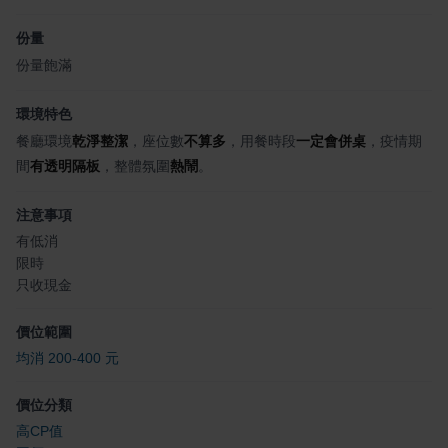
份量
份量飽滿
環境特色
餐廳環境
乾淨整潔
，座位數
不算多
，用餐時段
一定會併桌
，疫情期
間
有透明隔板
，整體氛圍
熱鬧
。
注意事項
有低消
限時
只收現金
價位範圍
均消 200-400 元
價位分類
高CP值