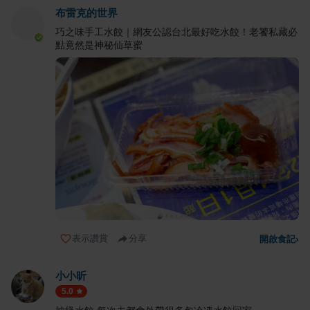
布雷克的世界
巧之味手工水餃｜網友公認台北最好吃水餃！老饕私藏必
點竟然是神秘仙草蜜
表示讚賞
分享
開啟食記
›
小小昕
5.0