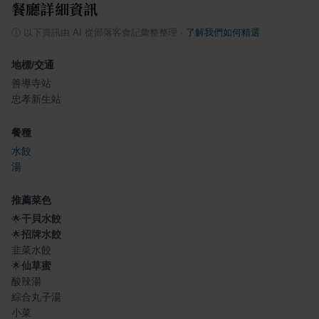
餐廳詳細資訊
ⓘ
以下資訊由 AI 從部落客食記彙整整理
·
了解我們如何精選
地標/交通
善導寺站
忠孝新生站
餐種
水餃
湯
推薦菜色
🌟
干貝水餃
🌟
招牌水餃
韭菜水餃
🌟
仙草蜜
酸辣湯
綜合丸子湯
小菜