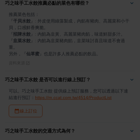
巧之味手工水餃推薦必點的菜色有哪些？
『
干貝水餃
』
: 外皮使用綠藻製成，內餡有豬肉、高麗菜和小干
『
招牌水餃
』
『
韭菜水餃
』
: 內餡為韭菜豬肉餡，韭菜味討喜且味道不會過
重。

另外，
『
仙草蜜
』
也是許多人推薦必點的飲品。
資料來源
巧之味手工水餃 是否可以進行線上預訂？
可以。巧之味手工水餃 提供線上預訂服務，您可以透過以下連
結進行預訂：
https://m.ccat.com.tw/4514/ProductList
線上訂位
巧之味手工水餃的交通方式為何？