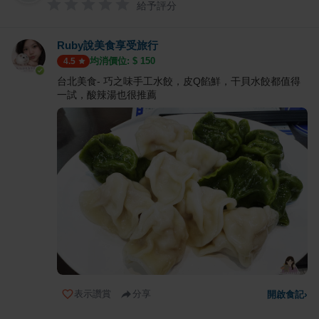
給予評分
Ruby說美食享受旅行
均消價位: $
150
4.5
台北美食- 巧之味手工水餃，皮Q餡鮮，干貝水餃都值得
一試，酸辣湯也很推薦
表示讚賞
分享
開啟食記
›