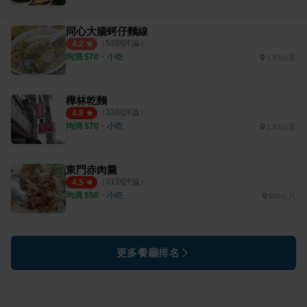
同心大腸蚵仔麵線
（
53
則評論）
4.2
均消 $
70
・
小吃
1.83公里
樺林乾麵
（
33
則評論）
4.8
均消 $
70
・
小吃
1.93公里
東門赤肉羹
（
31
則評論）
4.5
均消 $
50
・
小吃
668公尺
更多餐廳排名