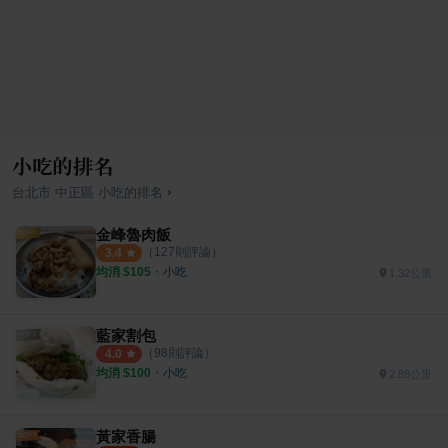
小吃的排名
›
台北市
中正區
小吃
的排名
金峰魯肉飯
（
127
則評論）
3.4
均消 $
105
・
小吃
1.32公里
藍家割包
（
98
則評論）
4.0
均消 $
100
・
小吃
2.89公里
黃家香腸