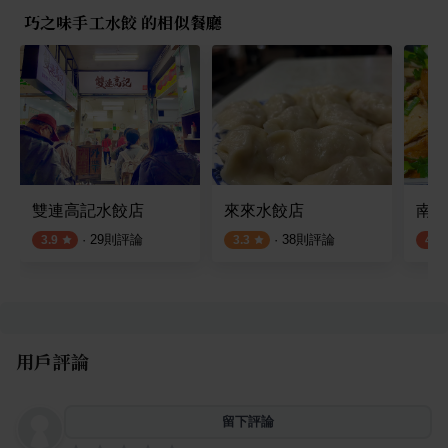
巧之味手工水餃 的相似餐廳
雙連高記水餃店
來來水餃店
南港
·
29
則評論
·
38
則評論
3.9
3.3
4.0
用戶評論
留下評論