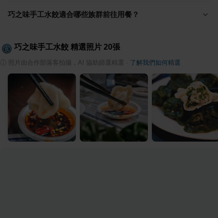
巧之味手工水餃適合哪些族群前往用餐？
巧之味手工水餃
精選照片
20
張
ⓘ
照片由合作部落客拍攝，AI 協助篩選精選
·
了解我們如何精選