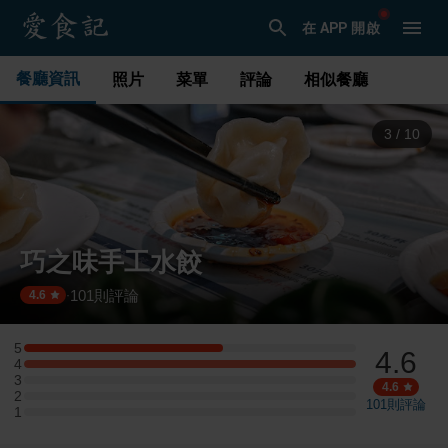
在 APP 開啟
餐廳資訊
照片
菜單
評論
相似餐廳
3
/
10
巧之味手工水餃
101
則評論
·
4.6
5
4.6
5 星：9 則評論
4
4 星：15 則評論
3
3 星：0 則評論
4.6
2
2 星：0 則評論
101
則評論
1
1 星：0 則評論