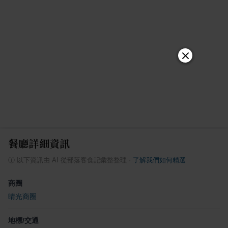
餐廳詳細資訊
ⓘ
以下資訊由 AI 從部落客食記彙整整理
·
了解我們如何精選
商圈
晴光商圈
地標/交通