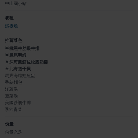
中山國小站
餐種
鐵板燒
推薦菜色
🌟
極黑牛肋眼牛排
🌟
鳳尾明蝦
🌟
深海圓鱈佐松露奶醬
🌟
北海道干貝
馬糞海膽鮭魚盅
香蒜麵包
洋蔥湯
菠菜湯
美國沙朗牛排
季節青菜
份量
份量充足