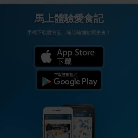
馬上體驗愛食記
手機下載愛食記，隨時隨地收藏美食！