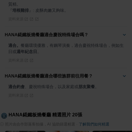
『
培根雞排
』
: 皮酥肉嫩又夠味。
資料來源
HANA錵鐵板燒餐廳適合慶祝特殊場合嗎？
適合。
餐廳環境優雅，有鋼琴演奏，適合慶祝特殊場合，例如生
日或
週年紀念日
。
資料來源
HANA錵鐵板燒餐廳適合哪些族群前往用餐？
適合約會
、慶祝特殊場合，以及家庭或
朋友聚餐
。
資料來源
HANA錵鐵板燒餐廳
精選照片
20
張
ⓘ
照片由合作部落客拍攝，AI 協助篩選精選
·
了解我們如何精選