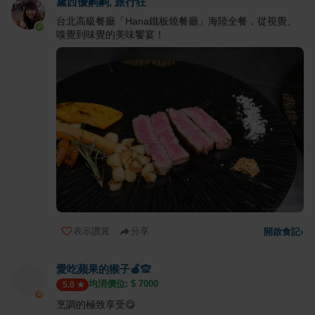
黛西優齁齁, 旅行狂
台北高級餐廳「Hana鐵板燒餐廳」海陸全餐，從視覺、
嗅覺到味覺的美味饗宴！
表示讚賞
分享
開啟食記
›
愛吃蘋果的猴子🍎🙊
均消價位: $
7000
5.0
烹調的極致享受😋