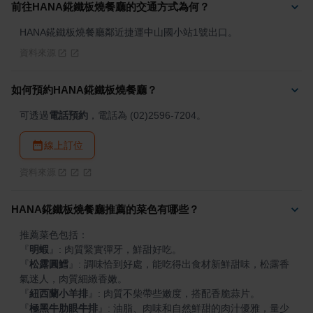
前往HANA錵鐵板燒餐廳的交通方式為何？
HANA錵鐵板燒餐廳鄰近捷運中山國小站1號出口。
資料來源
如何預約HANA錵鐵板燒餐廳？
可透過
電話預約
，電話為 (02)2596-7204。
線上訂位
資料來源
HANA錵鐵板燒餐廳推薦的菜色有哪些？
『
明蝦
』
『
松露圓鱈
』
: 調味恰到好處，能吃得出食材新鮮甜味，松露香
『
紐西蘭小羊排
』
『
極黑牛肋眼牛排
』
: 油脂、肉味和自然鮮甜的肉汁優雅，量少