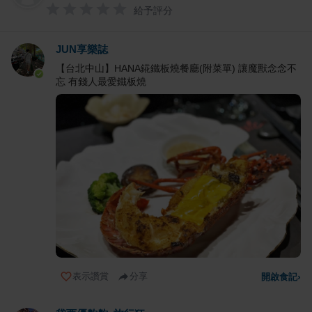
給予評分
JUN享樂誌
【台北中山】HANA錵鐵板燒餐廳(附菜單) 讓魔獸念念不
忘 有錢人最愛鐵板燒
表示讚賞
分享
開啟食記
›