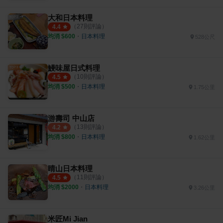
大和日本料理
（
27
則評論）
4.4
均消 $
600
・
日本料理
528公尺
鰻味屋日式料理
（
10
則評論）
4.5
均消 $
500
・
日本料理
1.75公里
游壽司 中山店
（
13
則評論）
4.2
均消 $
800
・
日本料理
1.62公里
晴山日本料理
（
11
則評論）
4.5
均消 $
2000
・
日本料理
3.26公里
米匠Mi Jian