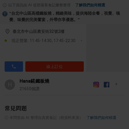
以下資訊由 AI 從部落客食記彙整整理
·
了解我們如何精選
“
台北中山區高檔鐵板燒，精緻美味，提供海陸全餐，視覺、嗅
覺、味覺的完美饗宴，外帶亦享優惠。
”
臺北市中山區農安街32號2樓
現正營業: 11:45-14:30, 17:45-22:30
線上訂位
Hana錵鐵板燒
H
21650
個讚
常見問題
ⓘ
本問答由 AI 整理自真實食記（附資料來源）
·
了解我們如何精選