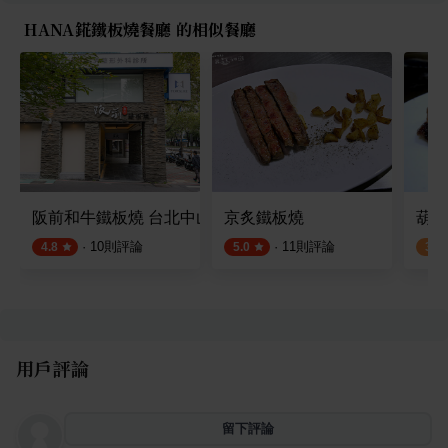
HANA錵鐵板燒餐廳 的相似餐廳
阪前和牛鐵板燒 台北中山北店
京炙鐵板燒
葫蘆
·
10
則評論
·
11
則評論
4.8
5.0
3.1
用戶評論
留下評論