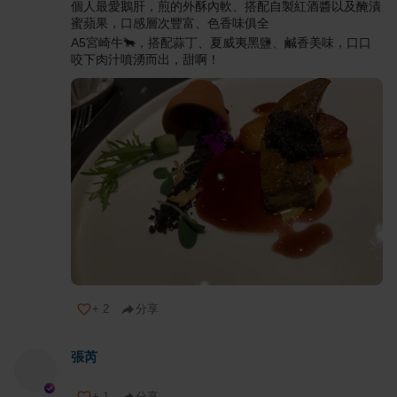
個人最愛鵝肝，煎的外酥內軟、搭配自製紅酒醬以及醃漬
蜜蘋果，口感層次豐富、色香味俱全
A5宮崎牛🐂，搭配蒜丁、夏威夷黑鹽、鹹香美味，口口
咬下肉汁噴湧而出，甜啊！
+
2
分享
張芮
+
1
分享