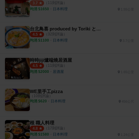
（
11
則評論）
3.7
均消 $
1650
・
日本料理
1.55公里
台北鳥喜 produced by Toriki とり喜
（
32
則評論）
4.5
均消 $
1100
・
日本料理
3.7公里
時時jiji爐端燒居酒屋
（
11
則評論）
4.5
均消 $
2000
・
居酒屋
1.65公里
WE里手工pizza
（
10
則評論）
均消 $
620
・
日本料理
456公尺
根 職人料理
（
17
則評論）
4.8
均消 $
1580
・
日本料理
1.24公里