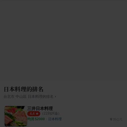
日本料理的排名
›
台北市
中山區
日本料理
的排名
三井日本料理
（
22
則評論）
4.4
均消 $
2000
・
日本料理
35公尺