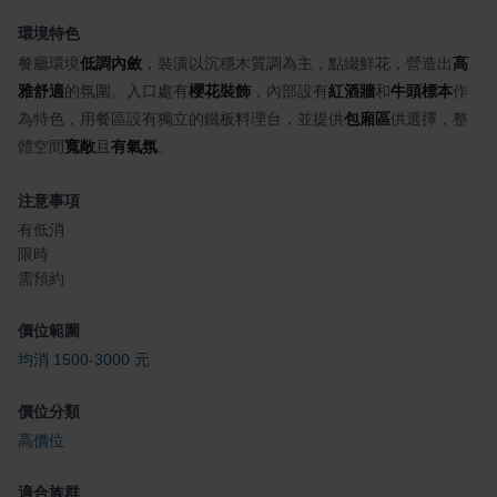
環境特色
餐廳環境
低調內斂
，裝潢以沉穩木質調為主，點綴鮮花，營造出
高
雅舒適
的氛圍。入口處有
櫻花裝飾
，內部設有
紅酒牆
和
牛頭標本
作
為特色，用餐區設有獨立的鐵板料理台，並提供
包廂區
供選擇，整
體空間
寬敞
且
有氣氛
。
注意事項
有低消
限時
需預約
價位範圍
均消 1500-3000 元
價位分類
高價位
適合族群