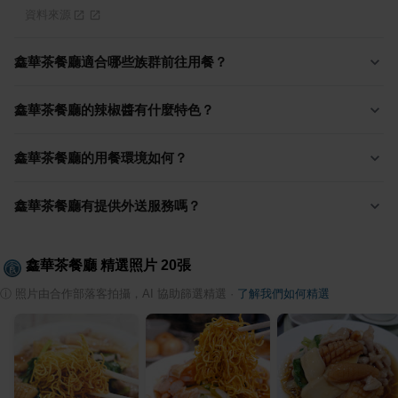
資料來源
鑫華茶餐廳適合哪些族群前往用餐？
鑫華茶餐廳的辣椒醬有什麼特色？
鑫華茶餐廳的用餐環境如何？
鑫華茶餐廳有提供外送服務嗎？
鑫華茶餐廳
精選照片
20
張
ⓘ
照片由合作部落客拍攝，AI 協助篩選精選
·
了解我們如何精選