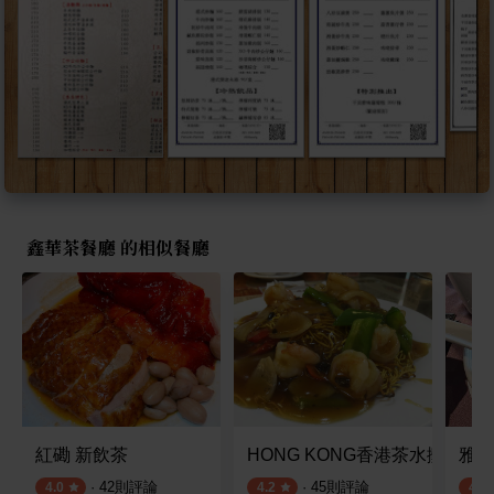
鑫華茶餐廳 的相似餐廳
紅磡 新飲茶
HONG KONG香港茶水攤
雅苑
·
42
則評論
·
45
則評論
4.0
4.2
4.2