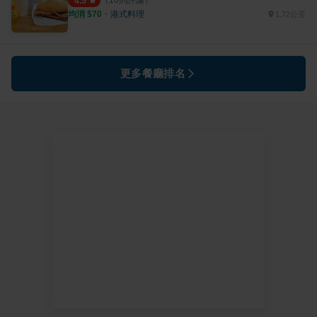
4.5
均消 $
70
・
港式料理
1.72公里
更多餐廳排名