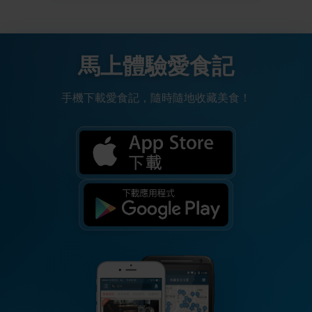
馬上體驗愛食記
手機下載愛食記，隨時隨地收藏美食！