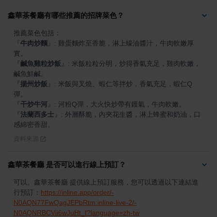
鑫華茶餐廳有哪些推薦的招牌菜色？
『
牛肉炒麵
』
: 雞蛋麵炸至香脆，淋上蠔油醬汁，牛肉軟嫩厚
『
鹹魚雞粒炒飯
』
: 米飯粒粒分明，炒得香氣充足，雞肉軟嫩，
『
揚州炒飯
』
: 米飯與叉燒、蝦仁等拌炒，香氣充足，蝦仁Q
『
干炒牛河
』
『
法蘭西多士
』
: 外層酥脆，內夾花生醬，淋上蜂蜜和奶油，口
感綿密香甜。
資料來源
鑫華茶餐廳 是否可以進行線上預訂？
可以。鑫華茶餐廳 提供線上預訂服務，您可以透過以下連結進
行預訂：
https://inline.app/order/-
N0AQN77FwQagJEPbRtm:inline-live-2/-
N0AQNRBCVii6wJuHt_f?language=zh-tw