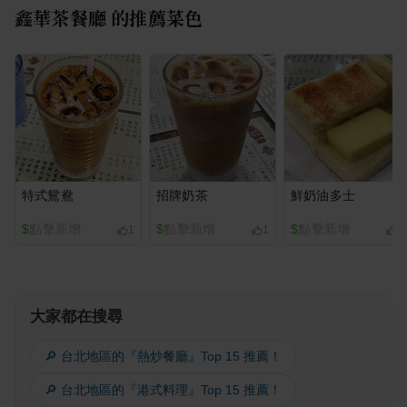
鑫華茶餐廳
的推薦菜色
特式鴛鴦
招牌奶茶
鮮奶油多士
$
點擊新增
$
點擊新增
$
點擊新增
1
1
2
大家都在搜尋
🔎 台北地區的『熱炒餐廳』Top 15 推薦！
🔎 台北地區的『港式料理』Top 15 推薦！