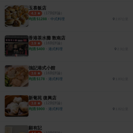
玉喜飯店
（
17
則評論）
4.3
均消 $
1288
・
中式料理
2.87公里
香港茶水攤 敦南店
（
16
則評論）
3.9
均消 $
400
・
港式料理
2.3公里
強記港式小館
（
16
則評論）
3.6
均消 $
178
・
港式料理
1.83公里
新葡苑 復興店
（
12
則評論）
3.8
均消 $
900
・
港式料理
1.82公里
願有記
（
10
則評論）