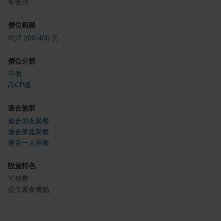
有低消
價位範圍
均消 200-400 元
價位分類
平價
高CP值
適合族群
適合朋友聚餐
適合家庭聚餐
適合一人用餐
設施特色
可外帶
提供素食餐點