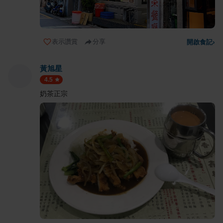
表示讚賞
分享
開啟食記
›
黃旭星
4.5
奶茶正宗