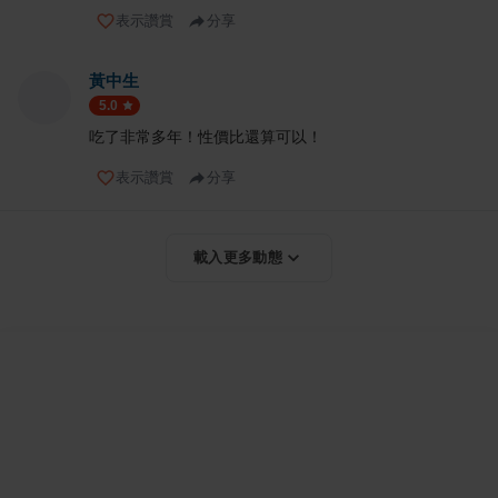
表示讚賞
分享
黃中生
5.0
吃了非常多年！性價比還算可以！
表示讚賞
分享
載入更多動態