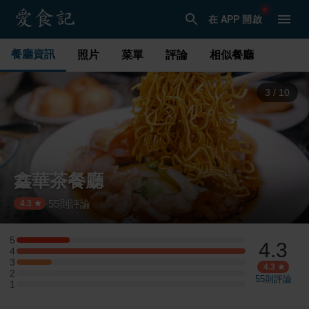
在 APP 開啟
餐廳資訊
照片
菜單
評論
相似餐廳
4
/
10
鑫華茶餐廳
55
則評論
·
4.3
5
4.3
5 星：3 則評論
4
4 星：13 則評論
3
3 星：2 則評論
4.3
2
2 星：0 則評論
55
則評論
1
1 星：0 則評論