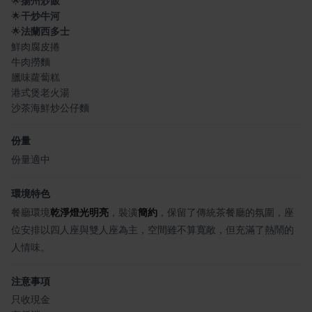
🌟
揚州炒飯
🌟
干炒牛河
🌟
法蘭西多士
鮮肉腐皮捲
牛肉撈麵
臘味蘿蔔糕
港式煲老火湯
沙茶海鮮炒公仔麵
份量
份量適中
環境特色
餐廳環境
乾淨燈光明亮
，裝潢
簡約
，保留了傳統茶餐廳的氛圍，座
位安排以四人座與雙人座為主，空間雖不算寬敞，但充滿了熱鬧的
人情味。
注意事項
只收現金