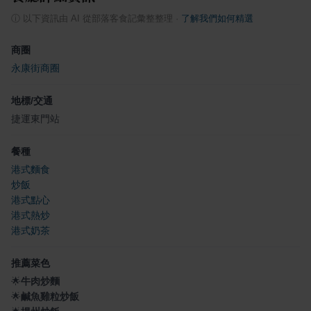
ⓘ
以下資訊由 AI 從部落客食記彙整整理
·
了解我們如何精選
商圈
永康街商圈
地標/交通
捷運東門站
餐種
港式麵食
炒飯
港式點心
港式熱炒
港式奶茶
推薦菜色
🌟
牛肉炒麵
🌟
鹹魚雞粒炒飯