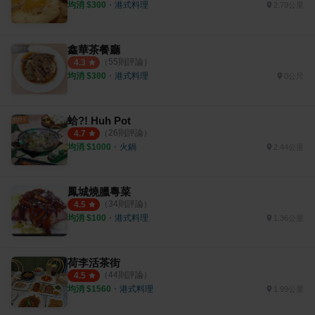
均消 $
300
・
港式料理
2.79公里
鑫華茶餐廳
（
55
則評論）
4.3
均消 $
300
・
港式料理
0公尺
蛤?! Huh Pot
（
26
則評論）
4.7
均消 $
1000
・
火鍋
2.44公里
鳳城燒臘粵菜
（
34
則評論）
4.5
均消 $
100
・
港式料理
1.36公里
荷李活茶街
（
44
則評論）
4.5
均消 $
1560
・
港式料理
1.99公里