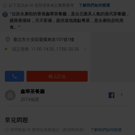
以下資訊由 AI 從部落客食記彙整整理
·
了解我們如何精選
“
位於永康街的香港鑫華茶餐廳，是台北最具人氣的港式茶餐廳，
經典香港味，天天客滿，提供道地港點粵菜，是永康街必吃美
食。
”
臺北市大安區愛國東路101號1樓
現正營業: 11:00-14:30, 17:00-20:30
線上訂位
鑫華茶餐廳
鑫
2074
個讚
常見問題
ⓘ
本問答由 AI 整理自真實食記（附資料來源）
·
了解我們如何精選