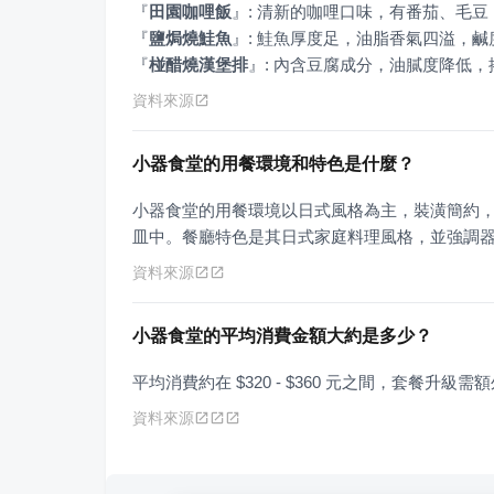
『
田園咖哩飯
』
『
鹽焗燒鮭魚
』
『
椪醋燒漢堡排
』
: 內含豆腐成分，油膩度降低
資料來源
小器食堂的用餐環境和特色是什麼？
小器食堂的用餐環境以日式風格為主，裝潢簡約
皿中。餐廳特色是其日式家庭料理風格，並強調
資料來源
小器食堂的平均消費金額大約是多少？
平均消費約在 $320 - $360 元之間，套餐升級需
資料來源