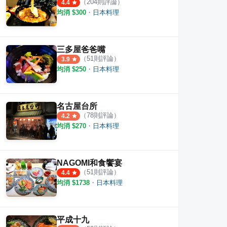
（
204
則評論）
4.4
均消 $
300
・
日本料理
冰 かき氷 / 日式蔬食 中山赤峰店
泰和樓
惡犬
·
25
則評論
三多屋爸爸嘴
·
45
則評論
4.3
3.8
（
51
則評論）
3.9
均消 $
250
・
日本料理
名古屋台所
（
78
則評論）
4.2
均消 $
270
・
日本料理
NAGOMI和食饗宴
（
51
則評論）
4.4
均消 $
1738
・
日本料理
平成十九