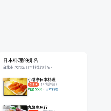
日本料理的排名
台北市
大同區
日本料理
的排名
›
小巷亭日本料理
（
17
則評論）
3.8
均消 $
500
・
日本料理
丸隆生魚行