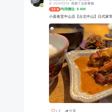
於
2024/03/18
推薦了這家餐廳
均消價位: $
400
3.5
小器食堂中山店【台北中山】日式家常
+
2
分享