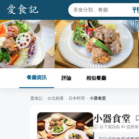
餐廳資訊
評論
相似餐廳
愛食記
›
台北
精選
›
日本料理
›
小器食堂
小器食堂
以下資訊由 AI 從部