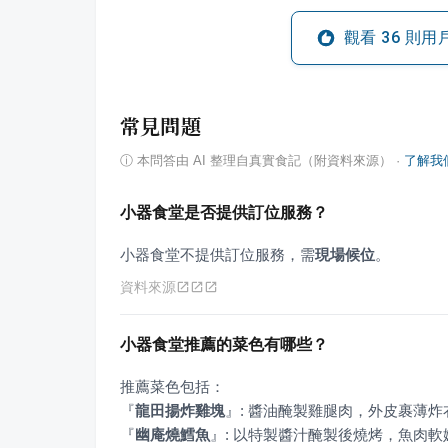
觀看
36
則用
常見問題
ⓘ
本問答由 AI 整理自真實食記（附資料來源）
·
了解我
小器食堂是否提供訂位服務？
小器食堂不提供訂位服務，需
現場候位
。
資料來源
小器食堂推薦的菜色有哪些？
『
龍田揚炸雞塊
』
『
幽庵燒鱈魚
』