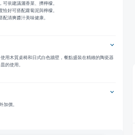
，搭配清爽醬汁美味健康。
，使用木質桌椅和日式白色牆壁，餐點盛裝在精緻的陶瓷器
器皿的使用。
額外加價。