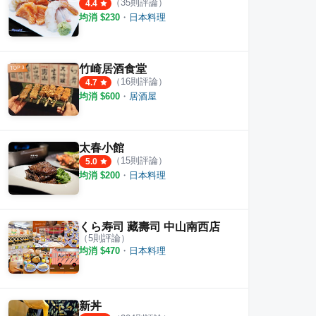
（
35
則評論）
4.4
均消 $
230
・
日本料理
竹崎居酒食堂
（
16
則評論）
4.7
均消 $
600
・
居酒屋
太春小館
（
15
則評論）
5.0
均消 $
200
・
日本料理
くら寿司 藏壽司 中山南西店
（
5
則評論）
均消 $
470
・
日本料理
新丼