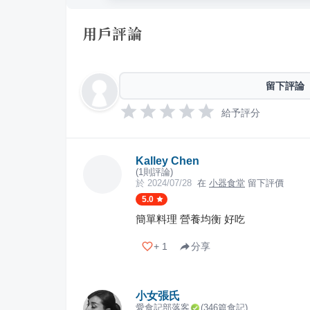
用戶評論
留下評論
給予評分
Kalley Chen
(
1
則評論)
於
2024/07/28
在
小器食堂
留下評價
5.0
簡單料理 營養均衡 好吃
+
1
分享
小女張氏
愛食記部落客
(
346
篇食記)