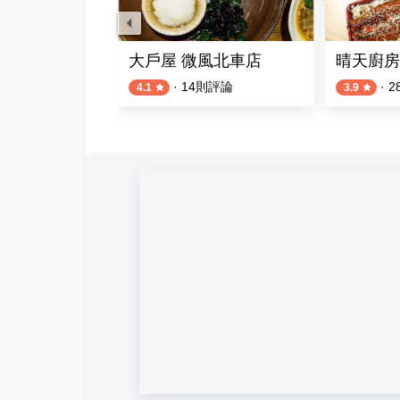
大戶屋 微風北車店
晴天廚房
則評論
·
14
則評論
·
2
4.1
3.9