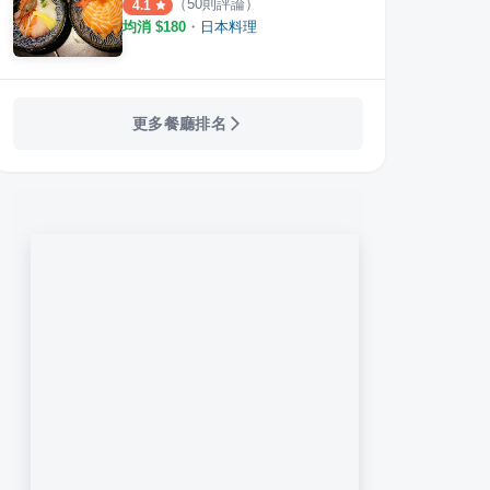
（
50
則評論）
4.1
均消 $
180
・
日本料理
更多餐廳排名