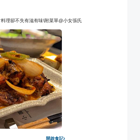
料理卻不失有滋有味\附菜單@小女張氏
›
開啟食記