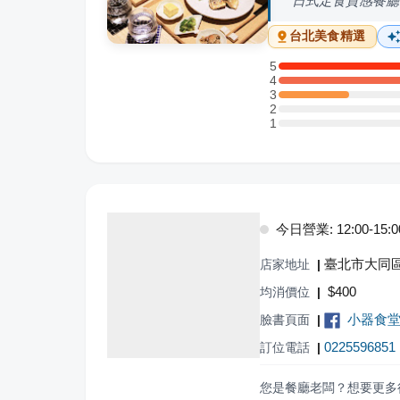
日式定食質感餐廳
台北
美食精選
5
5 星：2 則評論
4
4 星：4 則評論
3
3 星：1 則評論
2
2 星：0 則評論
1
1 星：0 則評論
今日營業: 12:00-15:00,
臺北市大同區
店家地址
|
$
400
均消價位
|
小器食
臉書頁面
|
0225596851
訂位電話
|
您是餐廳老闆？想要更多