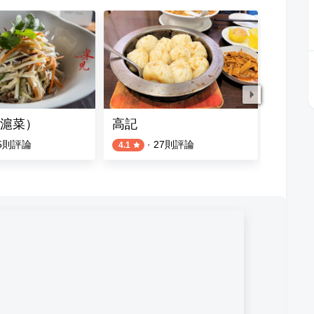
滬菜）
高記
小魏川
5
則評論
·
27
則評論
4.1
4.3