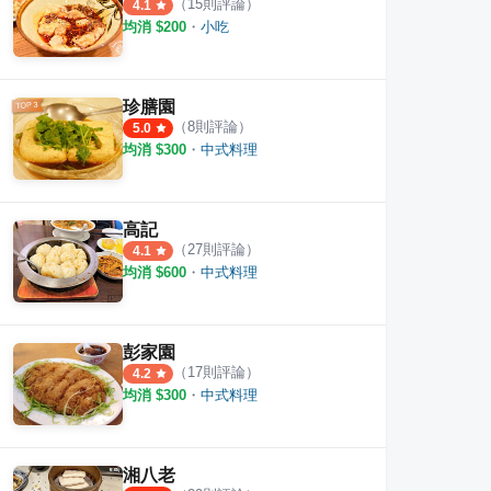
（
15
則評論）
4.1
均消 $
200
・
小吃
珍膳園
（
8
則評論）
5.0
均消 $
300
・
中式料理
高記
（
27
則評論）
4.1
均消 $
600
・
中式料理
彭家園
（
17
則評論）
4.2
均消 $
300
・
中式料理
湘八老