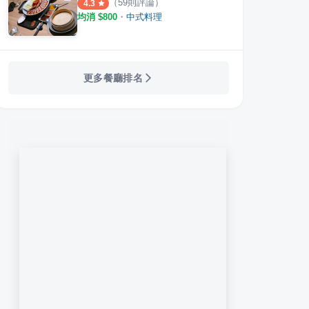
（
59
則評論）
4.3
均消 $
800
・
中式料理
更多餐廳排名
菜餐廳
湘八老
泰和
·
27
則評論
·
29
則評論
4.4
4.3