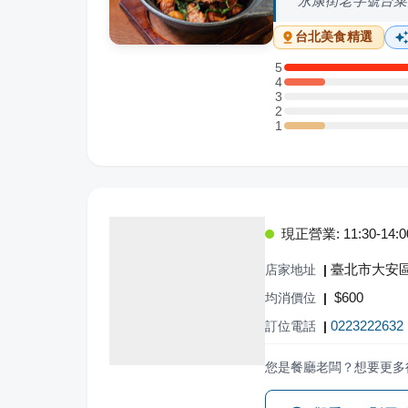
永康街老字號台菜
台北
美食精選
5
5 星：7 則評論
4
4 星：1 則評論
3
3 星：0 則評論
2
2 星：0 則評論
1
1 星：1 則評論
現正營業: 11:30-14:00,
臺北市大安區
店家地址
|
$
600
均消價位
|
0223222632
訂位電話
|
您是餐廳老闆？想要更多