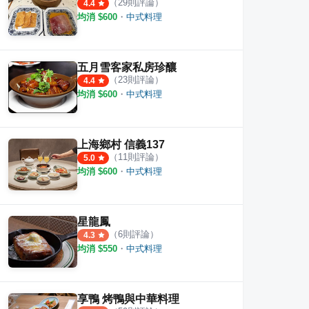
（
29
則評論）
4.4
均消 $
600
・
中式料理
五月雪客家私房珍釀
（
23
則評論）
4.4
均消 $
600
・
中式料理
上海鄉村 信義137
（
11
則評論）
5.0
均消 $
600
・
中式料理
星龍鳳
（
6
則評論）
4.3
均消 $
550
・
中式料理
享鴨 烤鴨與中華料理