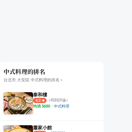
中式料理的排名
台北市
大安區
中式料理
的排名
›
泰和樓
（
45
則評論）
4.3
均消 $
680
・
中式料理
蕭家小館