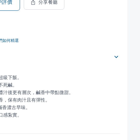
戶評價
分享餐廳
們如何精選
，口感紮實。