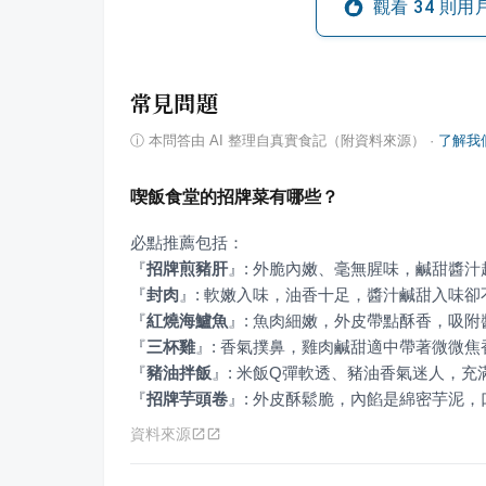
觀看
34
則用
常見問題
ⓘ
本問答由 AI 整理自真實食記（附資料來源）
·
了解我
喫飯食堂的招牌菜有哪些？
『
招牌煎豬肝
』
『
封肉
』
『
紅燒海鱸魚
』
『
三杯雞
』
『
豬油拌飯
』
『
招牌芋頭卷
』
: 外皮酥鬆脆，內餡是綿密芋泥
資料來源