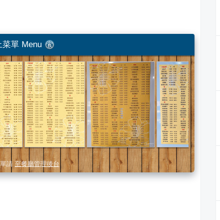
菜單 Menu
單請
至餐廳管理後台