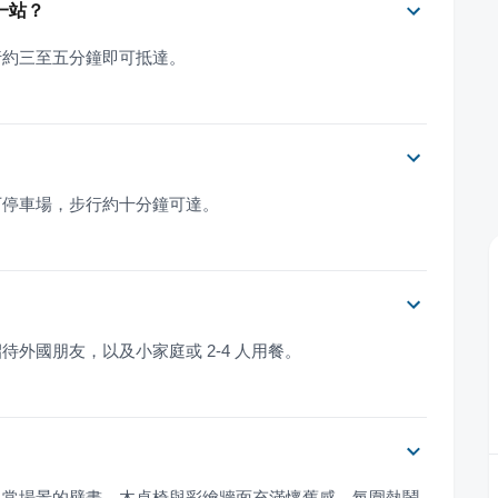
一站？
行約三至五分鐘即可抵達。
下停車場，步行約十分鐘可達。
待外國朋友，以及小家庭或 2-4 人用餐。
日常場景的壁畫，木桌椅與彩繪牆面充滿懷舊感，氛圍熱鬧