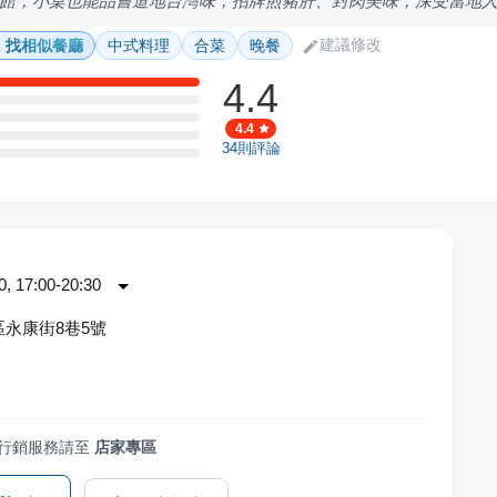
館，小桌也能品嘗道地台灣味，招牌煎豬肝、封肉美味，深受當地
建議修改
找相似餐廳
中式料理
合菜
晚餐
4.4
4.4
34
則評論
 17:00-20:30
永康街8巷5號
行銷服務請至
店家專區