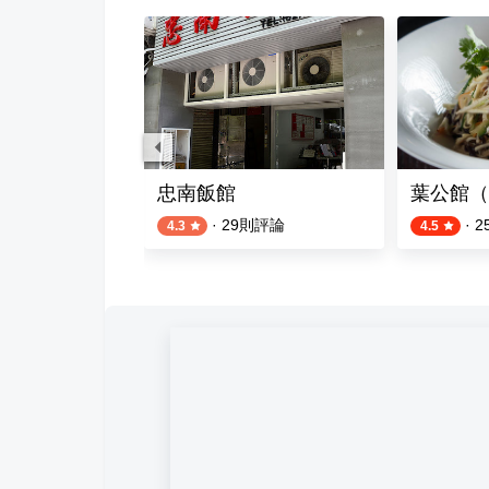
館
忠南飯館
葉公館（
則評論
·
29
則評論
·
2
4.3
4.5