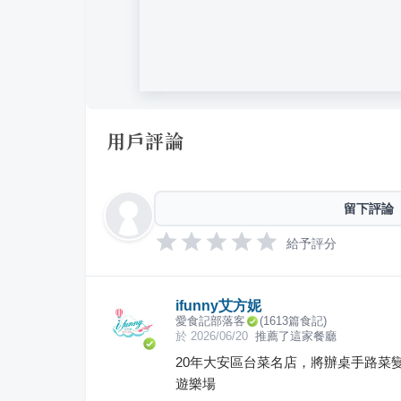
用戶評論
留下評論
給予評分
ifunny艾方妮
愛食記部落客
(
1613
篇食記)
於
2026/06/20
推薦了這家餐廳
20年大安區台菜名店，將辦桌手路菜變身
遊樂場