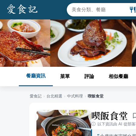
餐廳資訊
菜單
評論
相似餐廳
愛食記
›
台北
精選
›
中式料理
›
喫飯食堂
喫飯食堂
以下資訊由 AI 從部