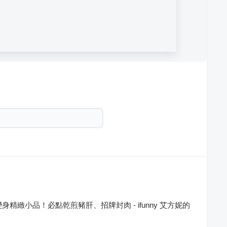
精緻小品！必點乾煎豬肝、招牌封肉 - ifunny 艾方妮的