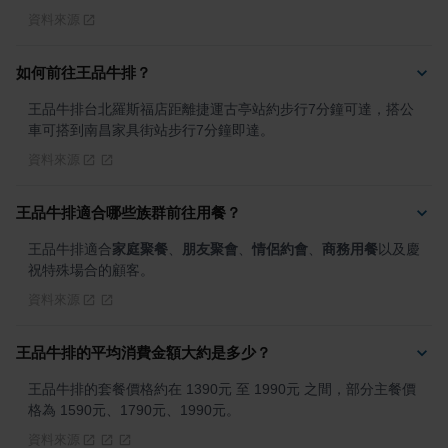
資料來源
如何前往王品牛排？
王品牛排台北羅斯福店距離捷運古亭站約步行7分鐘可達，搭公
車可搭到南昌家具街站步行7分鐘即達。
資料來源
王品牛排適合哪些族群前往用餐？
王品牛排適合
家庭聚餐
、
朋友聚會
、
情侶約會
、
商務用餐
以及慶
祝特殊場合的顧客。
資料來源
王品牛排的平均消費金額大約是多少？
王品牛排的套餐價格約在 1390元 至 1990元 之間，部分主餐價
格為 1590元、1790元、1990元。
資料來源