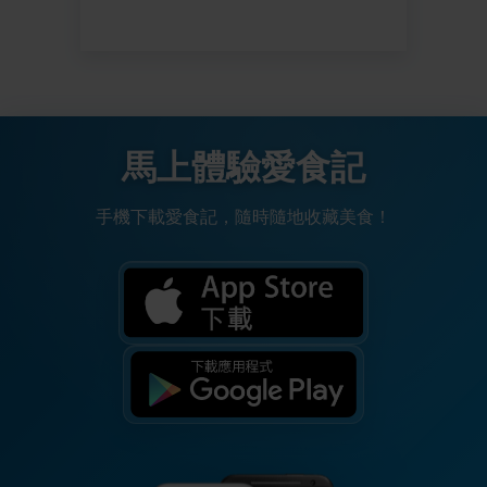
馬上體驗愛食記
手機下載愛食記，隨時隨地收藏美食！