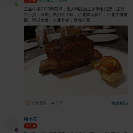
均消價位: $
1800
4.5
王品牛排2025新菜單，義大利星級主廚聯名限定，王品
牛小排，法式小羊排佐大蝦，台北羅斯福店，台北牛排推
薦，聖誕大餐，台北美食，聚餐推薦。
表示讚賞
分享
開啟食記
›
張小玉
5.0