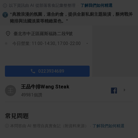
以下資訊由 AI 從部落客食記彙整整理
·
了解我們如何精選
“
典雅浪漫的氛圍，適合約會，提供全新私廚主題裝潢，酥烤戰斧
豬排與法國淡菜等精緻菜色。
”
臺北市中正區羅斯福路二段9號
今日營業: 11:00-14:30, 17:00-22:00
0223934689
王品牛排Wang Steak
王
49981
個讚
常見問題
ⓘ
本問答由 AI 整理自真實食記（附資料來源）
·
了解我們如何精選