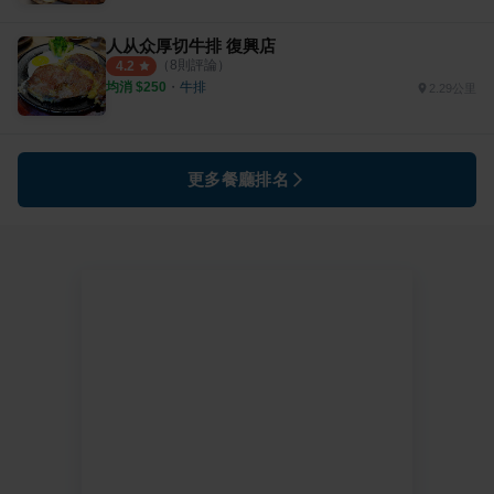
人从众厚切牛排 復興店
（
8
則評論）
4.2
均消 $
250
・
牛排
2.29公里
更多餐廳排名