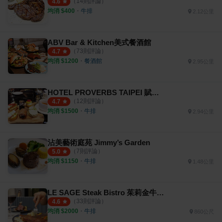
（
14
則評論）
4.6
均消 $
400
・
牛排
2.12公里
ABV Bar & Kitchen美式餐酒館
（
73
則評論）
4.7
均消 $
1200
・
餐酒館
2.95公里
HOTEL PROVERBS TAIPEI 賦樂旅居
（
12
則評論）
4.7
均消 $
1500
・
牛排
2.94公里
沾美藝術庭苑 Jimmy’s Garden
（
7
則評論）
5.0
均消 $
1150
・
牛排
1.48公里
LE SAGE Steak Bistro 茱莉金牛排餐酒館
（
33
則評論）
4.6
均消 $
2000
・
牛排
860公尺