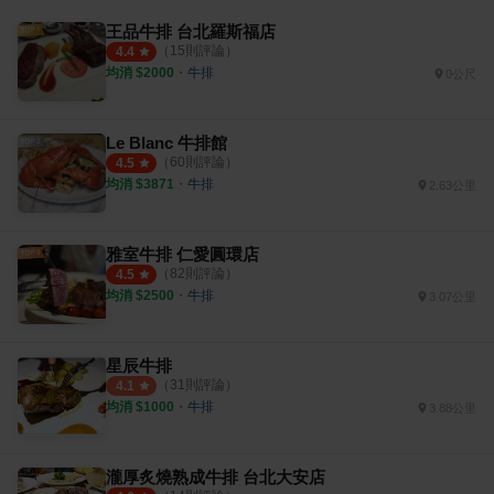
王品牛排 台北羅斯福店
（
15
則評論）
4.4
均消 $
2000
・
牛排
0公尺
Le Blanc 牛排館
（
60
則評論）
4.5
均消 $
3871
・
牛排
2.63公里
雅室牛排 仁愛圓環店
（
82
則評論）
4.5
均消 $
2500
・
牛排
3.07公里
星辰牛排
（
31
則評論）
4.1
均消 $
1000
・
牛排
3.88公里
瀧厚炙燒熟成牛排 台北大安店