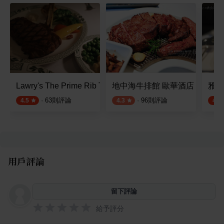
Lawry's The Prime Rib Taipei
地中海牛排館 歐華酒店
雅室
·
63
則評論
·
96
則評論
4.5
4.3
4.5
用戶評論
留下評論
給予評分