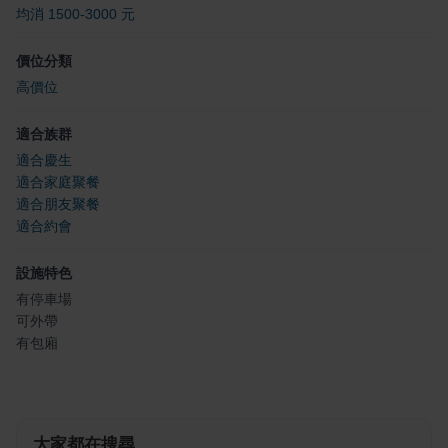
均消 1500-3000 元
價位分類
高價位
適合族群
適合慶生
適合家庭聚餐
適合朋友聚餐
適合約會
設施特色
有停車場
可外帶
有包廂
大家都在搜尋