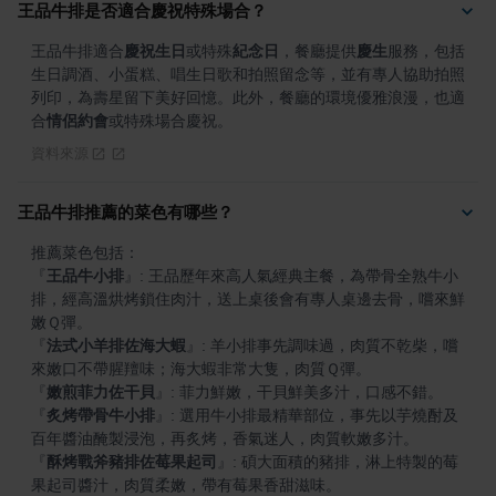
王品牛排是否適合慶祝特殊場合？
王品牛排適合
慶祝生日
或特殊
紀念日
，餐廳提供
慶生
服務，包括
生日調酒、小蛋糕、唱生日歌和拍照留念等，並有專人協助拍照
列印，為壽星留下美好回憶。此外，餐廳的環境優雅浪漫，也適
合
情侶約會
或特殊場合慶祝。
資料來源
王品牛排推薦的菜色有哪些？
『
王品牛小排
』
: 王品歷年來高人氣經典主餐，為帶骨全熟牛小
排，經高溫烘烤鎖住肉汁，送上桌後會有專人桌邊去骨，嚐來鮮
『
法式小羊排佐海大蝦
』
: 羊小排事先調味過，肉質不乾柴，嚐
『
嫩煎菲力佐干貝
』
『
炙烤帶骨牛小排
』
: 選用牛小排最精華部位，事先以芋燒酎及
『
酥烤戰斧豬排佐莓果起司
』
: 碩大面積的豬排，淋上特製的莓
果起司醬汁，肉質柔嫩，帶有莓果香甜滋味。