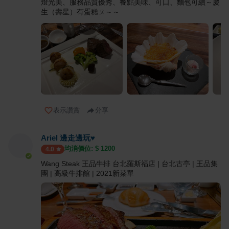
燈光美、服務品質優秀、餐點美味、可口、麵包可續～慶
生（壽星）有蛋糕ㄡ～～
表示讚賞
分享
Ariel 邊走邊玩♥
均消價位: $
1200
4.0
Wang Steak 王品牛排 台北羅斯福店 | 台北古亭 | 王品集
團 | 高級牛排館 | 2021新菜單