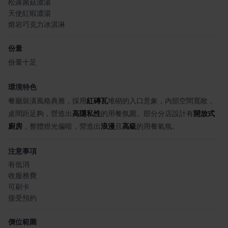
松露菌菇濃湯
天使紅蝦濃湯
熔岩巧克力冰淇淋
份量
份量十足
環境特色
餐廳裝潢風格典雅，採用
紅磚瓦
堆砌的入口意象，內部空間寬敞，
桌間距足夠，營造出
高隱私性
的用餐氛圍。部分分店設計有
開放式
廚房
，整體燈光偏暗，營造出
浪漫
且
高級
的用餐氣氛。
注意事項
有低消
收服務費
可刷卡
接受預約
價位範圍