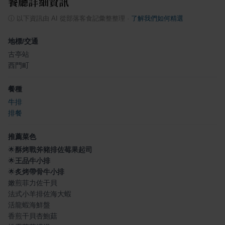
餐廳詳細資訊
ⓘ
以下資訊由 AI 從部落客食記彙整整理
·
了解我們如何精選
地標/交通
古亭站
西門町
餐種
牛排
排餐
推薦菜色
🌟
酥烤戰斧豬排佐莓果起司
🌟
王品牛小排
🌟
炙烤帶骨牛小排
嫩煎菲力佐干貝
法式小羊排佐海大蝦
活龍蝦海鮮盤
香煎干貝杏鮑菇