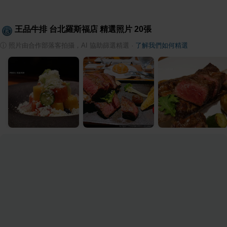
王品牛排 台北羅斯福店
精選照片
20
張
ⓘ
照片由合作部落客拍攝，AI 協助篩選精選
·
了解我們如何精選