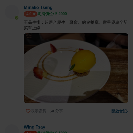
Minako Tseng
均消價位: $
2000
4.0
王品牛排：超適合慶生、聚會、約會餐廳。壽星優惠全新
菜單上線
表示讚賞
分享
開啟食記
›
Wing Tsay