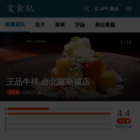
在 APP 開啟
餐廳資訊
照片
菜單
評論
相似餐廳
3
/
10
王品牛排 台北羅斯福店
15
則評論
·
4.4
5
4.4
5 星：2 則評論
4
4 星：5 則評論
3
3 星：0 則評論
4.4
2
2 星：0 則評論
15
則評論
1
1 星：0 則評論