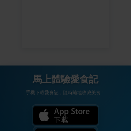
馬上體驗愛食記
手機下載愛食記，隨時隨地收藏美食！