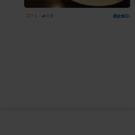
+
1
分享
開啟食記
›