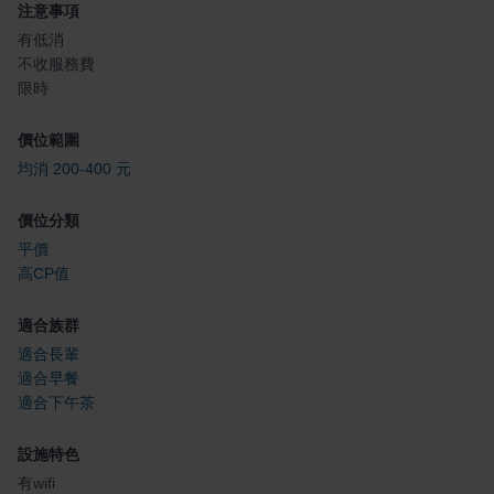
注意事項
有低消
不收服務費
限時
價位範圍
均消 200-400 元
價位分類
平價
高CP值
適合族群
適合長輩
適合早餐
適合下午茶
設施特色
有wifi