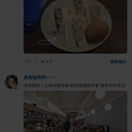
+
1
分享
開啟食記
›
美食猛男阿一一
南美咖啡｜士林站咖啡廳 昭和風優雅早餐 飄香50年老店