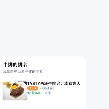
牛排的排名
台北市
中山區
牛排
的排名
›
TASTY西堤牛排 台北南京東店
（
7
則評論）
3.4
均消 $
600
・
牛排