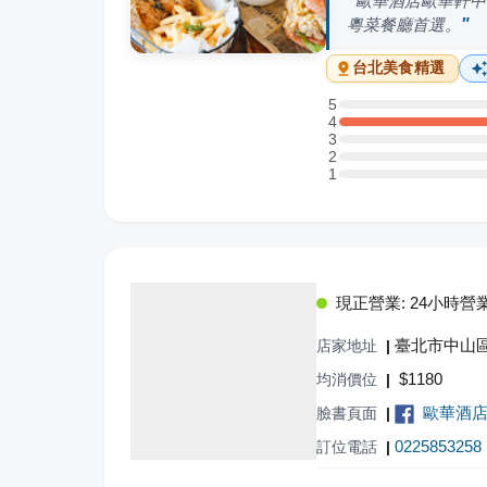
歐華酒店歐華軒中
粵菜餐廳首選。
台北
美食精選
5
5 星：0 則評論
4
4 星：1 則評論
3
3 星：0 則評論
2
2 星：0 則評論
1
1 星：0 則評論
現正營業: 24小時營
臺北市中山區
店家地址
|
$
1180
均消價位
|
歐華酒店 Th
臉書頁面
|
0225853258
訂位電話
|