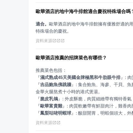
歐華酒店的地中海牛排館適合慶祝特殊場合嗎
適合。
歐華酒店的地中海牛排館擁有優雅舒適的
特殊場合的慶祝。
資料來源
歐華酒店推薦的招牌菜色有哪些？
『
濕式熟成45天美國金牌極黑和牛肋眼牛排
』
『
吉品鮑魚佛跳牆
』
: 集合鮑魚、海參、干貝、
『
脆皮乳鴿
』
『
歐華富貴雞
』
『
鳳梨咕咾明蝦球
』
: 酸甜開胃，明蝦個頭大，外
資料來源