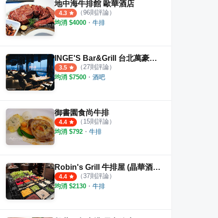
地中海牛排館 歐華酒店
（
96
則評論）
4.3
均消 $
4000
・
牛排
INGE'S Bar&Grill 台北萬豪酒店
（
27
則評論）
3.5
均消 $
7500
・
酒吧
御書園食尚牛排
（
15
則評論）
4.4
均消 $
792
・
牛排
Robin's Grill 牛排屋 (晶華酒店)
（
37
則評論）
4.4
均消 $
2130
・
牛排