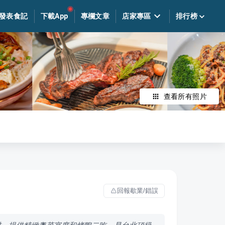
發表食記
下載App
專欄文章
店家專區
排行榜
查看所有照片
回報歇業/錯誤