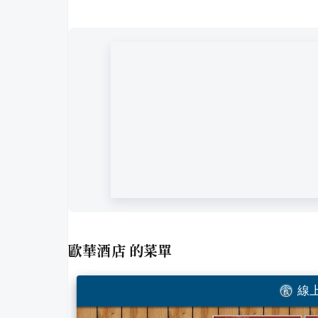
歐華酒店
的菜單
線上