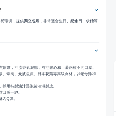
？
用餐環境，提供
獨立包廂
，非常適合生日、
紀念日
、
求婚
等
魚膠、螺肉、曼波魚皮、日本花菇等高級食材，以老母雞和
酥內Q彈。