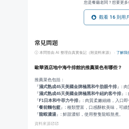
您是餐廳老闆？想要更多
觀看
16
則用
常見問題
ⓘ
本問答由 AI 整理自真實食記（附資料來源）
·
了解我
歐華酒店地中海牛排館的推薦菜色有哪些？
『
濕式熟成45天美國金牌極黑和牛肋眼牛排
』
『
濕式熟成45天美國金牌極黑和牛紐約客牛排
』
『
F1日本和牛菲力牛排
』
『
餐前麵包籃
』
『
龍蝦濃湯
』
: 鮮甜濃郁，使用整隻龍蝦熬煮。
資料來源