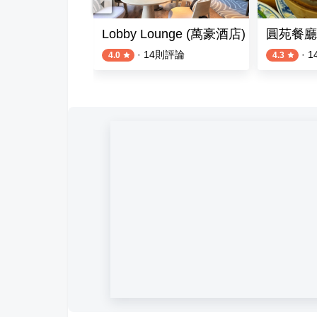
理廳 (老爺大酒店)
Lobby Lounge (萬豪酒店)
圓苑餐廳
則評論
·
14
則評論
·
1
4.0
4.3