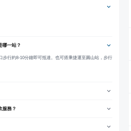
。
是哪一站？
步行約8-10分鐘即可抵達。也可搭乘捷運至圓山站，步行
飲服務？