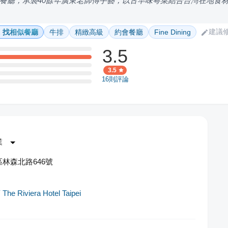
餐廳，承襲40餘年廣東老師傅手藝，以古早味粵菜結合台灣在地食
建議
找相似餐廳
牛排
精緻高級
約會餐廳
Fine Dining
3.5
3.5
16
則評論
業
林森北路646號
e Riviera Hotel Taipei