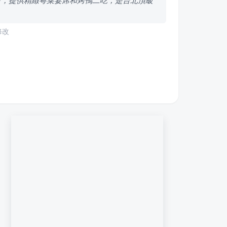
材，提供精緻粵菜宴席和烤鴨二吃，是台北頂級
修改