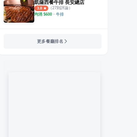
凱薩西餐牛排 長安總店
（
27
則評論）
3.8
均消 $
600
・
牛排
更多餐廳排名