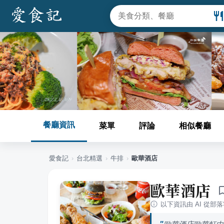
餐廳資訊
菜單
評論
相似餐廳
愛食記
›
台北
精選
›
牛排
›
歐華酒店
歐華酒店
以下資訊由 AI 從部