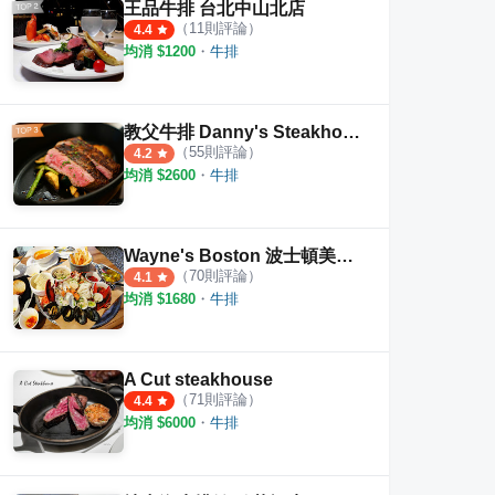
王品牛排 台北中山北店
（
11
則評論）
4.4
均消 $
1200
・
牛排
教父牛排 Danny's Steakhouse
（
55
則評論）
4.2
均消 $
2600
・
牛排
Wayne's Boston 波士頓美式龍蝦牛排餐廳
（
70
則評論）
4.1
均消 $
1680
・
牛排
A Cut steakhouse
（
71
則評論）
4.4
均消 $
6000
・
牛排