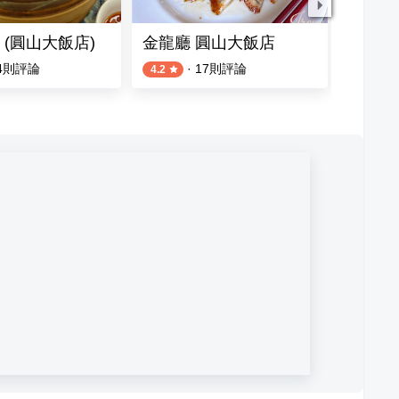
 (圓山大飯店)
金龍廳 圓山大飯店
台北晶華酒
4
則評論
·
17
則評論
4.2
4.5