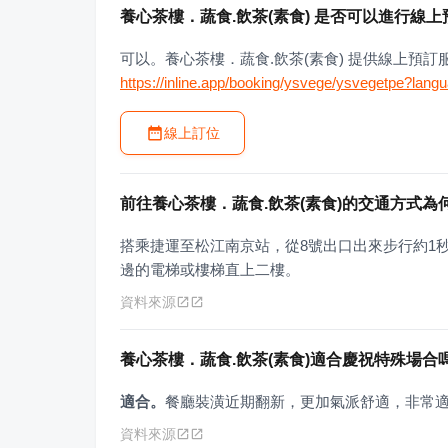
養心茶樓．蔬食.飲茶(素食) 是否可以進行線上
可以。養心茶樓．蔬食.飲茶(素食) 提供線上預
https://inline.app/booking/ysvege/ysvegetpe?lang
線上訂位
前往養心茶樓．蔬食.飲茶(素食)的交通方式為
搭乘捷運至松江南京站，從8號出口出來步行約1
邊的電梯或樓梯直上二樓。
資料來源
養心茶樓．蔬食.飲茶(素食)適合慶祝特殊場合
適合。
餐廳裝潢近期翻新，更加氣派舒適，非常
資料來源