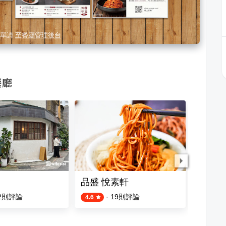
單請
至餐廳管理後台
餐廳
品盛 悅素軒
滿上仙
2
則評論
·
19
則評論
4.6
4.9