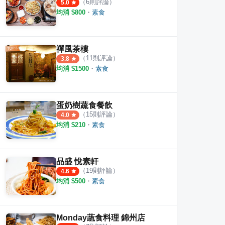
（
6
則評論）
5.0
均消 $
800
・
素食
禪風茶樓
（
11
則評論）
3.8
均消 $
1500
・
素食
蛋奶樹蔬食餐飲
（
15
則評論）
4.0
均消 $
210
・
素食
品盛 悅素軒
（
19
則評論）
4.6
均消 $
500
・
素食
Monday蔬食料理 錦州店