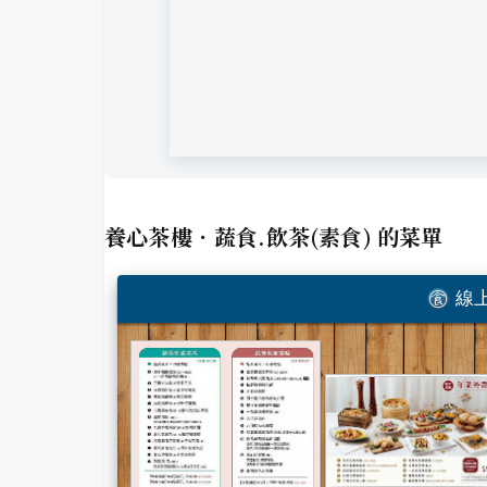
養心茶樓．蔬食.飲茶(素食)
的菜單
線上