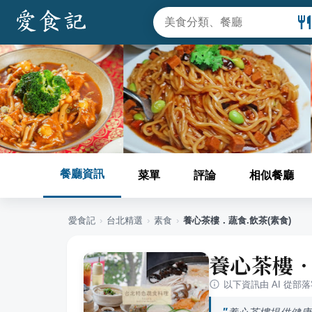
餐廳資訊
菜單
評論
相似餐廳
愛食記
›
台北
精選
›
素食
›
養心茶樓．蔬食.飲茶(素食)
養心茶樓．
以下資訊由 AI 從部