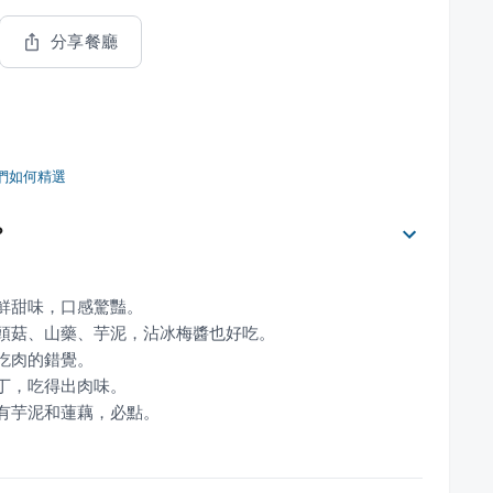
分享餐廳
們如何精選
？
餡有芋泥和蓮藕，必點。