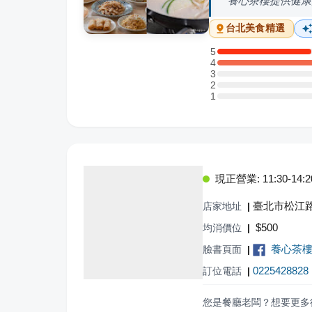
養心茶樓提供健康
台北
美食精選
5
5 星：3 則評論
4
4 星：7 則評論
3
3 星：0 則評論
2
2 星：0 則評論
1
1 星：0 則評論
現正營業: 11:30-14:20,
臺北市松江路
店家地址
|
$
500
均消價位
|
養心茶
臉書頁面
|
0225428828
訂位電話
|
您是餐廳老闆？想要更多