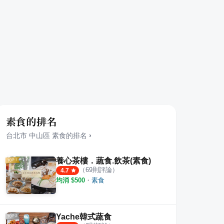
素食的排名
台北市
中山區
素食
的排名
›
養心茶樓．蔬食.飲茶(素食)
（
69
則評論）
4.7
均消 $
500
・
素食
Yache韓式蔬食