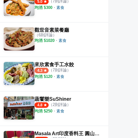
（
7
則評論）
5.0
均消 $
300
・
素食
觀世音素菜餐廳
（
6
則評論）
均消 $
1020
・
素食
來欣素食手工水餃
（
7
則評論）
4.3
均消 $
120
・
素食
蔬饗樂SuShiner
（
2
則評論）
4.8
均消 $
250
・
素食
Masala Art印度香料王 圓山花博店