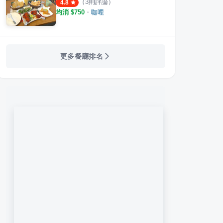
（
3
則評論）
4.8
均消 $
750
・
咖哩
更多餐廳排名
百選店
草茶飲專賣店
祥發茶餐廳 西門店
祥和
·
28
則評論
·
38
則評論
2.9
4.9