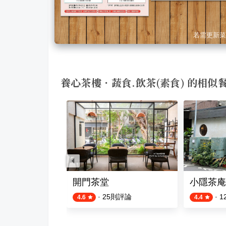
若需更新菜
養心茶樓．蔬食.飲茶(素食) 的相似
事
開門茶堂
小隱茶庵
則評論
·
25
則評論
·
1
4.6
4.4