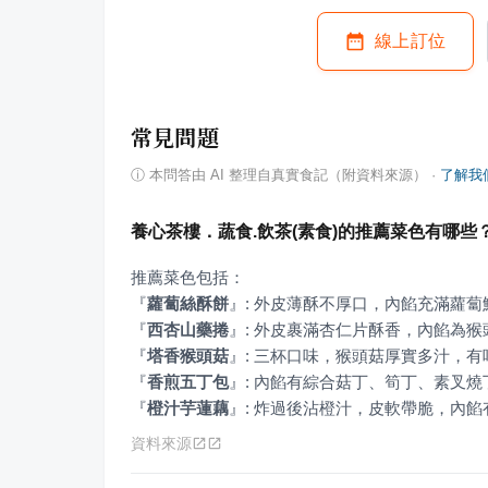
線上訂位
常見問題
ⓘ
本問答由 AI 整理自真實食記（附資料來源）
·
了解我
養心茶樓．蔬食.飲茶(素食)的推薦菜色有哪些
『
蘿蔔絲酥餅
』
『
西杏山藥捲
』
『
塔香猴頭菇
』
『
香煎五丁包
』
『
橙汁芋蓮藕
』
: 炸過後沾橙汁，皮軟帶脆，內
資料來源