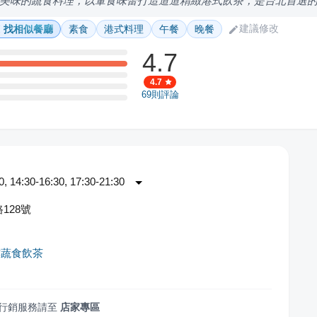
美味的蔬食料理，以葷食味蕾打造道道精緻港式飲茶，是台北首選
建議修改
找相似餐廳
素食
港式料理
午餐
晚餐
4.7
4.7
69
則評論
 14:30-16:30, 17:30-21:30
128號
樓蔬食飲茶
行銷服務請至
店家專區