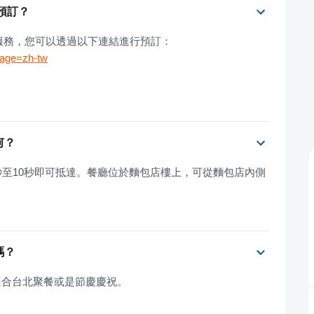
預訂？
訂服務，您可以透過以下連結進行預訂：
uage=zh-tw
何？
秒至10秒即可抵達。餐廳位於麵包店樓上，可從麵包店內側
嗎？
適合台北聚餐或是節慶慶祝。