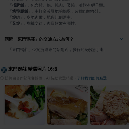
『
招牌飯
』
『
烤鴨腿飯
』
『
燒肉
』
『
叉燒
』
: 甜鹹交錯，肉質軟嫩有彈性。
請問「東門鴨莊」的交通方式為何？
「東門鴨莊」位於捷運東門站附近，步行約5分鐘可達。
東門鴨莊
精選照片
16
張
ⓘ
照片由合作部落客拍攝，AI 協助篩選精選
·
了解我們如何精選