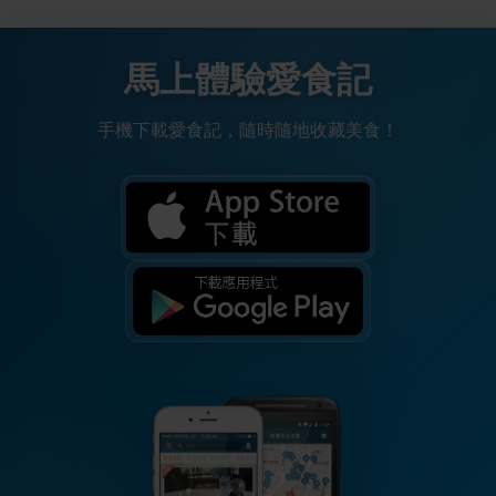
馬上體驗愛食記
手機下載愛食記，隨時隨地收藏美食！