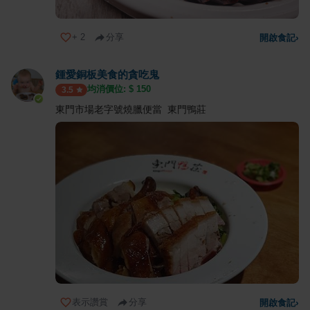
+
2
分享
開啟食記
›
鍾愛銅板美食的貪吃鬼
均消價位: $
150
3.5
東門市場老字號燒臘便當 東門鴨莊
表示讚賞
分享
開啟食記
›