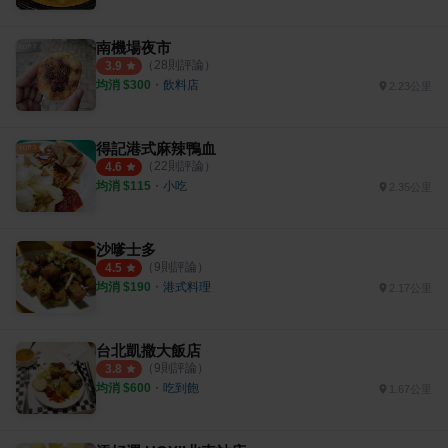
南機場夜市
（
28
則評論）
3.9
均消 $
300
・
飲料店
2.23公里
得記港式麻辣鴨血
（
22
則評論）
4.6
均消 $
115
・
小吃
2.35公里
沙嗲士多
（
9
則評論）
4.5
均消 $
190
・
港式料理
2.17公里
台北凱撒大飯店
（
9
則評論）
3.8
均消 $
600
・
吃到飽
1.67公里