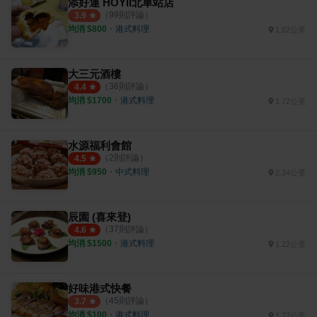
添好運 HOYII北車站店
（
99
則評論）
3.9
均消 $
800
・
港式料理
1.62公里
大三元酒樓
（
36
則評論）
4.4
均消 $
1700
・
港式料理
1.72公里
水源福利會館
（
2
則評論）
4.5
均消 $
950
・
中式料理
2.34公里
辰園 (喜來登)
（
37
則評論）
4.6
均消 $
1500
・
港式料理
1.22公里
好味港式快餐
（
45
則評論）
3.7
均消 $
100
・
港式料理
1.77公里