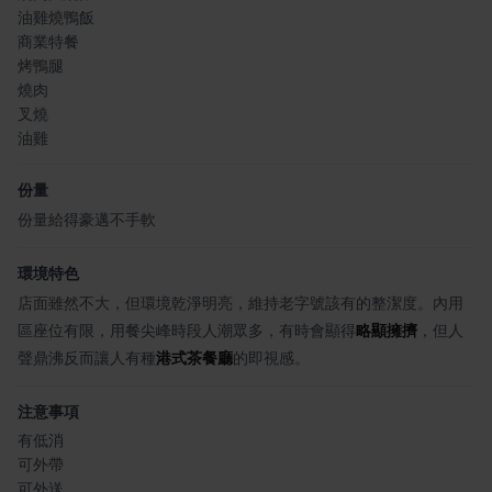
油雞燒鴨飯
商業特餐
烤鴨腿
燒肉
叉燒
油雞
份量
份量給得豪邁不手軟
環境特色
店面雖然不大，但環境乾淨明亮，維持老字號該有的整潔度。內用
區座位有限，用餐尖峰時段人潮眾多，有時會顯得
略顯擁擠
，但人
聲鼎沸反而讓人有種
港式茶餐廳
的即視感。
注意事項
有低消
可外帶
可外送