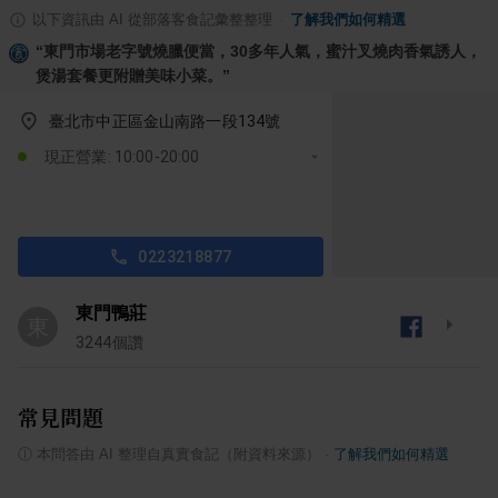
以下資訊由 AI 從部落客食記彙整整理
·
了解我們如何精選
“
東門市場老字號燒臘便當，30多年人氣，蜜汁叉燒肉香氣誘人，
煲湯套餐更附贈美味小菜。
”
臺北市中正區金山南路一段134號
現正營業: 10:00-20:00
0223218877
東門鴨莊
東
3244
個讚
常見問題
ⓘ
本問答由 AI 整理自真實食記（附資料來源）
·
了解我們如何精選