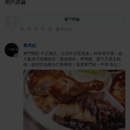
用戶評論
留下評論
給予評分
寒武紀
東門鴨莊 中正總店．台北中正區美食｜40年老字號～超
人氣港式燒臘便當！脆皮燒肉、烤鴨腿、蜜汁叉燒太銷
魂！超好吃油蔥自己爽爽加！捷運東門站～中肯‧食記！