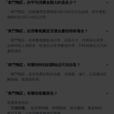
「東門鴨莊」的平均消費金額大約是多少？
「東門鴨莊」的燒臘便當價格從100-200元左右起跳，部分餐點
價格約在100-140元之間。
「東門鴨莊」的用餐氛圍是否適合慶祝特殊場合？
「東門鴨莊」的用餐氛圍較為日常，店面不大，內用座位有限，
尖峰時段人潮眾多，較適合日常用餐或外帶，不特別適合正式的
慶祝場合。
「東門鴨莊」有哪些特別的調味品可供自取？
「東門鴨莊」提供免費自取的油蔥、冰梅醬、滷汁，以及醬油生
醃辣椒、辣蘿蔔乾等。
「東門鴨莊」有哪些推薦菜色？
『
五福拼盤
』
: 包含烤鴨腿、煙燻雞腿、港式臘味、脆皮燒肉、