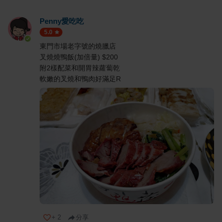
Penny愛吃吃
5.0
東門市場老字號的燒臘店
叉燒燒鴨飯(加倍量) $200
附2樣配菜和開胃辣蘿蔔乾
軟嫩的叉燒和鴨肉好滿足R
+
2
分享