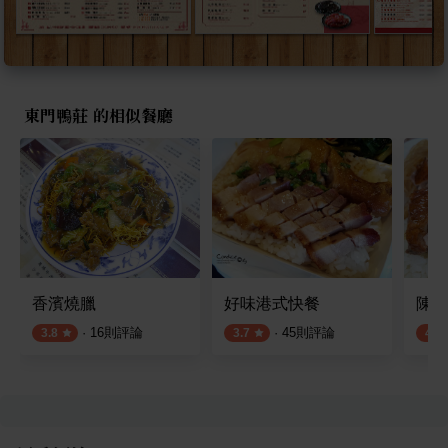
東門鴨莊 的相似餐廳
香濱燒臘
好味港式快餐
陳記
·
16
則評論
·
45
則評論
3.8
3.7
4.2