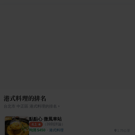
港式料理的排名
›
台北市
中正區
港式料理
的排名
點點心 微風車站
（
39
則評論）
4.1
均消 $
450
・
港式料理
1.75公里