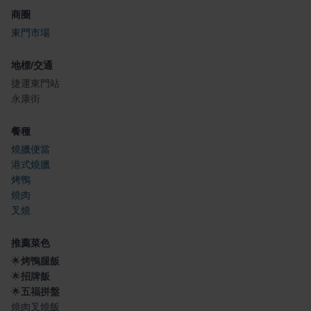
商圈
東門市場
地標/交通
捷運東門站
永康街
餐種
燒臘便當
港式燒臘
烤鴨
燒肉
叉燒
推薦菜色
🌟
烤鴨腿飯
🌟
招牌飯
🌟
五福拼盤
燒肉叉燒飯