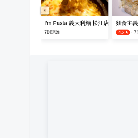
 義大利麵
I'm Pasta 義大利麵 松江店
麵食主義
評論
7
則評論
·
7
4.5