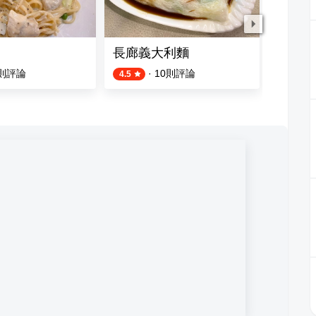
長廊義大利麵
BREM
則評論
·
10
則評論
4.5
4.3