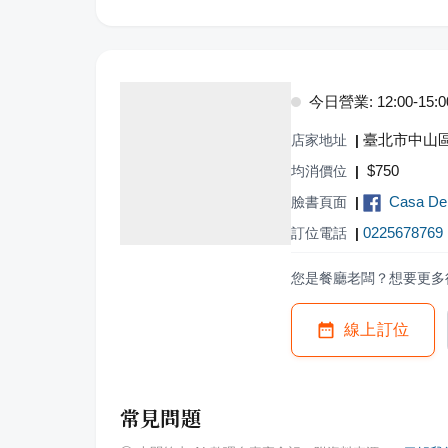
今日營業: 12:00-15:00,
臺北市中山區
店家地址
|
$
750
均消價位
|
Casa De
臉書頁面
|
0225678769
訂位電話
|
您是餐廳老闆？想要更多
線上訂位
常見問題