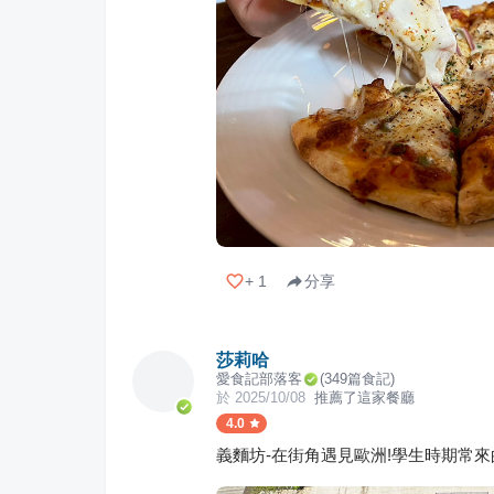
+
1
分享
莎莉哈
愛食記部落客
(
349
篇食記)
於
2025/10/08
推薦了這家餐廳
4.0
義麵坊-在街角遇見歐洲!學生時期常來