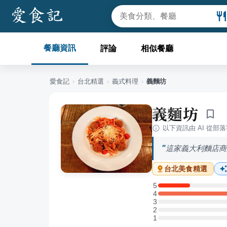
餐廳資訊
評論
相似餐廳
愛食記
›
台北
精選
›
義式料理
›
義麵坊
義麵坊
以下資訊由 AI 從部
這家義大利麵店商
台北
美食精選
5
5 星：1 則評論
4
4 星：5 則評論
3
3 星：0 則評論
2
2 星：0 則評論
1
1 星：0 則評論