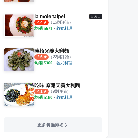
la mole taipei
百選店
（
16
則評論）
EN 不萊梅 圓山店
夯麵坊
Past
4.4
均消 $
671
・
義式料理
·
10
則評論
·
17
則評論
3.8
3.5
曉拾光義大利麵
（
22
則評論）
3.6
均消 $
300
・
義式料理
吃味 原露天義大利麵
（
9
則評論）
4.1
均消 $
180
・
義式料理
更多餐廳排名