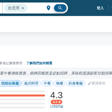
台北市
登入
落客食記彙整整理
·
了解我們如何精選
業午餐價格實惠，焗烤田螺更是必點招牌，美味程度讓顧客甘願排
建議修改
找相似餐廳
義式料理
午餐
晚餐
約會餐廳
4.3
4.3
11
則評論