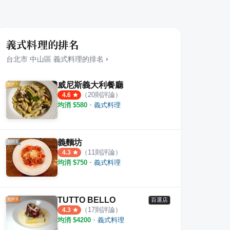
義式料理的排名
台北市
中山區
義式料理
的排名
›
威尼斯義大利餐廳
（
20
則評論）
4.6
均消 $
580
・
義式料理
義麵坊
（
11
則評論）
4.3
均消 $
750
・
義式料理
TUTTO BELLO
百選店
（
17
則評論）
4.3
均消 $
4200
・
義式料理