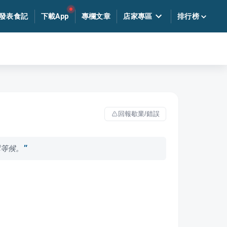
發表食記
下載App
專欄文章
店家專區
排行榜
回報歇業/錯誤
隊等候。