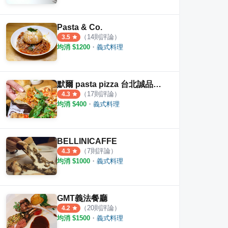
Pasta & Co.
（
14
則評論）
3.5
均消 $
1200
・
義式料理
默爾 pasta pizza 台北誠品南西店
（
17
則評論）
4.3
均消 $
400
・
義式料理
BELLINICAFFE
（
7
則評論）
4.3
均消 $
1000
・
義式料理
GMT義法餐廳
（
20
則評論）
4.2
均消 $
1500
・
義式料理