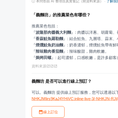
ⓘ
本問答由 AI 整理自真實食記（附資料來源）
·
了解我
「義麵坊」的推薦菜色有哪些？
『
波隆那肉醬義大利麵
』
『
香蒜鮭魚羅勒麵
』
『
煙燻鮭魚奶油麵
』
『
辣味雞肉番茄麵
』
『
焗烤田螺
』
: 起司濃郁，口感軟嫩，是許多顧
資料來源
義麵坊 是否可以進行線上預訂？
可以。義麵坊 提供線上預訂服務，您可以透過以
NHKJMlirs9KaJ4YHiVC:inline-live-3/-NHKJN-RJj
線上訂位