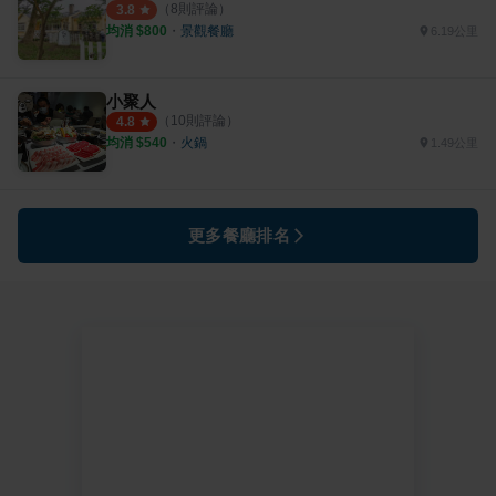
（
8
則評論）
3.8
均消 $
800
・
景觀餐廳
6.19公里
小聚人
（
10
則評論）
4.8
均消 $
540
・
火鍋
1.49公里
更多餐廳排名