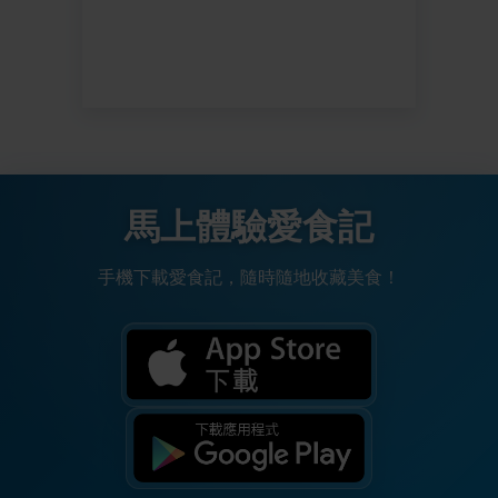
馬上體驗愛食記
手機下載愛食記，隨時隨地收藏美食！