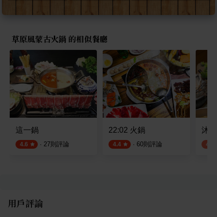
草原風蒙古火鍋 的相似餐廳
這一鍋
22:02 火鍋
沐田
·
27
則評論
·
60
則評論
4.6
4.4
4.3
用戶評論