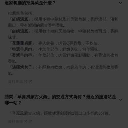
這家餐廳的招牌菜是什麼？
『
紅鍋湯底
』
: 採用多種中藥材及老母雞熬製，香醇濃郁、溫和
『
白鍋湯底
』
: 採用數十種純天然植物、中藥材熬煮而成，香醇
『
花蓮蓮貞豚
』
『
特選羊肩肉
』
『
香烤羊肉串
』
: 羊肋部位，肉質鮮嫩帶點嚼勁，有香濃的孜然
『
邊疆烤包子
』
: 外酥脆內軟嫩，內餡為羊肉，有濃濃的孜然香
氣。
資料來源
請問「草原風蒙古火鍋」的交通方式為何？最近的捷運站是
哪一站？
「草原風蒙古火鍋」距離捷運劍潭站2號出口步行約3分鐘。
資料來源