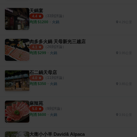
天鍋宴
（
33
則評論）
4.4
均消 $
1200
・
火鍋
4.29公里
肉多多火鍋 天母新光三越店
（
26
則評論）
4.1
均消 $
299
・
火鍋
3.95公里
石二鍋天母店
（
11
則評論）
4.0
均消 $
350
・
火鍋
3.85公里
麻辣苑
（
9
則評論）
5.0
均消 $
600
・
火鍋
3.91公里
大衛小小羊 David& Alpaca