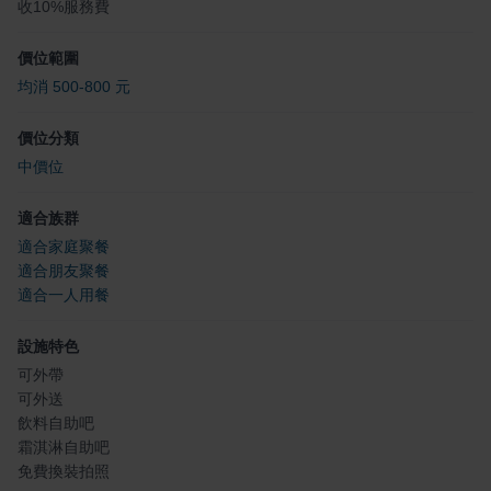
收10%服務費
價位範圍
均消 500-800 元
價位分類
中價位
適合族群
適合家庭聚餐
適合朋友聚餐
適合一人用餐
設施特色
可外帶
可外送
飲料自助吧
霜淇淋自助吧
免費換裝拍照