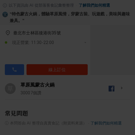
以下資訊由 AI 從部落客食記彙整整理
·
了解我們如何精選
“
特色蒙古火鍋，體驗草原風情，穿蒙古裝、玩遊戲，美味與趣味
兼具。
”
臺北市士林區後港街35號
現正營業: 11:30-22:00
線上訂位
草原風蒙古火鍋
草
30007
個讚
常見問題
ⓘ
本問答由 AI 整理自真實食記（附資料來源）
·
了解我們如何精選