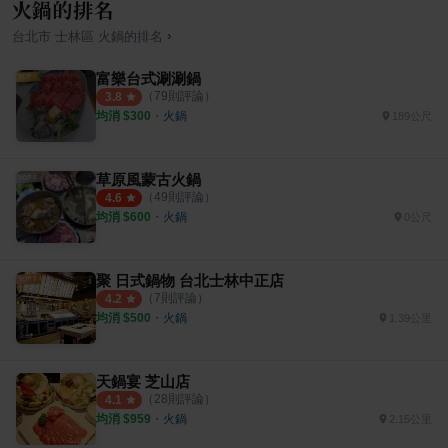
火鍋的排名
›
台北市
士林區
火鍋
的排名
富樂台式涮涮鍋
（
79
則評論）
3.8
均消 $
300
・
火鍋
189公尺
草原風蒙古火鍋
（
49
則評論）
4.6
均消 $
600
・
火鍋
0公尺
聚 日式鍋物 台北士林中正店
（
7
則評論）
4.2
均消 $
500
・
火鍋
1.39公里
天鍋宴 芝山店
（
28
則評論）
4.1
均消 $
959
・
火鍋
2.15公里