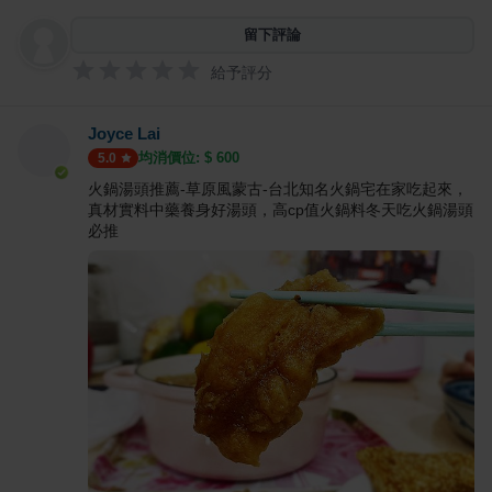
留下評論
給予評分
Joyce Lai
均消價位: $
600
5.0
火鍋湯頭推薦-草原風蒙古-台北知名火鍋宅在家吃起來，
真材實料中藥養身好湯頭，高cp值火鍋料冬天吃火鍋湯頭
必推