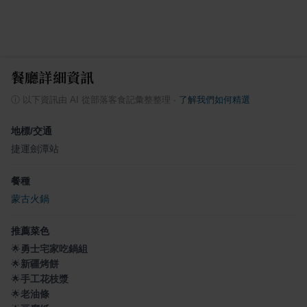
餐廳詳細資訊
ⓘ
以下資訊由 AI 從部落客食記彙整整理
·
了解我們如何精選
地標/交通
捷運劍潭站
餐種
蒙古火鍋
推薦菜色
🌟
勇士宅家吃鍋組
🌟
新疆烤餅
🌟
手工花枝漿
🌟
老油條