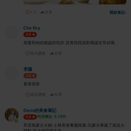
+
1
分享
開啟食記
›
Che Rry
5.0
菜盤和肉肉都超好吃的 其實我很喜歡喝湯非常好喝
表示讚賞
分享
李陽
4.0
看著很香
表示讚賞
分享
Doris的美食筆記
均消價位: $
1500
5.0
草原風蒙古火鍋-士林美食餐廳推薦-玩蒙古拳贏了就送火
鍋料-吃火鍋穿蒙古裝