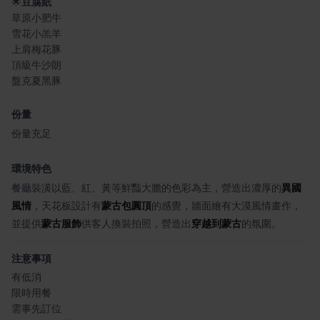
🌟
豆腐紙
草原小肥牛
雪花小羔羊
上肩梅花豚
頂級牛沙朗
盤克夏黑豚
份量
份量充足
環境特色
餐廳裝潢以藍、紅、黃等鮮豔大膽的色彩為主，營造出濃厚的
異國
風情
，天花板設計有
蒙古包圓頂
的感覺，牆面繪有大漠風情畫作，
並提供
蒙古服飾
供客人換裝拍照，營造出
穿越到蒙古
的氛圍。
注意事項
有低消
限時用餐
需事先訂位