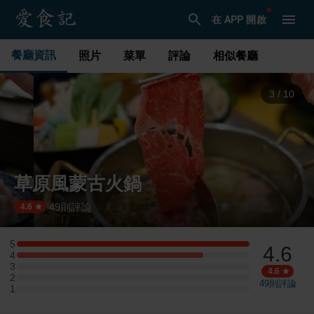
在 APP 開啟
餐廳資訊
照片
菜單
評論
相似餐廳
3
/
10
草原風蒙古火鍋
49
則評論
·
4.6
5
4.6
5 星：5 則評論
4
4 星：4 則評論
3
3 星：0 則評論
4.6
2
2 星：0 則評論
49
則評論
1
1 星：0 則評論