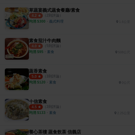
草蔬宴義式蔬食餐廳/素食
（
2
則評論）
4.2
均消 $
300
・
義式料理
1.6公里
素食茄汁牛肉麵
（
5
則評論）
4.0
均消 $
95
・
素食
508公尺
蔬香素食
（
3
則評論）
5.0
均消 $
120
・
素食
0公尺
十信素食
（
3
則評論）
4.5
均消 $
133
・
素食
2.25公里
養心茶樓 蔬食飲茶 信義店