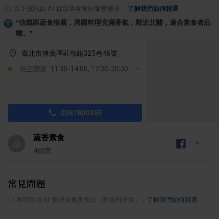
以下資訊由 AI 從部落客食記彙整整理
·
了解我們如何精選
“
信義區蔬食推薦，異國料理充滿香氣，鄰近北醫，適合素食者品
嚐。
”
臺北市信義區莊敬路325巷46號
現正營業: 11:30-14:00, 17:00-20:00
0287800355
蔬香素食
蔬
4
個讚
常見問題
ⓘ
本問答由 AI 整理自真實食記（附資料來源）
·
了解我們如何精選