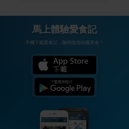
馬上體驗愛食記
手機下載愛食記，隨時隨地收藏美食！