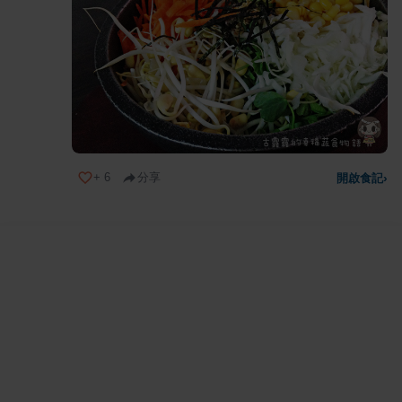
+
6
分享
開啟食記
›