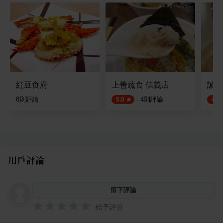
紅豆食府
上善蔬食 信義店
誠食
8
則評論
·
4
則評論
5.0
4.5
用戶評論
留下評論
給予評分