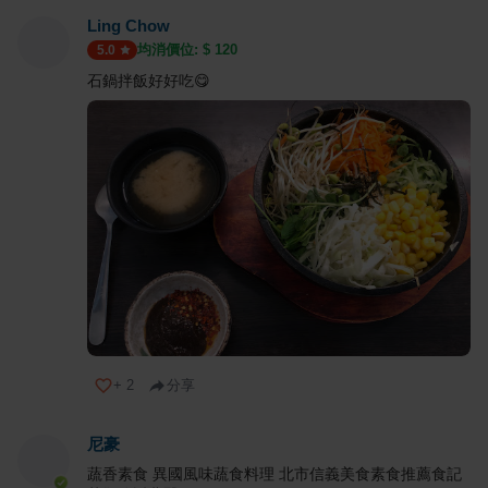
Ling Chow
均消價位: $
120
5.0
石鍋拌飯好好吃😋
+
2
分享
尼豪
蔬香素食 異國風味蔬食料理 北市信義美食素食推薦食記