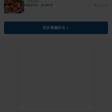
（
1
則評論）
均消 $
750
・
港式料理
1.22公里
更多餐廳排名