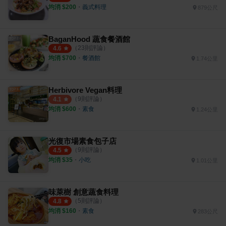
均消 $
200
・
義式料理
879公尺
BaganHood 蔬食餐酒館
（
23
則評論）
4.6
均消 $
700
・
餐酒館
1.74公里
Herbivore Vegan料理
（
9
則評論）
4.1
均消 $
600
・
素食
1.24公里
光復市場素食包子店
（
9
則評論）
4.5
均消 $
35
・
小吃
1.01公里
味萊樹 創意蔬食料理
（
5
則評論）
4.8
均消 $
160
・
素食
283公尺