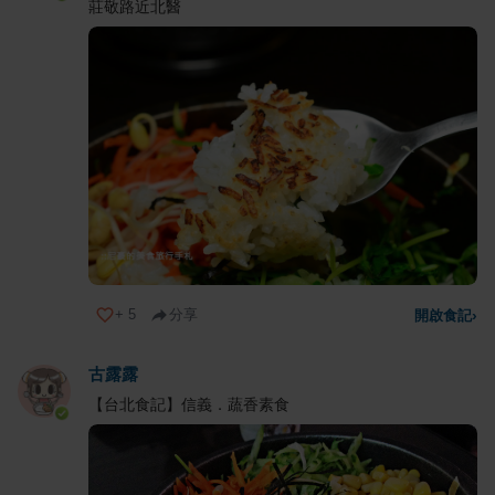
莊敬路近北醫
+
5
分享
開啟食記
›
古露露
【台北食記】信義．蔬香素食