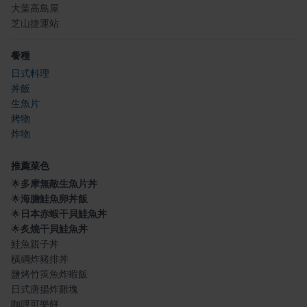
大葉高島屋
芝山捷運站
餐種
日式料理
丼飯
生魚片
烤物
炸物
推薦菜色
🌟
多摩無敵生魚片丼
🌟
海膽鮭魚卵丼飯
🌟
日本赤蝦干貝鮭魚丼
🌟
炙燒干貝鮭魚丼
鮭魚親子丼
橫綱炸豬排丼
鹽烤竹筴魚炸蝦飯
日式唐揚炸雞塊
咖哩可樂餅