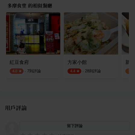
多摩食堂 的相似餐廳
紅豆食府
方家小館
新葡
·
7
則評論
·
28
則評論
4.0
4.4
3.0
用戶評論
留下評論