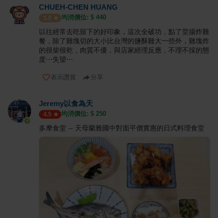
CHUEH-CHEN HUANG
均消價位: $
440
1.0
以往經常去吃留下的好印象，這次全破功，點了堂揚炸雞
餐，除了雞塊切的大小比台灣的鹽酥雞大一些外，雞塊炸
的很柴很乾，肉質不優，與店家經理反應，不理不採的態
度⋯失望⋯
表示讚賞
分享
Jeremy以食為天
均消價位: $
250
4.5
多摩食堂 -- 天母蘭雅國中對面平價實惠的日式料理食堂