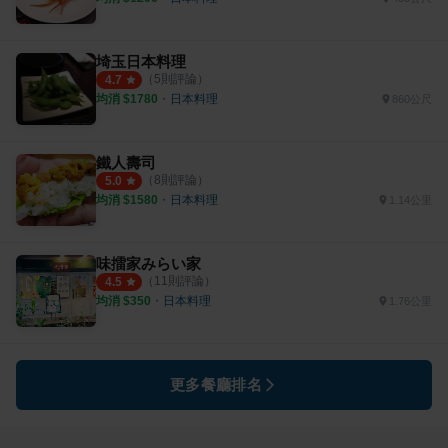
埼玉日本料理
（
5
則評論）
4.7
均消 $
1780
・
日本料理
860公尺
鐵人壽司
（
8
則評論）
5.0
均消 $
1580
・
日本料理
1.14公里
味擂家みらい家
（
11
則評論）
4.5
均消 $
350
・
日本料理
1.76公里
更多餐廳排名