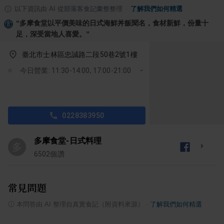
以下資訊由 AI 從部落客食記彙整整理
·
了解我們如何精選
“
多摩食堂以平價美味的日式海鮮丼飯聞名，食材新鮮，份量十
足，深受當地人喜愛。
”
臺北市士林區忠誠路二段50巷2號1樓
今日營業: 11:30-14:00, 17:00-21:00
0228383950
多摩食堂-日式料理
多
6502
個讚
常見問題
ⓘ
本問答由 AI 整理自真實食記（附資料來源）
·
了解我們如何精選