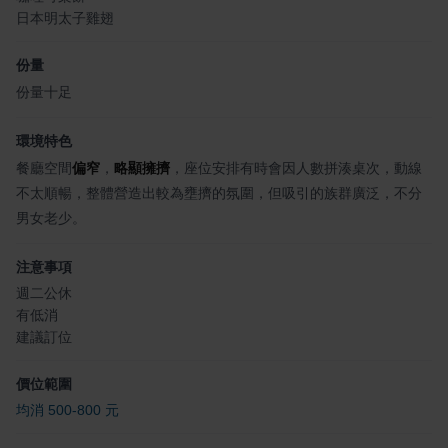
日本明太子雞翅
份量
份量十足
環境特色
餐廳空間
偏窄
，
略顯擁擠
，座位安排有時會因人數拼湊桌次，動線
不太順暢，整體營造出較為壅擠的氛圍，但吸引的族群廣泛，不分
男女老少。
注意事項
週二公休
有低消
建議訂位
價位範圍
均消 500-800 元