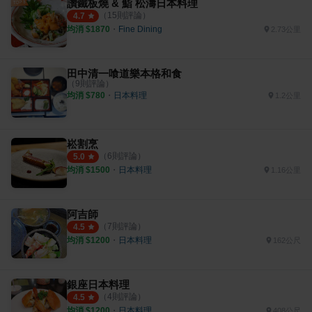
讚鐵板燒 & 鮨 松濤日本料理
（
15
則評論）
4.7
均消 $
1870
・
Fine Dining
2.73公里
田中清一喰道樂本格和食
（
9
則評論）
均消 $
780
・
日本料理
1.2公里
崧割烹
（
6
則評論）
5.0
均消 $
1500
・
日本料理
1.16公里
阿吉師
（
7
則評論）
4.5
均消 $
1200
・
日本料理
162公尺
銀座日本料理
（
4
則評論）
4.5
均消 $
1200
・
日本料理
408公尺