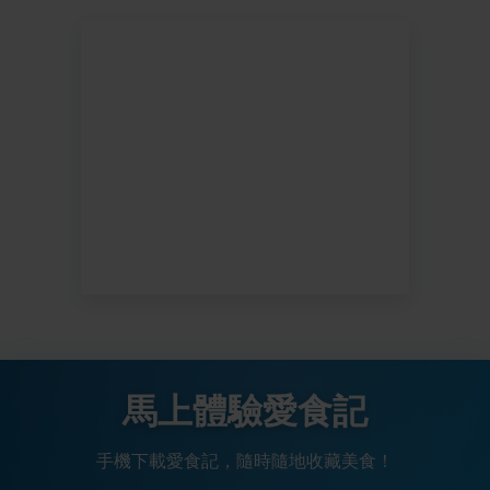
馬上體驗愛食記
手機下載愛食記，隨時隨地收藏美食！