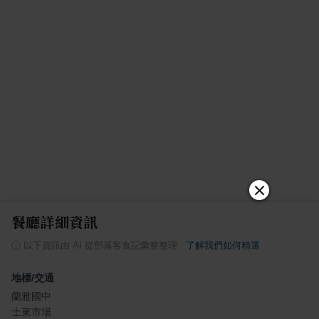
餐廳詳細資訊
ⓘ
以下資訊由 AI 從部落客食記彙整整理
·
了解我們如何精選
地標/交通
蘭雅國中
士東市場