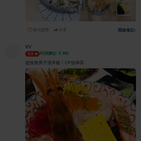
表示讚賞
分享
開啟食記
›
VV
均消價位: $
380
5.0
超推推男子漢丼飯！CP值神高