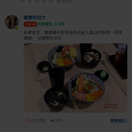
給予評分
翹臀吃四方
均消價位: $
450
4.5
多摩食堂，蘭雅國中對面巷弄的超人氣日式料理（菜單
價錢） @翹臀吃四方
表示讚賞
分享
開啟食記
›