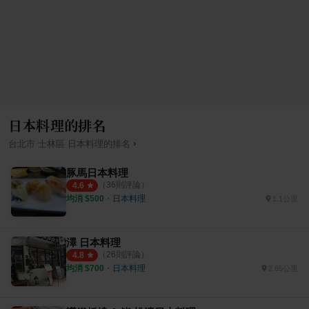
日本料理的排名
›
台北市
士林區
日本料理
的排名
豚馬日本料理
（
36
則評論）
4.6
均消 $
500
・
日本料理
1.1公里
澤 日本料理
（
26
則評論）
4.8
均消 $
700
・
日本料理
2.65公里