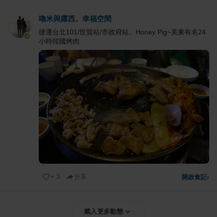
嚕米與露西。幸福空間
捷運台北101/世貿站/市政府站。Honey Pig~美東有名24
小時韓國烤肉
+
3
分享
開啟食記
›
載入更多動態