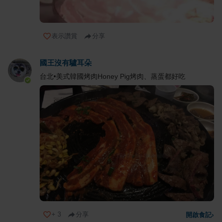
表示讚賞
分享
國王沒有驢耳朵
台北•美式韓國烤肉Honey Pig烤肉、蒸蛋都好吃
+
3
分享
開啟食記
›