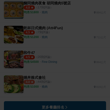
醐同燒肉夜食 胡同燒肉5號店
（
17
則評論）
4.8
均消 $
1800
・
燒肉
884公尺
乾杯日式燒肉 (Att4Fun)
（
7
則評論）
4.5
均消 $
1200
・
燒肉
711公尺
和牛47
（
20
則評論）
4.5
均消 $
4500
・
Fine Dining
864公尺
燒丼株式會社
（
44
則評論）
4.0
均消 $
1000
・
燒肉
819公尺
更多餐廳排名