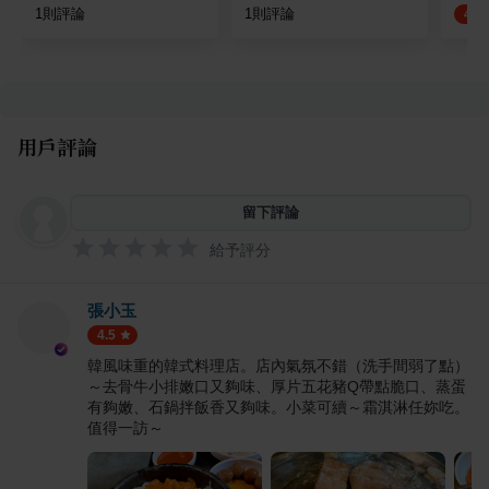
1
則評論
1
則評論
4.8
用戶評論
留下評論
給予評分
張小玉
4.5
韓風味重的韓式料理店。店內氣氛不錯（洗手間弱了點）
～去骨牛小排嫩口又夠味、厚片五花豬Q帶點脆口、蒸蛋
有夠嫩、石鍋拌飯香又夠味。小菜可續～霜淇淋任妳吃。
值得一訪～