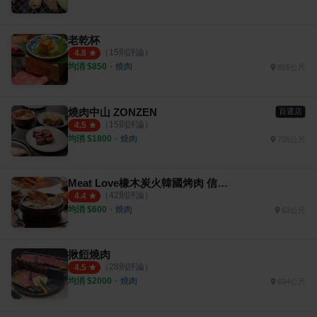
老乾杯
（
15
則評論）
4.8
均消 $
850
・
燒肉
815公尺
燒肉中山 ZONZEN
百選店
（
15
則評論）
4.5
均消 $
1800
・
燒肉
705公尺
Meat Love橡木炭火韓國烤肉 信義店
（
42
則評論）
4.4
均消 $
600
・
燒肉
63公尺
揪餖燒肉
（
28
則評論）
4.5
均消 $
2000
・
燒肉
694公尺