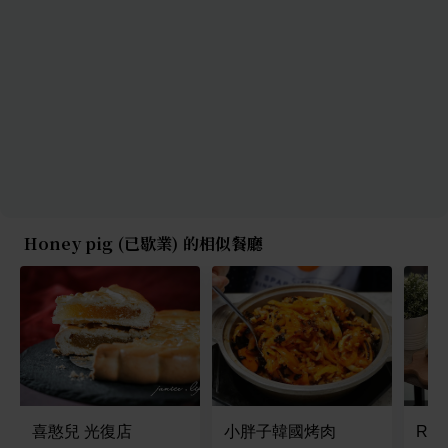
Honey pig (已歇業) 的相似餐廳
喜憨兒 光復店
小胖子韓國烤肉
Ram