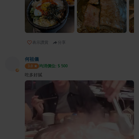
表示讚賞
分享
何祖儀
均消價位: $
500
3.0
吃多好膩