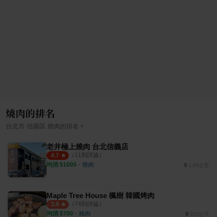
燒肉的排名
›
台北市
信義區
燒肉
的排名
老井極上燒肉 台北信義店
（
11
則評論）
4.7
均消 $
1000
・
燒肉
1.04公里
Maple Tree House 楓樹 韓國烤肉
（
74
則評論）
3.9
均消 $
700
・
燒肉
372公尺